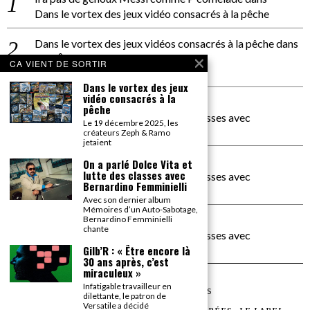
Dans le vortex des jeux vidéo consacrés à la pêche
Dans le vortex des jeux vidéos consacrés à la pêche
dans
PACÔME THIELLEMENT
CA VIENT DE SORTIR
La séance d’Hip Gnose
Dans le vortex des jeux
vidéo consacrés à la
La Patrie
dans
pêche
On a parlé Dolce Vita et lutte des classes avec
Le 19 décembre 2025, les
Bernardino Femminielli
créateurs Zeph & Ramo
jetaient
carte noire negra à l'o tiede
dans
On a parlé Dolce Vita et
lutte des classes avec
On a parlé Dolce Vita et lutte des classes avec
Bernardino Femminielli
Bernardino Femminielli
Avec son dernier album
Mémoires d’un Auto-Sabotage,
moise et son mascaré
dans
Bernardino Femminielli
chante
On a parlé Dolce Vita et lutte des classes avec
Bernardino Femminielli
Gilb’R : « Être encore là
30 ans après, c’est
miraculeux »
Infatigable travailleur en
©
2026
TOUS DROITS RÉSERVÉS
dilettante, le patron de
Versatile a décidé