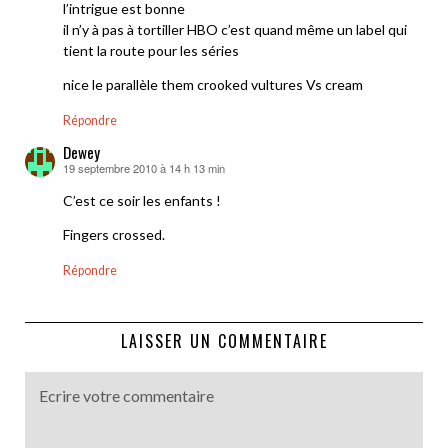
l’intrigue est bonne
il n’y à pas à tortiller HBO c’est quand même un label qui
tient la route pour les séries
nice le parallèle them crooked vultures Vs cream
Répondre
Dewey
19 septembre 2010 à 14 h 13 min
dit :
C’est ce soir les enfants !
Fingers crossed.
Répondre
LAISSER UN COMMENTAIRE