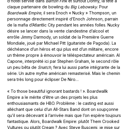
d’hôtel servile dans
Barton Fink
et surtout Donny, la tête à
claque partenaire de bowling du
Big Lebowsky
. Pour
Boardwalk Empire
, il sera Enoch « Nucky » Thompson, un
personnage directement inspiré d’Enoch Johnson, parrain
de la mafia d’Atlantlic City pendant les années folles. Nucky
désire se lancer dans la vente clandestine d’alcool et
enrôle Jimmy Darmody, un soldat de la Première Guerre
Mondiale, joué par Michael Pitt (guitariste de Pagoda). La
déchéance d’un héros et qui plus est d’un militaire, encore
un thème propre à émouvoir le téléspectateur américain. Al
Capone, interprété ici par Stephen Graham, le second rôle
un peu bêta de
Snatch
, fera lui aussi partie intégrante de la
série. Un autre mythe américain remasterisé. Mais le chemin
sera très long pour éclipser De Niro…
« To those beautiful ignorant bastards ! ». Boardwallk
Empire a le mérite d’être un des projets les plus
enthousiasmants de HBO. Problème : le casting est aussi
alléchant que celui d’un All-Stars Band dont on soupçonne
qu’il sera décevant à l’arrivée mais que l’on espère toujours
fantastique. Alors, Boardwalk Empire: plutôt Them Crooked
Vultures ou plutôt Cream ? Avec Steve Buscemi, je mise sur