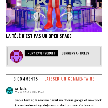
LA TÉLÉ N’EST PAS UN OPEN SPACE
RORY RAVENSCROFT
DERNIERS ARTICLES
3 COMMENTS
LAISSER UN COMMENTAIRE
serlach.
7 août 2010 à 15 h 23 min
dit :
yep à tenter, la réal me parait un chouia gangs of new york
( une daube intégrale)mais on doit pouvoir s’y faire si