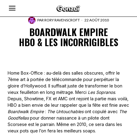
PAR
RORY RAVENSCROFT
22 AOÛT 2010
BOARDWALK EMPIRE
HBO & LES INCORRIGIBLES
Home Box-Office : au-delà des salles obscures, offrir le
7ème art à portée de télécommande pour perpétuer la
gloire d’Hollywood. Il suffisait juste de transformer le bon
vieux feuilleton en long métrage. Merci
Les Sopranos
.
Depuis, Showtime, FX et AMC ont rejoint la partie mais voilà,
HBO a bien envie de leur rappeler que la fête est finie avec
Boardwalk Empire
:
The Untouchables
ont copulé avec
The
Goodfellas
pour donner naissance à un pilote dont
Scorsese est le parrain. Même en 2010, ce sera dans les
vieux pots que l’on fera les meilleurs soaps.