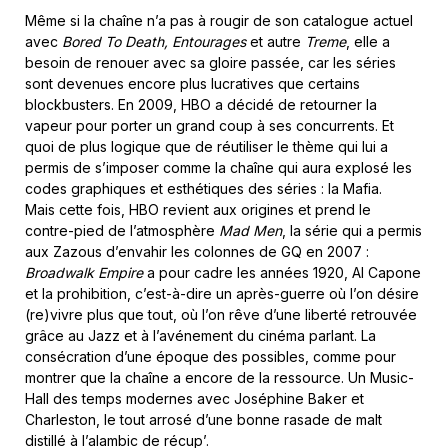
Même si la chaîne n’a pas à rougir de son catalogue actuel
avec
Bored To Death, Entourages
et autre
Treme
, elle a
besoin de renouer avec sa gloire passée, car les séries
sont devenues encore plus lucratives que certains
blockbusters. En 2009, HBO a décidé de retourner la
vapeur pour porter un grand coup à ses concurrents. Et
quoi de plus logique que de réutiliser le thème qui lui a
permis de s’imposer comme la chaîne qui aura explosé les
codes graphiques et esthétiques des séries : la Mafia.
Mais cette fois, HBO revient aux origines et prend le
contre-pied de l’atmosphère
Mad Men
, la série qui a permis
aux Zazous d’envahir les colonnes de GQ en 2007 :
Broadwalk Empire
a pour cadre les années 1920, Al Capone
et la prohibition, c’est-à-dire un après-guerre où l’on désire
(re)vivre plus que tout, où l’on rêve d’une liberté retrouvée
grâce au Jazz et à l’avénement du cinéma parlant. La
consécration d’une époque des possibles, comme pour
montrer que la chaîne a encore de la ressource. Un Music-
Hall des temps modernes avec Joséphine Baker et
Charleston, le tout arrosé d’une bonne rasade de malt
distillé à l’alambic de récup’.