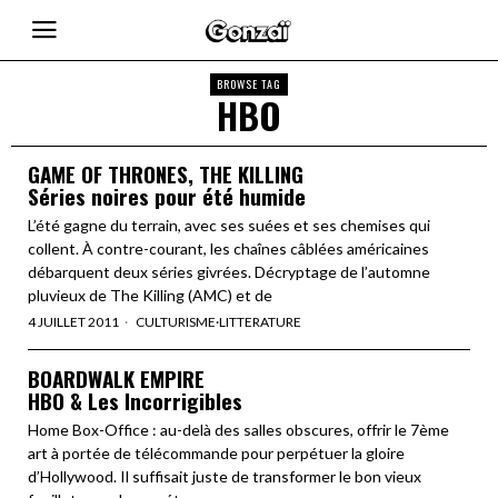
BROWSE TAG
HBO
GAME OF THRONES, THE KILLING
Séries noires pour été humide
L’été gagne du terrain, avec ses suées et ses chemises qui
collent. À contre-courant, les chaînes câblées américaines
débarquent deux séries givrées. Décryptage de l’automne
pluvieux de The Killing (AMC) et de
4 JUILLET 2011
CULTURISME
·
LITTERATURE
BOARDWALK EMPIRE
HBO & Les Incorrigibles
Home Box-Office : au-delà des salles obscures, offrir le 7ème
art à portée de télécommande pour perpétuer la gloire
d’Hollywood. Il suffisait juste de transformer le bon vieux