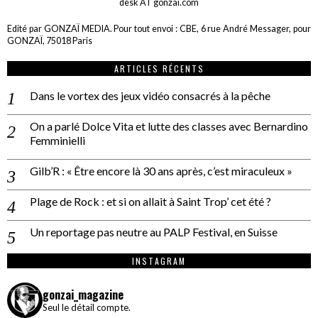
desk AT gonzai.com
Edité par GONZAÏ MEDIA. Pour tout envoi : CBE, 6 rue André Messager, pour
GONZAÏ, 75018 Paris
ARTICLES RÉCENTS
Dans le vortex des jeux vidéo consacrés à la pêche
On a parlé Dolce Vita et lutte des classes avec Bernardino
Femminielli
Gilb’R : « Être encore là 30 ans après, c’est miraculeux »
Plage de Rock : et si on allait à Saint Trop’ cet été ?
Un reportage pas neutre au PALP Festival, en Suisse
INSTAGRAM
gonzai_magazine
Seul le détail compte.