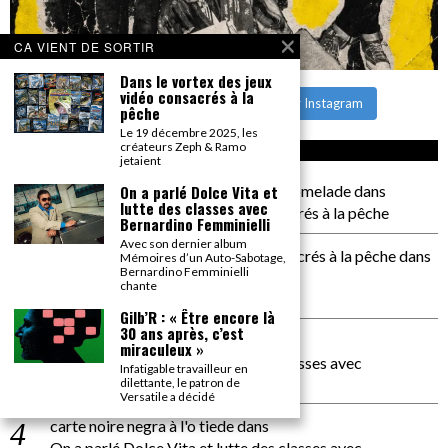
CA VIENT DE SORTIR
Dans le vortex des jeux
vidéo consacrés à la
CHARGER PLUS
Suivre sur Instagram
pêche
Le 19 décembre 2025, les
créateurs Zeph & Ramo
CA COMMENTE SEC
jetaient
il a pas de genoux Messi comme P comelade
dans
On a parlé Dolce Vita et
lutte des classes avec
Dans le vortex des jeux vidéo consacrés à la pêche
Bernardino Femminielli
Avec son dernier album
Dans le vortex des jeux vidéos consacrés à la pêche
dans
Mémoires d’un Auto-Sabotage,
Bernardino Femminielli
PACÔME THIELLEMENT
chante
La séance d’Hip Gnose
Gilb’R : « Être encore là
30 ans après, c’est
La Patrie
dans
miraculeux »
On a parlé Dolce Vita et lutte des classes avec
Infatigable travailleur en
Bernardino Femminielli
dilettante, le patron de
Versatile a décidé
carte noire negra à l'o tiede
dans
On a parlé Dolce Vita et lutte des classes avec