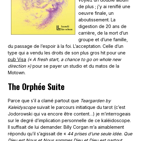
de plus ; j’y ai reniflé une
oeuvre finale, un
aboutissement. La
digestion de 20 ans de
carrière, de la mort d’un
groupe et d’une famille,
du passage de l’espoir à la foi. L’acceptation. Celle d’un
type qui a vendu les droits de son plus gros hit pour une
pub Visa
(« A fresh start, a chance to go on whole new
direction »)
pour se payer un studio et du matos de la
Motown.
The Orphée Suite
Parce que s’il a clamé partout que
Teargarden by
Kaleidyscope
suivait le parcours initiatique du tarot (c’est
Jodorowski qui va encore être content…) je m’interrogeais
sur le degré d’implication personnelle de ce kaléidoscope.
Il suffisait de lui demander. Billy Corgan m’a aimablement
répondu qu’il s’agissait de «
44 prises d’une seule idée. Que
Dieu est Nous et Nous sommes Dieu et Dieu est partout