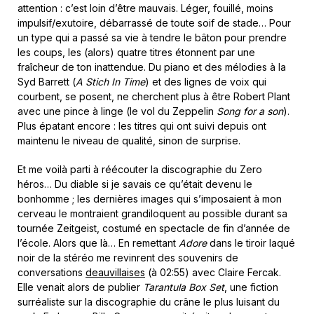
attention : c’est loin d’être mauvais. Léger, fouillé, moins
impulsif/exutoire, débarrassé de toute soif de stade… Pour
un type qui a passé sa vie à tendre le bâton pour prendre
les coups, les (alors) quatre titres étonnent par une
fraîcheur de ton inattendue. Du piano et des mélodies à la
Syd Barrett (
A Stich In Time
) et des lignes de voix qui
courbent, se posent, ne cherchent plus à être Robert Plant
avec une pince à linge (le vol du Zeppelin
Song for a son
).
Plus épatant encore : les titres qui ont suivi depuis ont
maintenu le niveau de qualité, sinon de surprise.
Et me voilà parti à réécouter la discographie du Zero
héros… Du diable si je savais ce qu’était devenu le
bonhomme ; les dernières images qui s’imposaient à mon
cerveau le montraient grandiloquent au possible durant sa
tournée Zeitgeist, costumé en spectacle de fin d’année de
l’école. Alors que là… En remettant
Adore
dans le tiroir laqué
noir de la stéréo me revinrent des souvenirs de
conversations
deauvillaises
(à 02:55) avec Claire Fercak.
Elle venait alors de publier
Tarantula Box Set
,
une fiction
surréaliste sur la discographie du crâne le plus luisant du