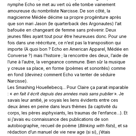
nymphe Echo se met au vert où elle tombe vainement
amoureuse du nombriliste Narcisse. De son côté, la
magicienne Médée décime sa propre progéniture après
que son mari Jason (le quarterback des Argonautes) l’ait
bafouée en changeant de femme sans prévenir. Deux
jeunes filles ayant tout pour être heureuses donc. Pour une
fois dans une réécriture, ce n’est pas la transposition qui
importe (A quoi bon ? Echo en American Apparel, Médée en
Converse ?) mais l’histoire ; la rencontre des deux, l’aide de
l’une à l’autre, la vengeance commune. Bien sûr la musique
y creuse sa place, en forme (poèmes et sonorités) comme
en fond (devinez comment Echo va tenter de séduire
Narcisse).
Les Smashing Houellebecq… Pour Claire ça parait imparable
: «
en fait il écrit depuis des années mais sans publier
». Je
savais leur amitié, je voyais les liens évidents entre ces
deux âmes en peine dans leurs thèmes (la captivité du
corps, les pères asphyxiants, les traumas de l’enfance…). Et
si j’avais eu connaissance des publications de son
autobiographie, recueil de poème (
Blinking with fists
), et sa
rédaction d’un manuel de vie new age (si si), j’étais