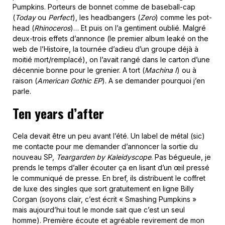
Pumpkins. Porteurs de bonnet comme de baseball-cap
(
Today
ou
Perfect
), les headbangers (
Zero
) comme les pot-
head (
Rhinoceros
)… Et puis on l’a gentiment oublié. Malgré
deux-trois effets d’annonce (le premier album leaké on the
web de l’Histoire, la tournée d’adieu d’un groupe déjà à
moitié mort/remplacé), on l’avait rangé dans le carton d’une
décennie bonne pour le grenier. A tort (
Machina I
) ou à
raison (
American Gothic EP
). A se demander pourquoi j’en
parle.
Ten years d’after
Cela devait être un peu avant l’été. Un label de métal (sic)
me contacte pour me demander d’annoncer la sortie du
nouveau SP,
Teargarden by Kaleidyscope
. Pas bégueule, je
prends le temps d’aller écouter ça en lisant d’un œil pressé
le communiqué de presse. En bref, ils distribuent le coffret
de luxe des singles que sort gratuitement en ligne Billy
Corgan (soyons clair, c’est écrit « Smashing Pumpkins »
mais aujourd’hui tout le monde sait que c’est un seul
homme). Première écoute et agréable revirement de mon