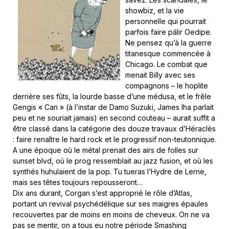
showbiz, et la vie
personnelle qui pourrait
parfois faire pâlir Oedipe.
Ne pensez qu’à la guerre
titanesque commencée à
Chicago. Le combat que
menait Billy avec ses
compagnons – le hoplite
derrière ses fûts, la lourde basse d’une médusa, et le frêle
Gengis « Can » (à l’instar de Damo Suzuki, James Iha parlait
peu et ne souriait jamais) en second couteau – aurait suffit a
être classé dans la catégorie des douze travaux d’Héraclès
: faire renaître le hard rock et le progressif non-teutonnique.
A une époque où le métal prenait des airs de folles sur
sunset blvd, où le prog ressemblait au jazz fusion, et où les
synthés huhulaient de la pop. Tu tueras l’Hydre de Lerne,
mais ses têtes toujours repousseront…
Dix ans durant, Corgan s’est approprié le rôle d’Atlas,
portant un revival psychédélique sur ses maigres épaules
recouvertes par de moins en moins de cheveux. On ne va
pas se mentir, on a tous eu notre période Smashing