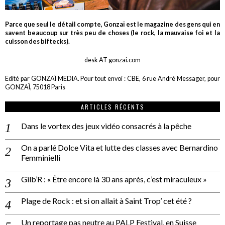
Parce que seul le détail compte, Gonzaï est le magazine des gens qui en
savent beaucoup sur très peu de choses (le rock, la mauvaise foi et la
cuisson des biftecks).
desk AT gonzai.com
Edité par GONZAÏ MEDIA. Pour tout envoi : CBE, 6 rue André Messager, pour
GONZAÏ, 75018 Paris
ARTICLES RÉCENTS
Dans le vortex des jeux vidéo consacrés à la pêche
On a parlé Dolce Vita et lutte des classes avec Bernardino
Femminielli
Gilb’R : « Être encore là 30 ans après, c’est miraculeux »
Plage de Rock : et si on allait à Saint Trop’ cet été ?
Un reportage pas neutre au PALP Festival, en Suisse