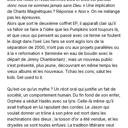
donc nous ne sommes jamais sans Dieu
. » Une implication
de Chants Magnétiques ? Réponse «
Non
». On ne mélange
pas les épreuves.
Alors que sort le deuxième coffret EP, il apparaît clair qu’il
va falloir se faire à l’idée que les Pumpkins sont toujours là,
et que ceux qui pensent au passé avec ce terme se foutent
le doigt dans l’oeil. Les fans se sont aigris lors de la
séparation de 2000, n’ont pas cru aux projets parallèles ou
à la « reformation » (terminée en eau de boudin avec le
départ de Jimmy Chamberlain) ; mais un nouveau public
s’est présenté, plus jeune, découvrant en même temps les
vieux albums et les nouveaux. Tchao les cons, salut les
kids. Get used to it.
Qu’est-ce qu’un mythe ? Un récit oral qui justifie un fait de
société, un comportement humain. Du fin fond de son enfer,
Orphée a séduit Hadès avec sa lyre. Celle-là même qu’il
avait trafiqué en lui rajoutant des cordes. Le Jason qui
voulait donner un trône à son père est mort dans les
machinations des dieux ; la toison d’or a été vendue, et les
dryades se sont toutes enfuies. La tradition littéraire veut