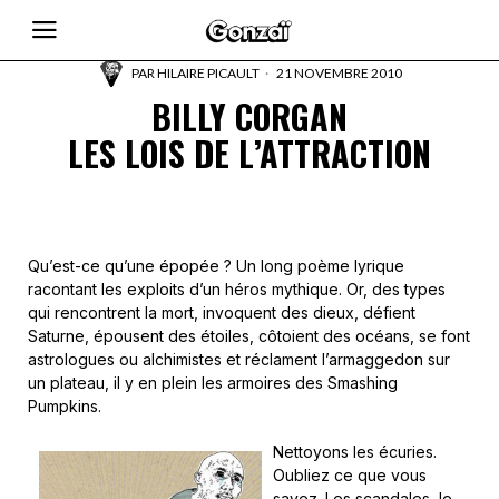
PAR
HILAIRE PICAULT
21 NOVEMBRE 2010
BILLY CORGAN
LES LOIS DE L’ATTRACTION
Qu’est-ce qu’une épopée ? Un long poème lyrique
racontant les exploits d’un héros mythique. Or, des types
qui rencontrent la mort, invoquent des dieux, défient
Saturne, épousent des étoiles, côtoient des océans, se font
astrologues ou alchimistes et réclament l’armaggedon sur
un plateau, il y en plein les armoires des Smashing
Pumpkins.
Nettoyons les écuries.
Oubliez ce que vous
savez. Les scandales, le