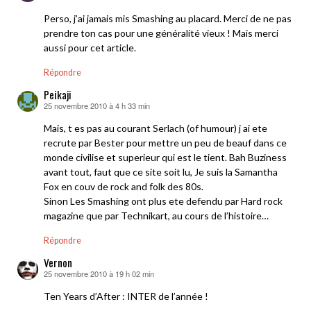
Perso, j’ai jamais mis Smashing au placard. Merci de ne pas
prendre ton cas pour une généralité vieux ! Mais merci
aussi pour cet article.
Répondre
Peikaji
25 novembre 2010 à 4 h 33 min
dit :
Mais, t es pas au courant Serlach (of humour) j ai ete
recrute par Bester pour mettre un peu de beauf dans ce
monde civilise et superieur qui est le tient. Bah Buziness
avant tout, faut que ce site soit lu, Je suis la Samantha
Fox en couv de rock and folk des 80s.
Sinon Les Smashing ont plus ete defendu par Hard rock
magazine que par Technikart, au cours de l’histoire…
Répondre
Vernon
25 novembre 2010 à 19 h 02 min
dit :
Ten Years d’After : INTER de l’année !