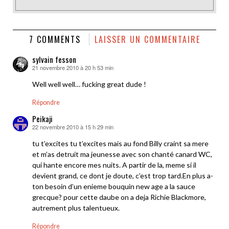
7 COMMENTS
LAISSER UN COMMENTAIRE
sylvain fesson
21 novembre 2010 à 20 h 53 min
dit :
Well well well… fucking great dude !
Répondre
Peikaji
22 novembre 2010 à 15 h 29 min
dit :
tu t’excites tu t’excites mais au fond Billy craint sa mere
et m’as detruit ma jeunesse avec son chanté canard WC,
qui hante encore mes nuits. A partir de la, meme si il
devient grand, ce dont je doute, c’est trop tard.En plus a-
ton besoin d’un enieme bouquin new age a la sauce
grecque? pour cette daube on a deja Richie Blackmore,
autrement plus talentueux.
Répondre