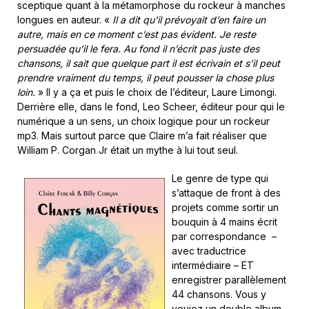
sceptique quant à la métamorphose du rockeur à manches
longues en auteur. «
Il
a dit qu’il prévoyait d’en faire un
autre, mais en ce moment c’est pas évident. Je reste
persuadée qu’il le fera. Au fond il n’écrit pas juste des
chansons, il sait que quelque part il est écrivain et s’il peut
prendre vraiment du temps, il peut pousser la chose plus
loin.
» Il y a ça et puis le choix de l’éditeur, Laure Limongi.
Derrière elle, dans le fond, Leo Scheer, éditeur pour qui le
numérique a un sens, un choix logique pour un rockeur
mp3. Mais surtout parce que Claire m’a fait réaliser que
William P. Corgan Jr était un mythe à lui tout seul.
Le genre de type qui
s’attaque de front à des
projets comme sortir un
bouquin à 4 mains écrit
par correspondance –
avec traductrice
intermédiaire – ET
enregistrer parallèlement
44 chansons. Vous y
voyiez un double album