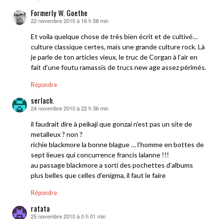
Formerly W. Goethe
22 novembre 2010 à 16 h 58 min
dit :
Et voila quelque chose de très bien écrit et de cultivé…
culture classique certes, mais une grande culture rock. Là
je parle de ton articles vieux, le truc de Corgan à l’air en
fait d’une foutu ramassis de trucs new age assez périmés.
Répondre
serlach.
24 novembre 2010 à 22 h 36 min
dit :
il faudrait dire à peikaji que gonzai n’est pas un site de
metalleux ? non ?
richie blackmore la bonne blague … l’homme en bottes de
sept lieues qui concurrence francis lalanne !!!
au passage blackmore a sorti des pochettes d’albums
plus belles que celles d’enigma, il faut le faire
Répondre
ratata
25 novembre 2010 à 0 h 01 min
dit :