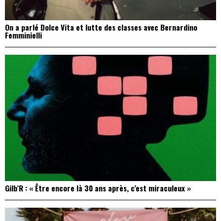
On a parlé Dolce Vita et lutte des classes avec Bernardino
Femminielli
Gilb’R : « Être encore là 30 ans après, c’est miraculeux »