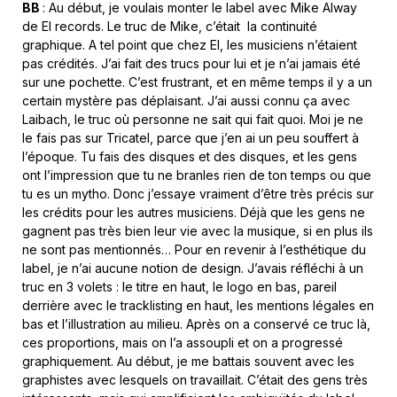
BB
: Au début, je voulais monter le label avec Mike Alway
de El records. Le truc de Mike, c’était la continuité
graphique. A tel point que chez El, les musiciens n’étaient
pas crédités. J’ai fait des trucs pour lui et je n’ai jamais été
sur une pochette. C’est frustrant, et en même temps il y a un
certain mystère pas déplaisant. J’ai aussi connu ça avec
Laibach, le truc où personne ne sait qui fait quoi. Moi je ne
le fais pas sur Tricatel, parce que j’en ai un peu souffert à
l’époque. Tu fais des disques et des disques, et les gens
ont l’impression que tu ne branles rien de ton temps ou que
tu es un mytho. Donc j’essaye vraiment d’être très précis sur
les crédits pour les autres musiciens. Déjà que les gens ne
gagnent pas très bien leur vie avec la musique, si en plus ils
ne sont pas mentionnés… Pour en revenir à l’esthétique du
label, je n’ai aucune notion de design. J’avais réfléchi à un
truc en 3 volets : le titre en haut, le logo en bas, pareil
derrière avec le tracklisting en haut, les mentions légales en
bas et l’illustration au milieu. Après on a conservé ce truc là,
ces proportions, mais on l’a assoupli et on a progressé
graphiquement. Au début, je me battais souvent avec les
graphistes avec lesquels on travaillait. C’était des gens très