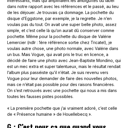
intéressants, mais qui amplifiaient les ambiguïtés du label
dans notre rapport avec les références et le passé, au lieu
de les déjouer. Je trouvais ça dommage. La pochette du
disque d’Eggstone, par exemple, je la regrette. Je n’en
voulais pas du tout. On avait une super belle photo, assez
simple, et c’est celle là qu’on aurait dû conserver comme
pochette. Même pour la pochette du disque de Valérie
Lemercier (ndlr : 1ère référence sortie chez Tricatel), je
voulais autre chose, une photo normale, avec Valérie dans
un bus. Mais Vogue, qui avait pris le truc en licence, a
décidé de faire une photo avec Jean-Baptiste Mondino, qui
est un mec extra et super talentueux, mais le résultat rendait
l’album plus passéiste qu’il n’était. Je suis revenu vers
Vogue pour leur demander de faire des nouvelles photos,
mais ce n’était pas possible pour des raisons financières.
On s’est retrouvés avec une pochette qui nous a mis dans
toutes les fausses pistes possibles.
« La première pochette que j’ai vraiment adoré, c’est celle
de « Présence humaine » de Houellebecq ».
G : C’est pour ça que quand vous