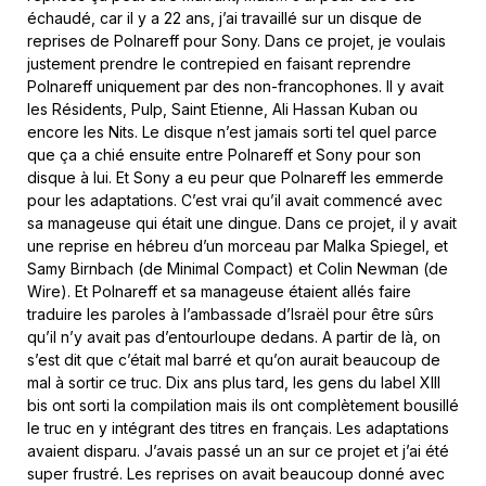
échaudé, car il y a 22 ans, j’ai travaillé sur un disque de
reprises de Polnareff pour Sony. Dans ce projet, je voulais
justement prendre le contrepied en faisant reprendre
Polnareff uniquement par des non-francophones. Il y avait
les Résidents, Pulp, Saint Etienne, Ali Hassan Kuban ou
encore les Nits. Le disque n’est jamais sorti tel quel parce
que ça a chié ensuite entre Polnareff et Sony pour son
disque à lui. Et Sony a eu peur que Polnareff les emmerde
pour les adaptations. C’est vrai qu’il avait commencé avec
sa manageuse qui était une dingue. Dans ce projet, il y avait
une reprise en hébreu d’un morceau par Malka Spiegel, et
Samy Birnbach (de Minimal Compact) et Colin Newman (de
Wire). Et Polnareff et sa manageuse étaient allés faire
traduire les paroles à l’ambassade d’Israël pour être sûrs
qu’il n’y avait pas d’entourloupe dedans. A partir de là, on
s’est dit que c’était mal barré et qu’on aurait beaucoup de
mal à sortir ce truc. Dix ans plus tard, les gens du label XIII
bis ont sorti la compilation mais ils ont complètement bousillé
le truc en y intégrant des titres en français. Les adaptations
avaient disparu. J’avais passé un an sur ce projet et j’ai été
super frustré. Les reprises on avait beaucoup donné avec