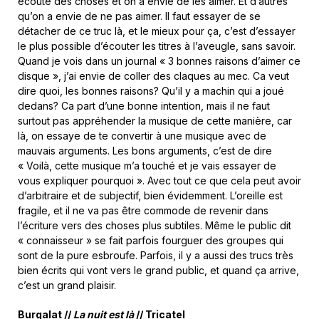
écoute des choses et on a envie de les aimer. Et d’autres
qu’on a envie de ne pas aimer. Il faut essayer de se
détacher de ce truc là, et le mieux pour ça, c’est d’essayer
le plus possible d’écouter les titres à l’aveugle, sans savoir.
Quand je vois dans un journal « 3 bonnes raisons d’aimer ce
disque », j’ai envie de coller des claques au mec. Ca veut
dire quoi, les bonnes raisons? Qu’il y a machin qui a joué
dedans? Ca part d’une bonne intention, mais il ne faut
surtout pas appréhender la musique de cette manière, car
là, on essaye de te convertir à une musique avec de
mauvais arguments. Les bons arguments, c’est de dire
« Voilà, cette musique m’a touché et je vais essayer de
vous expliquer pourquoi ». Avec tout ce que cela peut avoir
d’arbitraire et de subjectif, bien évidemment. L’oreille est
fragile, et il ne va pas être commode de revenir dans
l’écriture vers des choses plus subtiles. Même le public dit
« connaisseur » se fait parfois fourguer des groupes qui
sont de la pure esbroufe. Parfois, il y a aussi des trucs très
bien écrits qui vont vers le grand public, et quand ça arrive,
c’est un grand plaisir.
Burgalat //
La nuit est là
// Tricatel