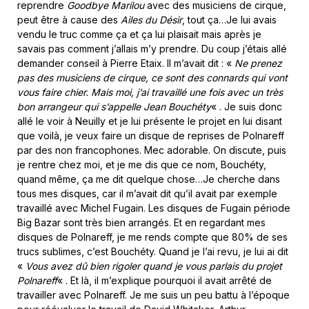
reprendre
Goodbye Marilou
avec des musiciens de cirque,
peut être à cause des
Ailes du Désir
, tout ça…Je lui avais
vendu le truc comme ça et ça lui plaisait mais après je
savais pas comment j’allais m’y prendre. Du coup j’étais allé
demander conseil à Pierre Etaix. Il m’avait dit : «
Ne prenez
pas des musiciens de cirque, ce sont des connards qui vont
vous faire chier. Mais moi, j’ai travaillé une fois avec un très
bon arrangeur qui s’appelle Jean Bouchéty
« . Je suis donc
allé le voir à Neuilly et je lui présente le projet en lui disant
que voilà, je veux faire un disque de reprises de Polnareff
par des non francophones. Mec adorable. On discute, puis
je rentre chez moi, et je me dis que ce nom, Bouchéty,
quand même, ça me dit quelque chose…Je cherche dans
tous mes disques, car il m’avait dit qu’il avait par exemple
travaillé avec Michel Fugain. Les disques de Fugain période
Big Bazar sont très bien arrangés. Et en regardant mes
disques de Polnareff, je me rends compte que 80% de ses
trucs sublimes, c’est Bouchéty. Quand je l’ai revu, je lui ai dit
«
Vous avez dû bien rigoler quand je vous parlais du projet
Polnareff
« . Et là, il m’explique pourquoi il avait arrêté de
travailler avec Polnareff. Je me suis un peu battu à l’époque