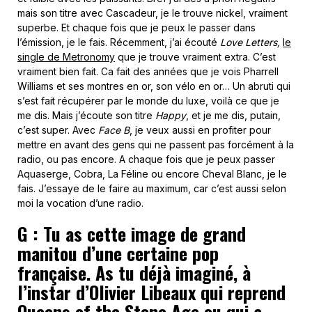
mais son titre avec Cascadeur, je le trouve nickel, vraiment
superbe. Et chaque fois que je peux le passer dans
l’émission, je le fais. Récemment, j’ai écouté
Love Letters,
le
single de Metronomy
que je trouve vraiment extra. C’est
vraiment bien fait. Ca fait des années que je vois Pharrell
Williams et ses montres en or, son vélo en or… Un abruti qui
s’est fait récupérer par le monde du luxe, voilà ce que je
me dis. Mais j’écoute son titre
Happy
, et je me dis, putain,
c’est super. Avec
Face B
, je veux aussi en profiter pour
mettre en avant des gens qui ne passent pas forcément à la
radio, ou pas encore. A chaque fois que je peux passer
Aquaserge, Cobra, La Féline ou encore Cheval Blanc, je le
fais. J’essaye de le faire au maximum, car c’est aussi selon
moi la vocation d’une radio.
G : Tu as cette image de grand
manitou d’une certaine pop
française. As tu déjà imaginé, à
l’instar d’Olivier Libeaux qui reprend
Queens of the Stone Age ou qui a