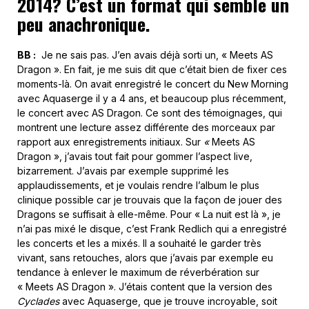
2014? C’est un format qui semble un
peu anachronique.
BB :
Je ne sais pas. J’en avais déjà sorti un, « Meets AS
Dragon ». En fait, je me suis dit que c’était bien de fixer ces
moments-là. On avait enregistré le concert du New Morning
avec Aquaserge il y a 4 ans, et beaucoup plus récemment,
le concert avec AS Dragon. Ce sont des témoignages, qui
montrent une lecture assez différente des morceaux par
rapport aux enregistrements initiaux. Sur
«
Meets AS
Dragon », j’avais tout fait pour gommer l’aspect live,
bizarrement. J’avais par exemple supprimé les
applaudissements, et je voulais rendre l’album le plus
clinique possible car je trouvais que la façon de jouer des
Dragons se suffisait à elle-même. Pour « La nuit est là », je
n’ai pas mixé le disque, c’est Frank Redlich qui a enregistré
les concerts et les a mixés. Il a souhaité le garder très
vivant, sans retouches, alors que j’avais par exemple eu
tendance à enlever le maximum de réverbération sur
« Meets AS Dragon ». J’étais content que la version des
Cyclades
avec Aquaserge, que je trouve incroyable, soit