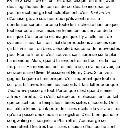
BB : le Shawn Lee est un très beau disque, en effet, avec
des magnifiques descentes de cordes. Le morceau qui
pour moi submerge tout actuellement, c’est
Tout arrive
d’Aquaserge. Je suis heureux qu’ils aient réussi à
condenser sur un morceau toute leur richesse harmonique,
tout leur côté savant mais en le mettant au service de la
musique. Ce morceau est magnifique. Il y a tellement de
systématismes dans pas mal de productions actuelles que
ça fait vraiment du bien. J’écoute beaucoup de nouveautés
pour France Inter et c’est souvent sans surprise sur le plan
harmonique. Alors, quand tu rencontres un truc très fin, ça
fait plaisir. Harmoniquement, et même si ça n’a rien a voir, ça
se situe entre Olivier Messiaen et Henry Cow. Si on veut
gagner la guerre harmonique, c’est important que tout ne
soit pas fait avec les mêmes accords. Il faut lutter pour que
Tout arrive
passe partout. Parce que c’est quand même
affreux l’oreille… On s’est habitué au rétrécissement, au fait
que ce soit tout le temps les mêmes suites d’accords. On a
mal utilisé le mot punk pour des titres écrits à la va-vite mais
qu’on a passé deux mois à enregistrer. C’est bien quand le
songwriting est soigné. Le Pharrell et l’Aquaserge se
complètent. Des très bons titres d’aujourd’hui, qui ne sont