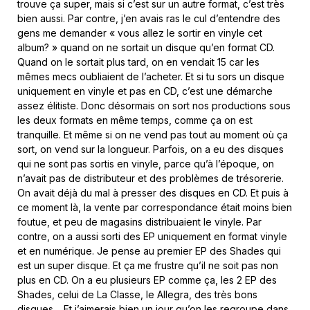
trouve ça super, mais si c’est sur un autre format, c’est très
bien aussi. Par contre, j’en avais ras le cul d’entendre des
gens me demander « vous allez le sortir en vinyle cet
album? » quand on ne sortait un disque qu’en format CD.
Quand on le sortait plus tard, on en vendait 15 car les
mêmes mecs oubliaient de l’acheter. Et si tu sors un disque
uniquement en vinyle et pas en CD, c’est une démarche
assez élitiste. Donc désormais on sort nos productions sous
les deux formats en même temps, comme ça on est
tranquille. Et même si on ne vend pas tout au moment où ça
sort, on vend sur la longueur. Parfois, on a eu des disques
qui ne sont pas sortis en vinyle, parce qu’à l’époque, on
n’avait pas de distributeur et des problèmes de trésorerie.
On avait déjà du mal à presser des disques en CD. Et puis à
ce moment là, la vente par correspondance était moins bien
foutue, et peu de magasins distribuaient le vinyle. Par
contre, on a aussi sorti des EP uniquement en format vinyle
et en numérique. Je pense au premier EP des Shades qui
est un super disque. Et ça me frustre qu’il ne soit pas non
plus en CD. On a eu plusieurs EP comme ça, les 2 EP des
Shades, celui de La Classe, le Allegra, des très bons
disques… Et j’aimerais bien un jour qu’on les regroupe dans