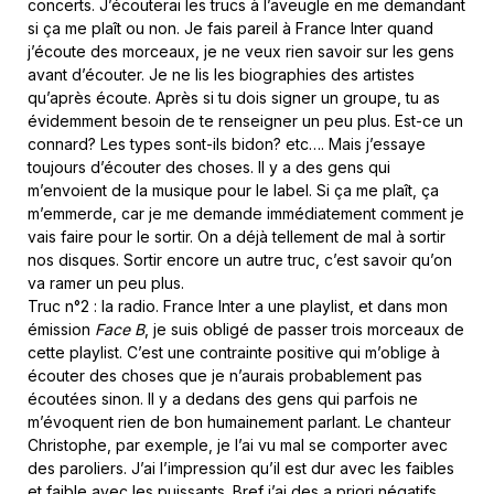
concerts. J’écouterai les trucs à l’aveugle en me demandant
si ça me plaît ou non. Je fais pareil à France Inter quand
j’écoute des morceaux, je ne veux rien savoir sur les gens
avant d’écouter. Je ne lis les biographies des artistes
qu’après écoute. Après si tu dois signer un groupe, tu as
évidemment besoin de te renseigner un peu plus. Est-ce un
connard? Les types sont-ils bidon? etc…. Mais j’essaye
toujours d’écouter des choses. Il y a des gens qui
m’envoient de la musique pour le label. Si ça me plaît, ça
m’emmerde, car je me demande immédiatement comment je
vais faire pour le sortir. On a déjà tellement de mal à sortir
nos disques. Sortir encore un autre truc, c’est savoir qu’on
va ramer un peu plus.
Truc n°2 : la radio. France Inter a une playlist, et dans mon
émission
Face B
, je suis obligé de passer trois morceaux de
cette playlist. C’est une contrainte positive qui m’oblige à
écouter des choses que je n’aurais probablement pas
écoutées sinon. Il y a dedans des gens qui parfois ne
m’évoquent rien de bon humainement parlant. Le chanteur
Christophe, par exemple, je l’ai vu mal se comporter avec
des paroliers. J’ai l’impression qu’il est dur avec les faibles
et faible avec les puissants. Bref j’ai des a priori négatifs