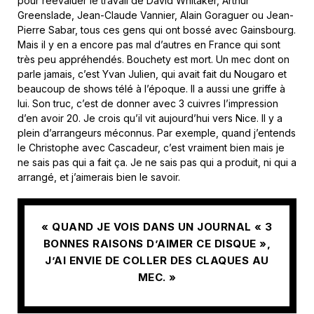
pour réévaluer le travail de David Whitaker, Arthur
Greenslade, Jean-Claude Vannier, Alain Goraguer ou Jean-
Pierre Sabar, tous ces gens qui ont bossé avec Gainsbourg.
Mais il y en a encore pas mal d’autres en France qui sont
très peu appréhendés. Bouchety est mort. Un mec dont on
parle jamais, c’est Yvan Julien, qui avait fait du Nougaro et
beaucoup de shows télé à l’époque. Il a aussi une griffe à
lui. Son truc, c’est de donner avec 3 cuivres l’impression
d’en avoir 20. Je crois qu’il vit aujourd’hui vers Nice. Il y a
plein d’arrangeurs méconnus. Par exemple, quand j’entends
le Christophe avec Cascadeur, c’est vraiment bien mais je
ne sais pas qui a fait ça. Je ne sais pas qui a produit, ni qui a
arrangé, et j’aimerais bien le savoir.
« QUAND JE VOIS DANS UN JOURNAL « 3
BONNES RAISONS D’AIMER CE DISQUE »,
J’AI ENVIE DE COLLER DES CLAQUES AU
MEC. »