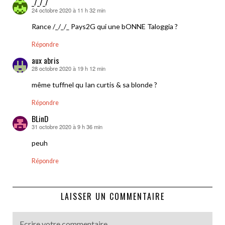
_/_/_/
24 octobre 2020 à 11 h 32 min
dit :
Rance /_/_/_ Pays2G qui une bONNE Taloggia ?
Répondre
aux abris
28 octobre 2020 à 19 h 12 min
dit :
même tuffnel qu Ian curtis & sa blonde ?
Répondre
BLinD
31 octobre 2020 à 9 h 36 min
dit :
peuh
Répondre
LAISSER UN COMMENTAIRE