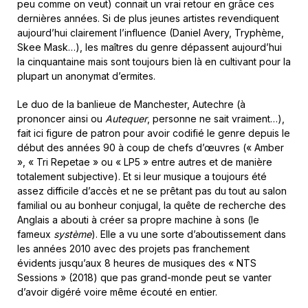
peu comme on veut) connait un vrai retour en grâce ces
dernières années. Si de plus jeunes artistes revendiquent
aujourd’hui clairement l’influence (Daniel Avery, Tryphème,
Skee Mask…), les maîtres du genre dépassent aujourd’hui
la cinquantaine mais sont toujours bien là en cultivant pour la
plupart un anonymat d’ermites.
Le duo de la banlieue de Manchester, Autechre (à
prononcer ainsi ou
Autequer
, personne ne sait vraiment…),
fait ici figure de patron pour avoir codifié le genre depuis le
début des années 90 à coup de chefs d’œuvres (« Amber
», « Tri Repetae » ou « LP5 » entre autres et de manière
totalement subjective). Et si leur musique a toujours été
assez difficile d’accès et ne se prêtant pas du tout au salon
familial ou au bonheur conjugal, la quête de recherche des
Anglais a abouti à créer sa propre machine à sons (le
fameux
système
). Elle a vu une sorte d’aboutissement dans
les années 2010 avec des projets pas franchement
évidents jusqu’aux 8 heures de musiques des « NTS
Sessions » (2018) que pas grand-monde peut se vanter
d’avoir digéré voire même écouté en entier.