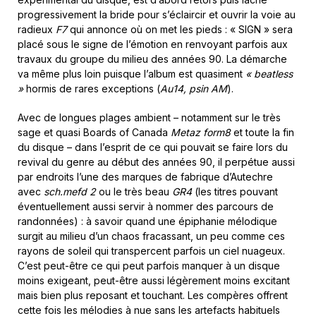
progressivement la bride pour s’éclaircir et ouvrir la voie au
radieux
F7
qui annonce où on met les pieds : « SIGN » sera
placé sous le signe de l’émotion en renvoyant parfois aux
travaux du groupe du milieu des années 90. La démarche
va même plus loin puisque l’album est quasiment
« beatless
»
hormis de rares exceptions (
Au14, psin AM
).
Avec de longues plages ambient – notamment sur le très
sage et quasi Boards of Canada
Metaz form8
et toute la fin
du disque – dans l’esprit de ce qui pouvait se faire lors du
revival du genre au début des années 90, il perpétue aussi
par endroits l’une des marques de fabrique d’Autechre
avec
sch.mefd 2
ou le très beau
GR4
(les titres pouvant
éventuellement aussi servir à nommer des parcours de
randonnées) : à savoir quand une épiphanie mélodique
surgit au milieu d’un chaos fracassant, un peu comme ces
rayons de soleil qui transpercent parfois un ciel nuageux.
C’est peut-être ce qui peut parfois manquer à un disque
moins exigeant, peut-être aussi légèrement moins excitant
mais bien plus reposant et touchant. Les compères offrent
cette fois les mélodies à nue sans les artefacts habituels