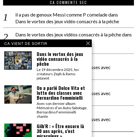
CA COMMENTE SEC
il a pas de genoux Messi comme P comelade
dans
Dans le vortex des jeux vidéo consacrés à la pêche
Dans le vortex des jeux vidéos consacrés à la pêche
dans
PACÔME THIELLEMENT
CA VIENT DE SORTIR
La séance d’Hip Gnose
Dans le vortex des jeux
vidéo consacrés à la
La Patrie
dans
pêche
On a parlé Dolce Vita et lutte des classes avec
Le 19 décembre 2025, les
Bernardino Femminielli
créateurs Zeph & Ramo
jetaient
carte noire negra à l'o tiede
dans
On a parlé Dolce Vita et
lutte des classes avec
On a parlé Dolce Vita et lutte des classes avec
Bernardino Femminielli
Bernardino Femminielli
Avec son dernier album
Mémoires d’un Auto-Sabotage,
moise et son mascaré
dans
Bernardino Femminielli
chante
On a parlé Dolce Vita et lutte des classes avec
Bernardino Femminielli
Gilb’R : « Être encore là
30 ans après, c’est
miraculeux »