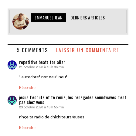
EMMANUEL JEAN
DERNIERS ARTICLES
5 COMMENTS
LAISSER UN COMMENTAIRE
repetitive beatz for allah
21 octobre 2020 à 13 h 36 min
dit :
! autechre! not neu! neu!
Répondre
jesus t'ecoute et te renie, les renegades soundwaves c'est
pas chez vous
23 octobre 2020 à 13 h 55 min
dit :
rinçe ta radio de chichiteurs/euses
Répondre