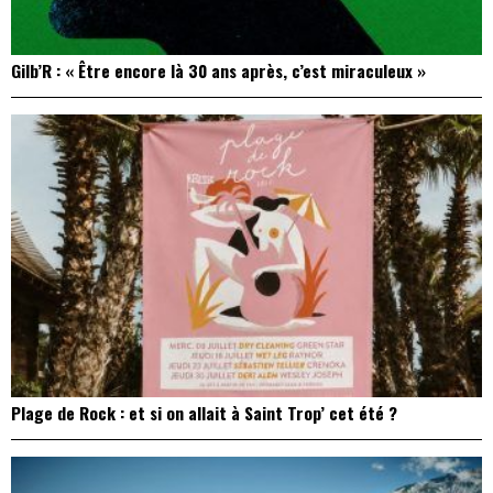
Gilb’R : « Être encore là 30 ans après, c’est miraculeux »
Plage de Rock : et si on allait à Saint Trop’ cet été ?