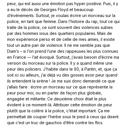
peur, qui est aussi une émotion pas hyper positive. Puis, il y
a eu le décès de Georges Floyd et beaucoup
d’événements. Surtout, je voulais écrire un morceau sur la
police, en tant que femme. Dans l’histoire du rap, tout ce qui
traite de la police, ce sont souvent des violences subies
par des hommes issus des quartiers populaires. Mais de
mon expérience perso et de celle de mes amies, il existe
tout un autre pan de violence. Il ne me semble pas que
Diam’s – si l’on prend l’une des rappeuses les plus connues
en France — l’ait évoqué. Surtout, j’avais besoin d’écrire ma
version du morceau sur la police. Il y a quand même une
peur des policiers. J’habite dans le 93, à Pantin, et, que ça
soit ici ou ailleurs, j’ai déjà vu des gosses avoir peur quand
ils entendent la sirène ! Je me suis donc demandé ce que
j’allais faire : écrire un morceau sur ce que représente la
peur pour moi, ou en parler de façon plus globale,
engagée et militante. Ce deuxième choix était le plus
évident à ce moment-là. Attribuer cette émotion de peur
plutôt que la colère à la police, c’était important. Ça me
permettait de couper l’herbe sous le pied à ceux qui disent
que c’est un truc de gauchos d’être contre les flics.