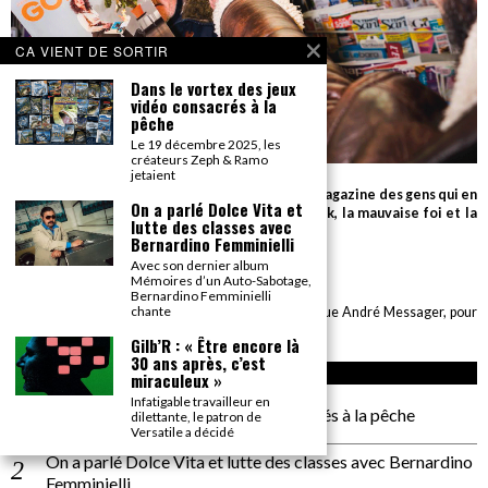
CA VIENT DE SORTIR
Dans le vortex des jeux
vidéo consacrés à la
pêche
Le 19 décembre 2025, les
créateurs Zeph & Ramo
jetaient
Parce que seul le détail compte, Gonzaï est le magazine des gens qui en
On a parlé Dolce Vita et
savent beaucoup sur très peu de choses (le rock, la mauvaise foi et la
lutte des classes avec
cuisson des biftecks).
Bernardino Femminielli
Avec son dernier album
desk AT gonzai.com
Mémoires d’un Auto-Sabotage,
Bernardino Femminielli
chante
Edité par GONZAÏ MEDIA. Pour tout envoi : CBE, 6 rue André Messager, pour
GONZAÏ, 75018 Paris
Gilb’R : « Être encore là
30 ans après, c’est
ARTICLES RÉCENTS
miraculeux »
Infatigable travailleur en
Dans le vortex des jeux vidéo consacrés à la pêche
dilettante, le patron de
Versatile a décidé
On a parlé Dolce Vita et lutte des classes avec Bernardino
Femminielli