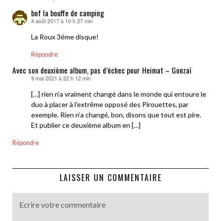
bof la bouffe de camping
4 août 2017 à 10 h 27 min
dit :
La Roux 3éme disque!
Répondre
Avec son deuxième album, pas d’échec pour Heimat – Gonzaï
9 mai 2021 à 22 h 12 min
dit :
[…] rien n’a vraiment changé dans le monde qui entoure le
duo à placer à l’extrême opposé des Pirouettes, par
exemple. Rien n’a changé, bon, disons que tout est pire.
Et publier ce deuxième album en […]
Répondre
LAISSER UN COMMENTAIRE