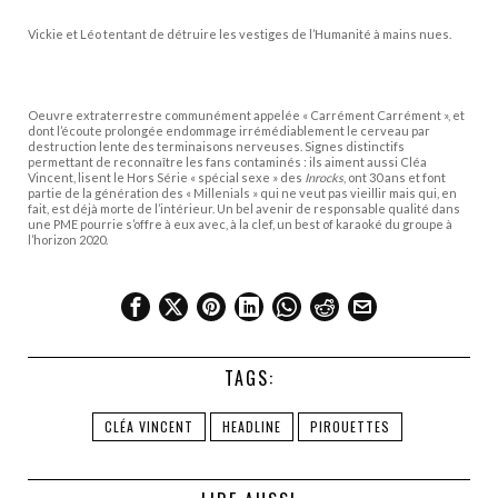
Vickie et Léo tentant de détruire les vestiges de l’Humanité à mains nues.
Oeuvre extraterrestre communément appelée « Carrément Carrément », et
dont l’écoute prolongée endommage irrémédiablement le cerveau par
destruction lente des terminaisons nerveuses. Signes distinctifs
permettant de reconnaître les fans contaminés : ils aiment aussi Cléa
Vincent, lisent le Hors Série « spécial sexe » des
Inrocks
, ont 30 ans et font
partie de la génération des « Millenials » qui ne veut pas vieillir mais qui, en
fait, est déjà morte de l’intérieur. Un bel avenir de responsable qualité dans
une PME pourrie s’offre à eux avec, à la clef, un best of karaoké du groupe à
l’horizon 2020.
TAGS:
CLÉA VINCENT
HEADLINE
PIROUETTES