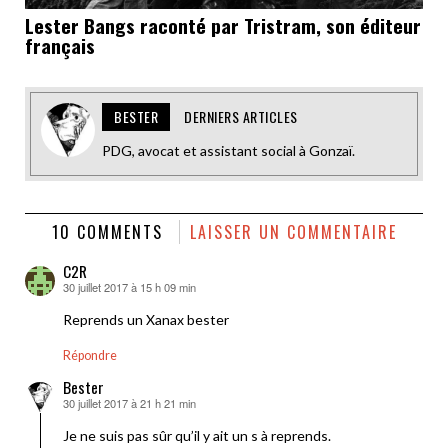
Lester Bangs raconté par Tristram, son éditeur
français
BESTER
DERNIERS ARTICLES
PDG, avocat et assistant social à Gonzaï.
10 COMMENTS
LAISSER UN COMMENTAIRE
C2R
30 juillet 2017 à 15 h 09 min
dit :
Reprends un Xanax bester
Répondre
Bester
30 juillet 2017 à 21 h 21 min
dit :
Je ne suis pas sûr qu’il y ait un s à reprends.