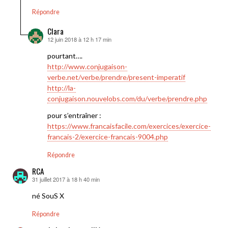
Répondre
Clara
12 juin 2018 à 12 h 17 min
dit :
pourtant….
http://www.conjugaison-
verbe.net/verbe/prendre/present-imperatif
http://la-
conjugaison.nouvelobs.com/du/verbe/prendre.php
pour s’entraîner :
https://www.francaisfacile.com/exercices/exercice-
francais-2/exercice-francais-9004.php
Répondre
RCA
31 juillet 2017 à 18 h 40 min
dit :
né SouS X
Répondre