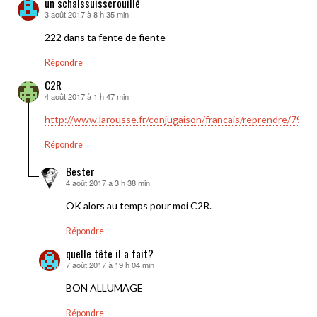
un schalssuisserouillé
3 août 2017 à 8 h 35 min
dit :
222 dans ta fente de fiente
Répondre
C2R
4 août 2017 à 1 h 47 min
dit :
http://www.larousse.fr/conjugaison/francais/reprendre/7977
Répondre
Bester
4 août 2017 à 3 h 38 min
dit :
OK alors au temps pour moi C2R.
Répondre
quelle tête il a fait?
7 août 2017 à 19 h 04 min
dit :
BON ALLUMAGE
Répondre