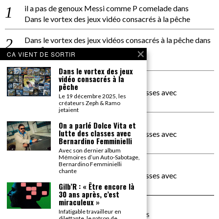
il a pas de genoux Messi comme P comelade
dans
Dans le vortex des jeux vidéo consacrés à la pêche
Dans le vortex des jeux vidéos consacrés à la pêche
dans
PACÔME THIELLEMENT
CA VIENT DE SORTIR
La séance d’Hip Gnose
Dans le vortex des jeux
vidéo consacrés à la
La Patrie
dans
pêche
On a parlé Dolce Vita et lutte des classes avec
Le 19 décembre 2025, les
Bernardino Femminielli
créateurs Zeph & Ramo
jetaient
carte noire negra à l'o tiede
dans
On a parlé Dolce Vita et
lutte des classes avec
On a parlé Dolce Vita et lutte des classes avec
Bernardino Femminielli
Bernardino Femminielli
Avec son dernier album
Mémoires d’un Auto-Sabotage,
moise et son mascaré
dans
Bernardino Femminielli
chante
On a parlé Dolce Vita et lutte des classes avec
Bernardino Femminielli
Gilb’R : « Être encore là
30 ans après, c’est
miraculeux »
Infatigable travailleur en
©
2026
TOUS DROITS RÉSERVÉS
dilettante, le patron de