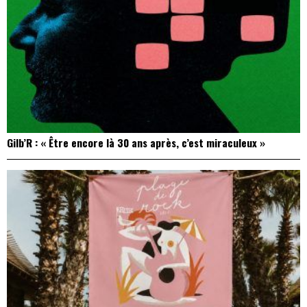
Gilb’R : « Être encore là 30 ans après, c’est miraculeux »