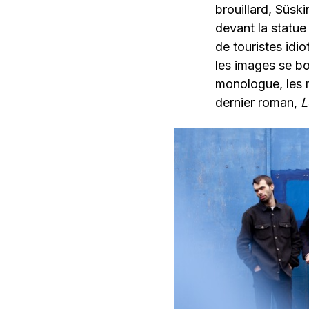
brouillard, Süsk
devant la statue 
de touristes idio
les images se bo
monologue, les m
dernier roman,
L