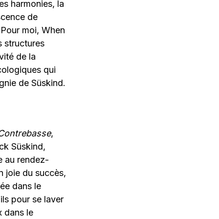
les harmonies, la
scence de
. Pour moi, When
s structures
vité de la
cologiques qui
gnie de Süskind.
Contrebasse
,
ick Süskind,
e au rendez-
n joie du succès,
sée dans le
ls pour se laver
x dans le