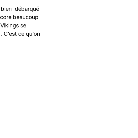
t bien débarqué
 encore beaucoup
 Vikings se
i. C’est ce qu’on