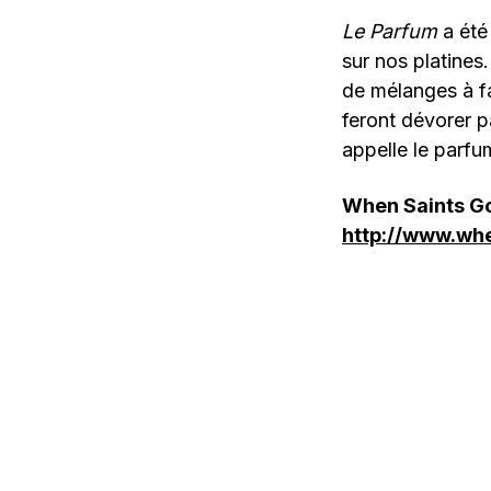
Le Parfum
a été
sur nos platines
de mélanges à fai
feront dévorer pa
appelle le parfum
When Saints G
http://www.wh