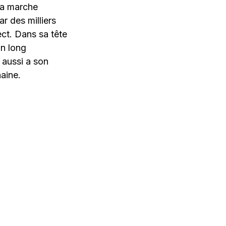
 sa marche
r des milliers
ect. Dans sa tête
n long
 aussi a son
haine.