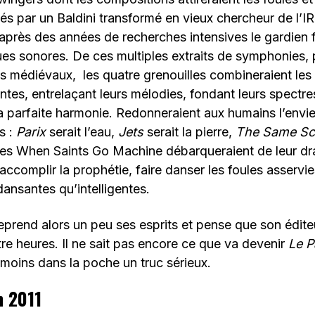
dés par un Baldini transformé en vieux chercheur de l’
 après des années de recherches intensives le gardien 
ues sonores. De ces multiples extraits de symphonies,
ts médiévaux, les quatre grenouilles combineraient les 
tes, entrelaçant leurs mélodies, fondant leurs spectre
la parfaite harmonie. Redonneraient aux humains l’envie
s :
Parix
serait l’eau,
Jets
serait la pierre,
The Same Sc
 Les When Saints Go Machine débarqueraient de leur dr
ccomplir la prophétie, faire danser les foules asservie
ansantes qu’intelligentes.
reprend alors un peu ses esprits et pense que son éditeu
re heures. Il ne sait pas encore ce que va devenir
Le 
u moins dans la poche un truc sérieux.
n 2011