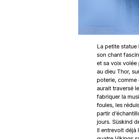
La petite statue 
son chant fascin
et sa voix volée
au dieu Thor, su
poterie, comme o
aurait traversé 
fabriquer la musi
foules, les rédui
partir d’échanti
jours. Süskind d
Il entrevoit déj
quatre Vikings s