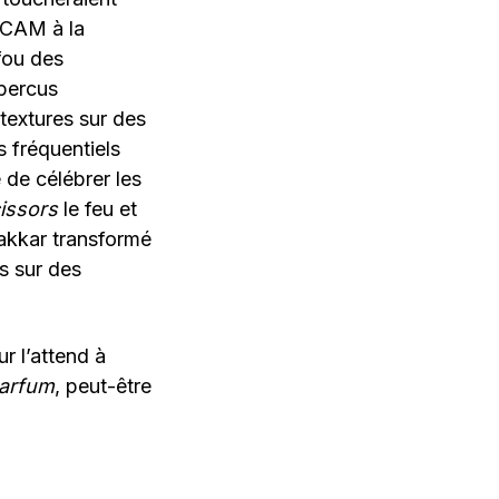
IRCAM à la
fou des
 percus
textures sur des
s fréquentiels
 de célébrer les
issors
le feu et
akkar transformé
s sur des
r l’attend à
Parfum
, peut-être