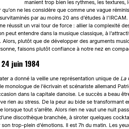
manient trop bien les rythmes, les textures, 
 qu’on ne les considère que comme une vague rémini
survitaminés par au moins 20 ans d’études à l’IRCAM
 réussit un vrai tour de force : allier la complexité de
on peut entendre dans la musique classique, à l’attracti
. Alors, plutôt que de développer des arguments musi
rsonne, faisons plutôt confiance à notre nez en compa
 24 juin 1984
ter a donné la veille une représentation unique de
La 
e monologue de l’écrivain et scénariste allemand Patr
ccasion dans la capitale danoise. Le succès a beau êtr
ève rien au stress. De la peur au bide se transformant e
e lorsque tout s’arrête. Alors rien ne vaut une nuit pas
d’une discothèque branchée, à siroter quelques cocktai
er son trop-plein d’émotions. Il est 7h du matin. Les yeu