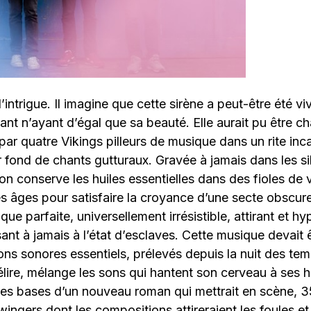
l’intrigue. Il imagine que cette sirène a peut-être été vi
ant n’ayant d’égal que sa beauté. Elle aurait pu être c
 par quatre Vikings pilleurs de musique dans un rite inc
r fond de chants gutturaux. Gravée à jamais dans les si
n conserve les huiles essentielles dans des fioles de 
les âges pour satisfaire la croyance d’une secte obscur
que parfaite, universellement irrésistible, attirant et hy
sant à jamais à l’état d’esclaves. Cette musique devait 
llons sonores essentiels, prélevés depuis la nuit des te
élire, mélange les sons qui hantent son cerveau à ses 
à les bases d’un nouveau roman qui mettrait en scène, 3
wingers dont les compositions attireraient les foules et