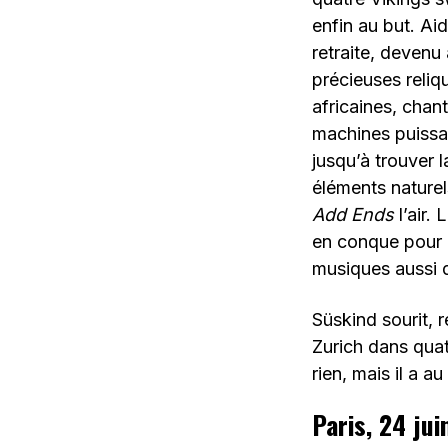
enfin au but. Ai
retraite, devenu
précieuses reliq
africaines, chan
machines puissan
jusqu’à trouver 
éléments naturel
Add Ends
l’air.
en conque pour a
musiques aussi d
Süskind sourit, 
Zurich dans quat
rien, mais il a a
Paris, 24 jui