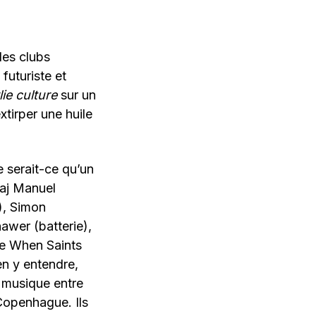
des clubs
futuriste et
ie culture
sur un
xtirper une huile
ne serait-ce qu’un
laj Manuel
), Simon
awer (batterie),
de When Saints
en y entendre,
a musique entre
Copenhague. Ils