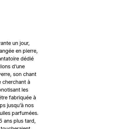
vante un jour,
hangée en pierre,
antatoire dédié
llons d’une
verre, son chant
e cherchant à
pnotisant les
être fabriquée à
mps jusqu’à nos
huiles parfumées.
5 ans plus tard,
 toucheraient