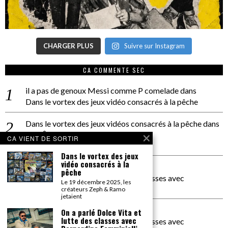
CHARGER PLUS
Suivre sur Instagram
CA COMMENTE SEC
il a pas de genoux Messi comme P comelade
dans
Dans le vortex des jeux vidéo consacrés à la pêche
Dans le vortex des jeux vidéos consacrés à la pêche
dans
PACÔME THIELLEMENT
CA VIENT DE SORTIR
La séance d’Hip Gnose
Dans le vortex des jeux
vidéo consacrés à la
La Patrie
dans
pêche
On a parlé Dolce Vita et lutte des classes avec
Le 19 décembre 2025, les
Bernardino Femminielli
créateurs Zeph & Ramo
jetaient
carte noire negra à l'o tiede
dans
On a parlé Dolce Vita et
lutte des classes avec
On a parlé Dolce Vita et lutte des classes avec