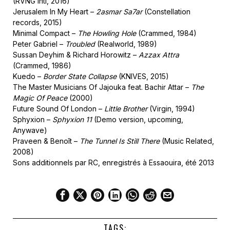
(RVNG Intl, 2016)
Jerusalem In My Heart –
2asmar Sa7ar
(Constellation
records, 2015)
Minimal Compact –
The Howling Hole
(Crammed, 1984)
Peter Gabriel –
Troubled
(Realworld, 1989)
Sussan Deyhim & Richard Horowitz –
Azzax Attra
(Crammed, 1986)
Kuedo –
Border State Collapse
(KNIVES, 2015)
The Master Musicians Of Jajouka feat. Bachir Attar –
The
Magic Of Peace
(2000)
Future Sound Of London –
Little Brother
(Virgin, 1994)
Sphyxion –
Sphyxion 11
(Demo version, upcoming,
Anywave)
Praveen & Benoît –
The Tunnel Is Still There
(Music Related,
2008)
Sons additionnels par RC, enregistrés à Essaouira, été 2013
TAGS: