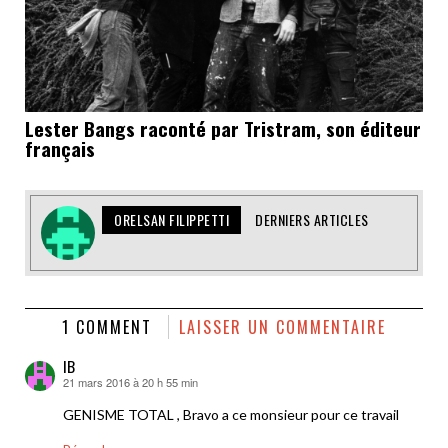
Lester Bangs raconté par Tristram, son éditeur
français
ORELSAN FILIPPETTI
DERNIERS ARTICLES
1 COMMENT
LAISSER UN COMMENTAIRE
IB
21 mars 2016 à 20 h 55 min
dit :
GENISME TOTAL , Bravo a ce monsieur pour ce travail