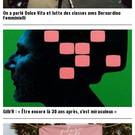
On a parlé Dolce Vita et lutte des classes avec Bernardino
Femminielli
Gilb’R : « Être encore là 30 ans après, c’est miraculeux »