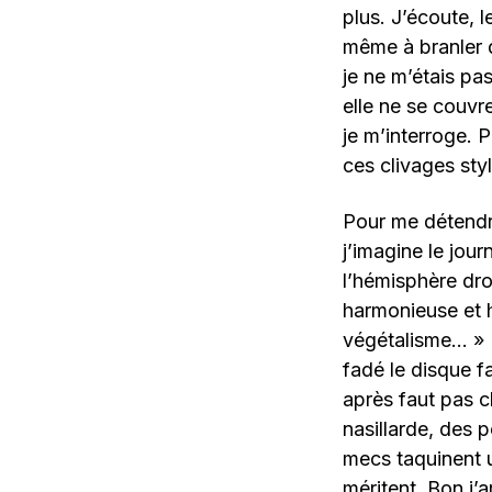
plus. J’écoute, 
même à branler d
je ne m’étais pa
elle ne se couvr
je m’interroge. 
ces clivages sty
Pour me détendre
j’imagine le jou
l’hémisphère dro
harmonieuse et h
végétalisme… » (l
fadé le disque f
après faut pas c
nasillarde, des 
mecs taquinent u
méritent. Bon j’a