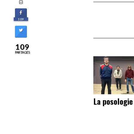
109
109
PARTAGES
La posologie