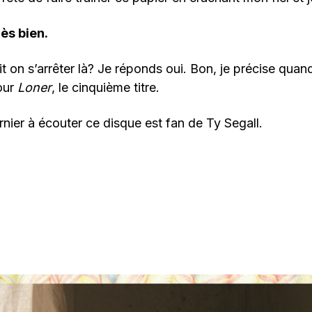
rès bien.
it on s’arrêter là? Je réponds oui. Bon, je précise qua
our
Loner
, le cinquième titre.
ernier à écouter ce disque est fan de Ty Segall.