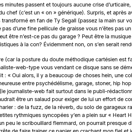
les minutes passent et toujours aucune crise d’urticair
u chef (c’est un « on » générique). Surpris, et après av
s transformé en fan de Ty Segall (passez la main sur vot
e pas d’une fine pellicule de graisse vous n’êtes pas un
Peut être n’est-ce pas du garage ? Peut être la musique
listiques à la con? Évidemment non, on s’en serait ren
 (car la posture du doute méthodique cartésien est fa
rnaliste-web-type vous vendant ce disque sans se dém
it : « Oui alors, il y a beaucoup de choses hein, une co
eureuse entre psychédélisme, garage, stoner, hip hop
e journaliste-web fait surtout dans le publi-rédactionne
audrait être un salaud pour exiger de lui un effort de c
harier : de la fuzz, de la réverb, du solo de garageux r
petites rythmiques syncopées y’en a plein sur « Heart H
n peu le scribouillard flemmard, on pourrait presque di
rrête de faire trainer ce papier en crachant mon fiel et 