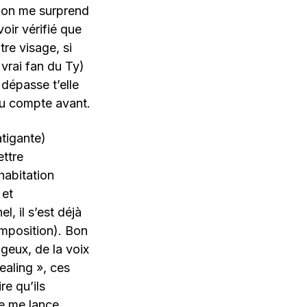
e, on me surprend
oir vérifié que
re visage, si
 vrai fan du Ty)
 dépasse t’elle
du compte avant.
tigante)
ettre
habitation
 et
l, il s’est déjà
omposition). Bon
ageux, de la voix
ealing », ces
re qu’ils
je me lance.