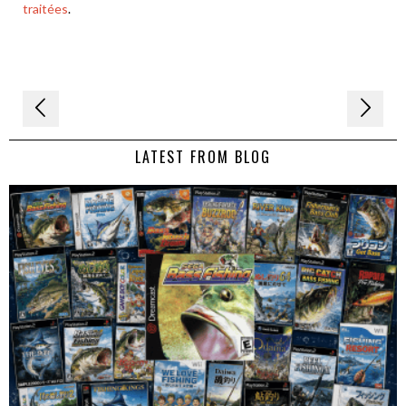
traitées
.
Navigation
de
LATEST FROM BLOG
l’article