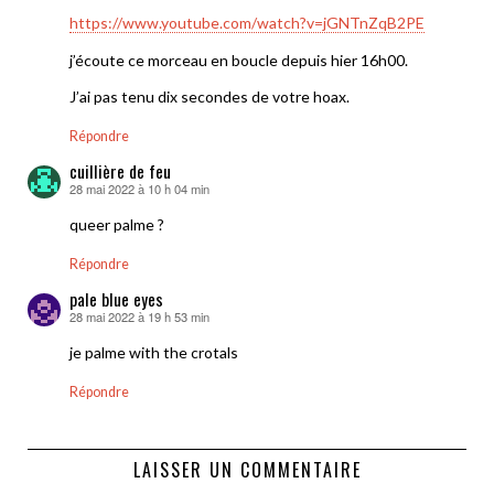
https://www.youtube.com/watch?v=jGNTnZqB2PE
j’écoute ce morceau en boucle depuis hier 16h00.
J’ai pas tenu dix secondes de votre hoax.
Répondre
cuillière de feu
28 mai 2022 à 10 h 04 min
dit :
queer palme ?
Répondre
pale blue eyes
28 mai 2022 à 19 h 53 min
dit :
je palme with the crotals
Répondre
LAISSER UN COMMENTAIRE