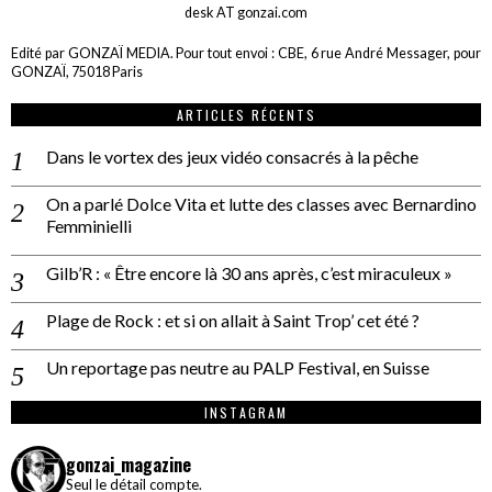
desk AT gonzai.com
Edité par GONZAÏ MEDIA. Pour tout envoi : CBE, 6 rue André Messager, pour
GONZAÏ, 75018 Paris
ARTICLES RÉCENTS
Dans le vortex des jeux vidéo consacrés à la pêche
On a parlé Dolce Vita et lutte des classes avec Bernardino
Femminielli
Gilb’R : « Être encore là 30 ans après, c’est miraculeux »
Plage de Rock : et si on allait à Saint Trop’ cet été ?
Un reportage pas neutre au PALP Festival, en Suisse
INSTAGRAM
gonzai_magazine
Seul le détail compte.