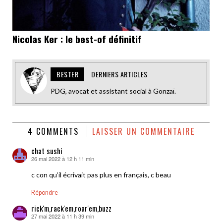
Nicolas Ker : le best-of définitif
BESTER
DERNIERS ARTICLES
PDG, avocat et assistant social à Gonzaï.
4 COMMENTS
LAISSER UN COMMENTAIRE
chat sushi
26 mai 2022 à 12 h 11 min
dit :
c con qu’il écrivait pas plus en français, c beau
Répondre
rick'm,rack'em,roar'em,buzz
27 mai 2022 à 11 h 39 min
dit :