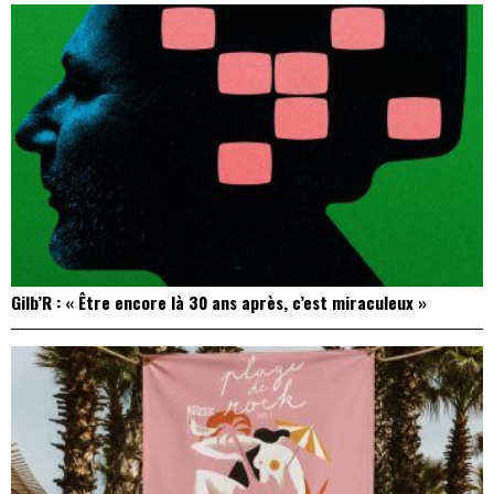
Gilb’R : « Être encore là 30 ans après, c’est miraculeux »