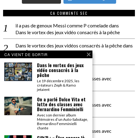
CA COMMENTE SEC
il a pas de genoux Messi comme P comelade
dans
Dans le vortex des jeux vidéo consacrés à la pêche
Dans le vortex des jeux vidéos consacrés à la pêche
dans
PACÔME THIELLEMENT
CA VIENT DE SORTIR
La séance d’Hip Gnose
Dans le vortex des jeux
vidéo consacrés à la
La Patrie
dans
pêche
On a parlé Dolce Vita et lutte des classes avec
Le 19 décembre 2025, les
Bernardino Femminielli
créateurs Zeph & Ramo
jetaient
carte noire negra à l'o tiede
dans
On a parlé Dolce Vita et
lutte des classes avec
On a parlé Dolce Vita et lutte des classes avec
Bernardino Femminielli
Bernardino Femminielli
Avec son dernier album
Mémoires d’un Auto-Sabotage,
moise et son mascaré
dans
Bernardino Femminielli
chante
On a parlé Dolce Vita et lutte des classes avec
Bernardino Femminielli
Gilb’R : « Être encore là