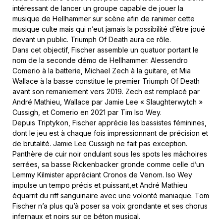
intéressant de lancer un groupe capable de jouer la
musique de Hellhammer sur scène afin de ranimer cette
musique culte mais qui n’eut jamais la possibilité d’être joué
devant un public. Triumph Of Death aura ce rôle.
Dans cet objectif, Fischer assemble un quatuor portant le
nom de la seconde démo de Hellhammer. Alessendro
Comerio à la batterie, Michael Zech à la guitare, et Mia
Wallace à la basse constitue le premier Triumph Of Death
avant son remaniement vers 2019. Zech est remplacé par
André Mathieu, Wallace par Jamie Lee « Slaughterwytch »
Cussigh, et Comerio en 2021 par Tim Iso Wey.
Depuis Triptykon, Fischer apprécie les bassistes féminines,
dont le jeu est à chaque fois impressionnant de précision et
de brutalité. Jamie Lee Cussigh ne fait pas exception.
Panthère de cuir noir ondulant sous les spots les mâchoires
serrées, sa basse Rickenbacker gronde comme celle d’un
Lemmy Kilmister appréciant Cronos de Venom. Iso Wey
impulse un tempo précis et puissant,et André Mathieu
équarrit du riff sanguinaire avec une volonté maniaque. Tom
Fischer n’a plus qu’à poser sa voix grondante et ses chorus
infernaux et noirs sur ce béton musical.