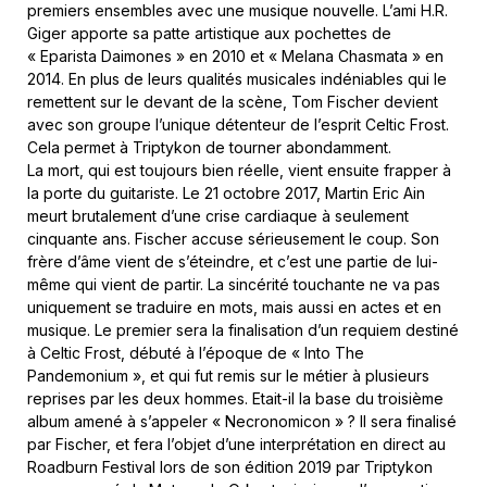
premiers ensembles avec une musique nouvelle. L’ami H.R.
Giger apporte sa patte artistique aux pochettes de
« Eparista Daimones » en 2010 et « Melana Chasmata » en
2014. En plus de leurs qualités musicales indéniables qui le
remettent sur le devant de la scène, Tom Fischer devient
avec son groupe l’unique détenteur de l’esprit Celtic Frost.
Cela permet à Triptykon de tourner abondamment.
La mort, qui est toujours bien réelle, vient ensuite frapper à
la porte du guitariste. Le 21 octobre 2017, Martin Eric Ain
meurt brutalement d’une crise cardiaque à seulement
cinquante ans. Fischer accuse sérieusement le coup. Son
frère d’âme vient de s’éteindre, et c’est une partie de lui-
même qui vient de partir. La sincérité touchante ne va pas
uniquement se traduire en mots, mais aussi en actes et en
musique. Le premier sera la finalisation d’un requiem destiné
à Celtic Frost, débuté à l’époque de « Into The
Pandemonium », et qui fut remis sur le métier à plusieurs
reprises par les deux hommes. Etait-il la base du troisième
album amené à s’appeler « Necronomicon » ? Il sera finalisé
par Fischer, et fera l’objet d’une interprétation en direct au
Roadburn Festival lors de son édition 2019 par Triptykon