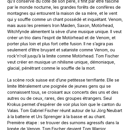
qu’il conserve du côté de son père, il finit par être fasciné
par le monde nocturne, les grandes forêts de conifères de
montagnes qui entourent la maison de sa mère, et le vent
qui y souffle comme un chant possédé et inquiétant. Venom,
mais aussi les premiers Iron Maiden, Saxon, Motörhead,
Witchfynde alimentent la sève d’une musique unique. Il veut
créer un trio dans l’esprit de Motörhead et de Venom, et
porter plus loin et plus fort cette fusion. Il ne s’agira pas
seulement d’être bruyant et sataniste comme Venom, ou
rock’n’roll jusqu’à la limite comme Motörhead. Tom Fischer
veut créer en musique un nihilisme unique, démoniaque,
glacial, pénétrant comme le souffle de la mort.
La scène rock suisse est d’une petitesse terrifiante. Elle se
limite littéralement une poignée de jeunes gens qui se
connaissent tous, se croisant aux concerts des uns et des
autres ou de ceux, rares, des groupes étrangers. Seul
Krokus permet d’espérer de voir plus loin que le canton du
Valais. Tom Gabriel Fischer réunit autour de lui Jörg Neubart
à la batterie et Urs Sprenger à la basse et au chant.
Première étape : se trouver des surnoms agressifs dans la
lignée de Venom. Tom Fischer devient Tom Warrior,