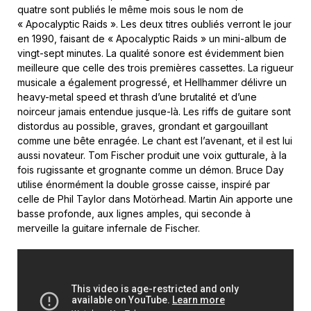
quatre sont publiés le même mois sous le nom de
« Apocalyptic Raids ». Les deux titres oubliés verront le jour
en 1990, faisant de « Apocalyptic Raids » un mini-album de
vingt-sept minutes. La qualité sonore est évidemment bien
meilleure que celle des trois premières cassettes. La rigueur
musicale a également progressé, et Hellhammer délivre un
heavy-metal speed et thrash d’une brutalité et d’une
noirceur jamais entendue jusque-là. Les riffs de guitare sont
distordus au possible, graves, grondant et gargouillant
comme une bête enragée. Le chant est l’avenant, et il est lui
aussi novateur. Tom Fischer produit une voix gutturale, à la
fois rugissante et grognante comme un démon. Bruce Day
utilise énormément la double grosse caisse, inspiré par
celle de Phil Taylor dans Motörhead. Martin Ain apporte une
basse profonde, aux lignes amples, qui seconde à
merveille la guitare infernale de Fischer.