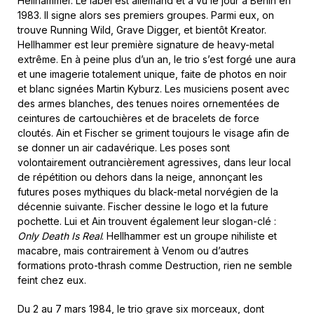
Hellhammer. Le label est allemand et a vu le jour à Berlin en
1983. Il signe alors ses premiers groupes. Parmi eux, on
trouve Running Wild, Grave Digger, et bientôt Kreator.
Hellhammer est leur première signature de heavy-metal
extrême. En à peine plus d’un an, le trio s’est forgé une aura
et une imagerie totalement unique, faite de photos en noir
et blanc signées Martin Kyburz. Les musiciens posent avec
des armes blanches, des tenues noires ornementées de
ceintures de cartouchières et de bracelets de force
cloutés. Ain et Fischer se griment toujours le visage afin de
se donner un air cadavérique. Les poses sont
volontairement outrancièrement agressives, dans leur local
de répétition ou dehors dans la neige, annonçant les
futures poses mythiques du black-metal norvégien de la
décennie suivante. Fischer dessine le logo et la future
pochette. Lui et Ain trouvent également leur slogan-clé :
Only Death Is Real
. Hellhammer est un groupe nihiliste et
macabre, mais contrairement à Venom ou d’autres
formations proto-thrash comme Destruction, rien ne semble
feint chez eux.
Du 2 au 7 mars 1984, le trio grave six morceaux, dont