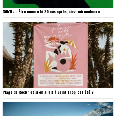
Gilb’R : « Être encore là 30 ans après, c’est miraculeux »
Plage de Rock : et si on allait à Saint Trop’ cet été ?