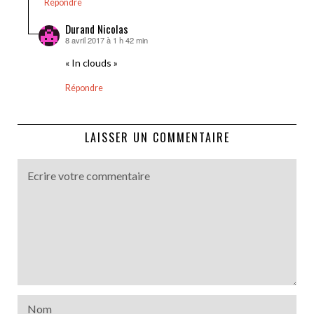
Répondre
Durand Nicolas
8 avril 2017 à 1 h 42 min
dit :
« In clouds »
Répondre
LAISSER UN COMMENTAIRE