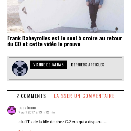
Frank Rabeyrolles est le seul à croire au retour
du CD et cette vidéo le prouve
VIANNE DE JALRAS
DERNIERS ARTICLES
2 COMMENTS
LAISSER UN COMMENTAIRE
badaboum
7 avril 2017 à 13 h 12 min
dit :
c lui l’Ex de la fille de chez G.Zero qui a disparu……