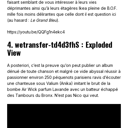
faisant semblant de vous intéresser à leurs vies
déprimantes ainsi qu’à leurs étagères Ikea pleine de B.O.F.
mille fois moins délirantes que celle dont il est question ici
(au hasard :
Le Grand Bleu
).
https://youtu.be/QQFg1n4ekc4
4. wetransfer-td4d3fhS : Exploded
View
A posteriori, c’est la preuve qu’on peut publier un album
dénué de toute chanson et malgré ce vide abyssal réussir à
passionner environ 250 péquenots parisiens ravis d’écouter
une chanteuse sous Valium (Anika) imitant le bruit de la
bombe Air Wick parfum Lavande avec un batteur échappé
des Tambours du Bronx. N’est pas Nico qui veut.