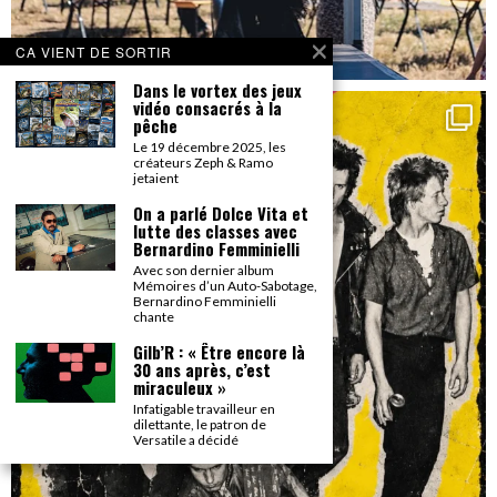
CA VIENT DE SORTIR
Dans le vortex des jeux
vidéo consacrés à la
pêche
Le 19 décembre 2025, les
créateurs Zeph & Ramo
jetaient
On a parlé Dolce Vita et
lutte des classes avec
Bernardino Femminielli
Avec son dernier album
Mémoires d’un Auto-Sabotage,
Bernardino Femminielli
chante
Gilb’R : « Être encore là
30 ans après, c’est
miraculeux »
Infatigable travailleur en
dilettante, le patron de
Versatile a décidé