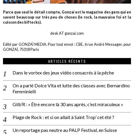
Parce que seul le détail compte, Gonzaï est le magazine des gens qui en
savent beaucoup sur très peu de choses (le rock, la mauvaise foi et la
cuisson des biftecks).
desk AT gonzai.com
Edité par GONZAÏ MEDIA. Pour tout envoi : CBE, 6 rue André Messager, pour
GONZAÏ, 75018 Paris
ARTICLES RÉCENTS
Dans le vortex des jeux vidéo consacrés à la pêche
On a parlé Dolce Vita et lutte des classes avec Bernardino
Femminielli
Gilb’R : « Être encore là 30 ans après, c’est miraculeux »
Plage de Rock : et si on allait à Saint Trop’ cet été ?
Un reportage pas neutre au PALP Festival, en Suisse