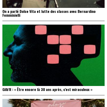
On a parlé Dolce Vita et lutte des classes avec Bernardino
Femminielli
Gilb’R : « Être encore là 30 ans après, c’est miraculeux »