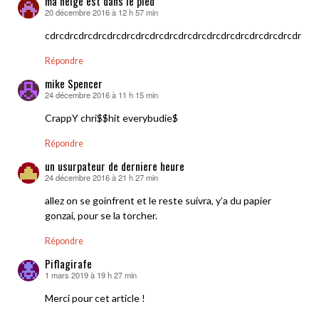
ma neige est dans le pied
20 décembre 2016 à 12 h 57 min
dit :
cdrcdrcdrcdrcdrcdrcdrcdrcdrcdrcdrcdrcdrcdrcdrcdrcdrcdrcdr
Répondre
mike Spencer
24 décembre 2016 à 11 h 15 min
dit :
CrappY chri$$hit everybudie$
Répondre
un usurpateur de derniere heure
24 décembre 2016 à 21 h 27 min
dit :
allez on se goinfrent et le reste suivra, y’a du papier
gonzai, pour se la torcher.
Répondre
Piflagirafe
1 mars 2019 à 19 h 27 min
dit :
Merci pour cet article !