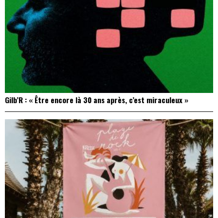
Gilb’R : « Être encore là 30 ans après, c’est miraculeux »