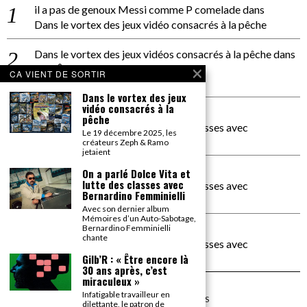
il a pas de genoux Messi comme P comelade
dans
Dans le vortex des jeux vidéo consacrés à la pêche
Dans le vortex des jeux vidéos consacrés à la pêche
dans
PACÔME THIELLEMENT
CA VIENT DE SORTIR
La séance d’Hip Gnose
Dans le vortex des jeux
vidéo consacrés à la
La Patrie
dans
pêche
On a parlé Dolce Vita et lutte des classes avec
Le 19 décembre 2025, les
Bernardino Femminielli
créateurs Zeph & Ramo
jetaient
carte noire negra à l'o tiede
dans
On a parlé Dolce Vita et
lutte des classes avec
On a parlé Dolce Vita et lutte des classes avec
Bernardino Femminielli
Bernardino Femminielli
Avec son dernier album
Mémoires d’un Auto-Sabotage,
moise et son mascaré
dans
Bernardino Femminielli
chante
On a parlé Dolce Vita et lutte des classes avec
Bernardino Femminielli
Gilb’R : « Être encore là
30 ans après, c’est
miraculeux »
Infatigable travailleur en
©
2026
TOUS DROITS RÉSERVÉS
dilettante, le patron de