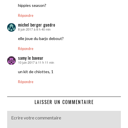
hippies season?
Répondre
michel berger guedro
8 juin 2017 à 8 h 40 min
dit :
elle joue du barjo debout?
Répondre
samy le baveur
10 juin 2017 à 11 h 11 min
dit :
un kit de chiottes, 1
Répondre
LAISSER UN COMMENTAIRE