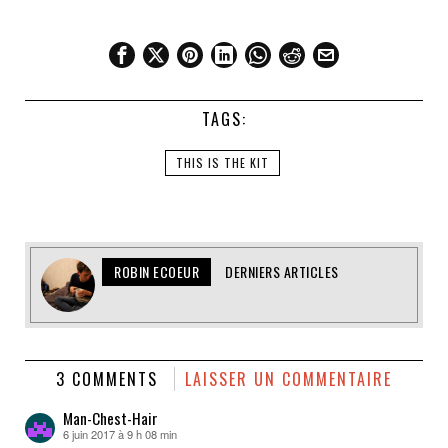
TAGS:
THIS IS THE KIT
ROBIN ECOEUR
DERNIERS ARTICLES
3 COMMENTS
LAISSER UN COMMENTAIRE
Man-Chest-Hair
6 juin 2017 à 9 h 08 min
dit :