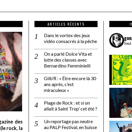
ARTICLES RÉCENTS
Dans le vortex des jeux
gon
vidéo consacrés à la pêche
Seul
On a parlé Dolce Vita et
lutte des classes avec
Bernardino Femminielli
Gilb’R : « Être encore là 30
ans après, c’est
miraculeux »
Plage de Rock : et si on
allait à Saint Trop’ cet été ?
Un reportage pas neutre
gazine des
au PALP Festival, en Suisse
le rock, la