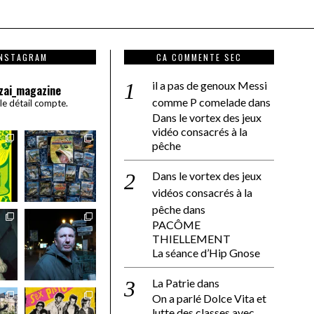
INSTAGRAM
CA COMMENTE SEC
il a pas de genoux Messi
zai_magazine
comme P comelade
dans
 le détail compte.
Dans le vortex des jeux
vidéo consacrés à la
pêche
Dans le vortex des jeux
vidéos consacrés à la
pêche
dans
PACÔME
THIELLEMENT
La séance d’Hip Gnose
La Patrie
dans
On a parlé Dolce Vita et
lutte des classes avec