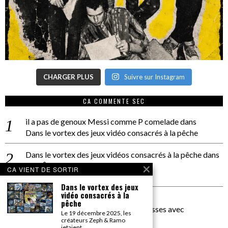
CHARGER PLUS
Suivre sur Instagram
CA COMMENTE SEC
il a pas de genoux Messi comme P comelade
dans
Dans le vortex des jeux vidéo consacrés à la pêche
Dans le vortex des jeux vidéos consacrés à la pêche
dans
PACÔME THIELLEMENT
CA VIENT DE SORTIR
La séance d’Hip Gnose
Dans le vortex des jeux
vidéo consacrés à la
La Patrie
dans
pêche
On a parlé Dolce Vita et lutte des classes avec
Le 19 décembre 2025, les
Bernardino Femminielli
créateurs Zeph & Ramo
jetaient