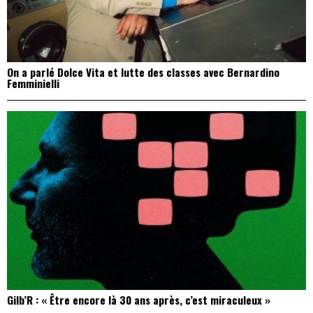
On a parlé Dolce Vita et lutte des classes avec Bernardino
Femminielli
Gilb’R : « Être encore là 30 ans après, c’est miraculeux »