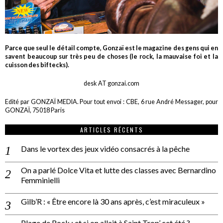
Parce que seul le détail compte, Gonzaï est le magazine des gens qui en
savent beaucoup sur très peu de choses (le rock, la mauvaise foi et la
cuisson des biftecks).
desk AT gonzai.com
Edité par GONZAÏ MEDIA. Pour tout envoi : CBE, 6 rue André Messager, pour
GONZAÏ, 75018 Paris
ARTICLES RÉCENTS
Dans le vortex des jeux vidéo consacrés à la pêche
On a parlé Dolce Vita et lutte des classes avec Bernardino
Femminielli
Gilb’R : « Être encore là 30 ans après, c’est miraculeux »
Plage de Rock : et si on allait à Saint Trop’ cet été ?