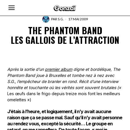
PAR
S.G.
17 MAI 2009
THE PHANTOM BAND
LES GALLOIS DE L’ATTRACTION
Après la sortie d’un
premier album
digne et bordélique, The
Phantom Band joue à Bruxelles et tombe nez à nez avec
S.G., l’empêcheur de branler en rond. Récit d’une interview
honnête et touchante où les vérités sont souvent brutales («
Les œufs dans le frigo depuis treize mois font les meilleurs
omelettes »)
J’étais à l’heure, et logiquement, il n’y avait aucune
raison que ça se passe mal. Sauf qu’il n’y avait personne
au rendez vous, excepté la sécurité… Le groupe en
retard, on me rappellera. De toute façon, « moi je