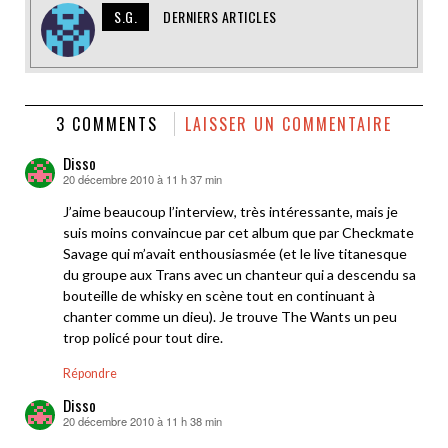
S.G.
DERNIERS ARTICLES
3 COMMENTS
LAISSER UN COMMENTAIRE
Disso
20 décembre 2010 à 11 h 37 min
dit :
J’aime beaucoup l’interview, très intéressante, mais je
suis moins convaincue par cet album que par Checkmate
Savage qui m’avait enthousiasmée (et le live titanesque
du groupe aux Trans avec un chanteur qui a descendu sa
bouteille de whisky en scène tout en continuant à
chanter comme un dieu). Je trouve The Wants un peu
trop policé pour tout dire.
Répondre
Disso
20 décembre 2010 à 11 h 38 min
dit :