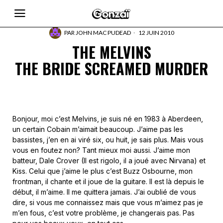
PAR
JOHN MAC PUDEAD
12 JUIN 2010
THE MELVINS
THE BRIDE SCREAMED MURDER
Bonjour, moi c’est Melvins, je suis né en 1983 à Aberdeen,
un certain Cobain m’aimait beaucoup. J’aime pas les
bassistes, j’en en ai viré six, ou huit, je sais plus. Mais vous
vous en foutez non? Tant mieux moi aussi. J’aime mon
batteur, Dale Crover (Il est rigolo, il a joué avec Nirvana) et
Kiss. Celui que j’aime le plus c’est Buzz Osbourne, mon
frontman, il chante et il joue de la guitare. Il est là depuis le
début, il m’aime. Il me quittera jamais. J’ai oublié de vous
dire, si vous me connaissez mais que vous m’aimez pas je
m’en fous, c’est votre problème, je changerais pas. Pas