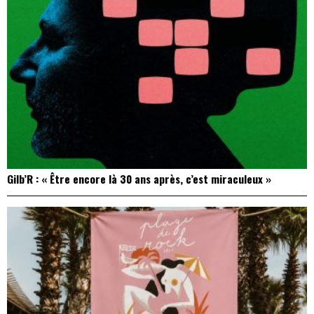
Gilb’R : « Être encore là 30 ans après, c’est miraculeux »