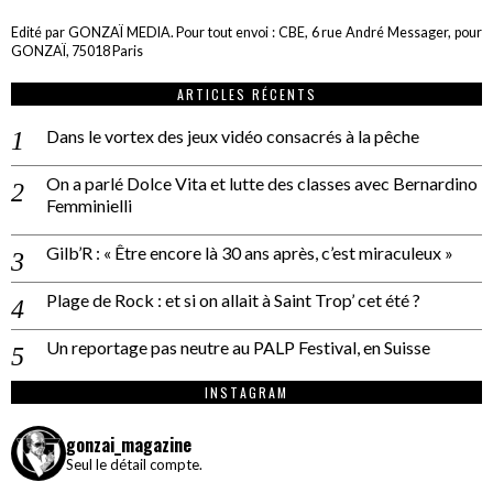
Edité par GONZAÏ MEDIA. Pour tout envoi : CBE, 6 rue André Messager, pour
GONZAÏ, 75018 Paris
ARTICLES RÉCENTS
Dans le vortex des jeux vidéo consacrés à la pêche
On a parlé Dolce Vita et lutte des classes avec Bernardino
Femminielli
Gilb’R : « Être encore là 30 ans après, c’est miraculeux »
Plage de Rock : et si on allait à Saint Trop’ cet été ?
Un reportage pas neutre au PALP Festival, en Suisse
INSTAGRAM
gonzai_magazine
Seul le détail compte.