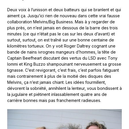
Deux voix à l’unisson et deux batteurs qui se branlent et qui
aiment ça. Jusqu’ici rien de nouveau dans cette vrai fausse
collaboration Melvins/Big Business. Mais à y regarder de
plus près, on n’est jamais en dessous de la barre des trois
minutes (ce qui n’était pas le cas sur les deux d’avant) et
surtout, surtout, on est traîné sur une bonne centaine de
kilomètres tortueux. On y voit Roger Daltrey cognant une
bande de nains ivrognes mangeurs d’hommes, la tête de
Captain Beefheart discutant des vertus du LSD avec Tony
Iommi et King Buzzo shampouinant nerveusement sa grosse
tignasse. C’est revigorant, c’est frais, c’est parfois fatiguant
mais contrairement à plus de la moitié des disques des
Melvins, ça n’est jamais chiant. Les idées fourmillent,
dévorent la sobriété, annihilent la lenteur, vous bondissent à
la jugulaire et piétinent inlassablement quatre ans de
carrière bonnes mais pas franchement radieuses.