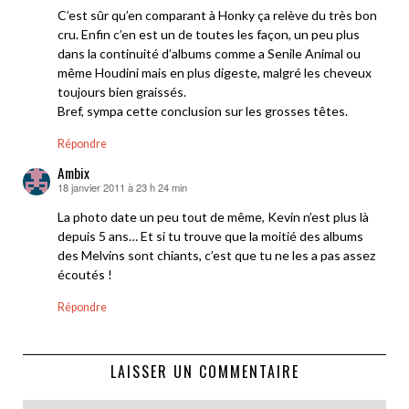
C’est sûr qu’en comparant à Honky ça relève du très bon
cru. Enfin c’en est un de toutes les façon, un peu plus
dans la continuité d’albums comme a Senile Animal ou
même Houdini mais en plus digeste, malgré les cheveux
toujours bien graissés.
Bref, sympa cette conclusion sur les grosses têtes.
Répondre
Ambix
18 janvier 2011 à 23 h 24 min
dit :
La photo date un peu tout de même, Kevin n’est plus là
depuis 5 ans… Et si tu trouve que la moitié des albums
des Melvins sont chiants, c’est que tu ne les a pas assez
écoutés !
Répondre
LAISSER UN COMMENTAIRE