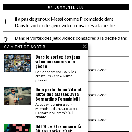
CA COMMENTE SEC
il a pas de genoux Messi comme P comelade
dans
Dans le vortex des jeux vidéo consacrés à la pêche
Dans le vortex des jeux vidéos consacrés à la pêche
dans
PACÔME THIELLEMENT
CA VIENT DE SORTIR
La séance d’Hip Gnose
Dans le vortex des jeux
vidéo consacrés à la
La Patrie
dans
pêche
On a parlé Dolce Vita et lutte des classes avec
Le 19 décembre 2025, les
Bernardino Femminielli
créateurs Zeph & Ramo
jetaient
carte noire negra à l'o tiede
dans
On a parlé Dolce Vita et
lutte des classes avec
On a parlé Dolce Vita et lutte des classes avec
Bernardino Femminielli
Bernardino Femminielli
Avec son dernier album
Mémoires d’un Auto-Sabotage,
moise et son mascaré
dans
Bernardino Femminielli
chante
On a parlé Dolce Vita et lutte des classes avec
Bernardino Femminielli
Gilb’R : « Être encore là
30 ans après, c’est