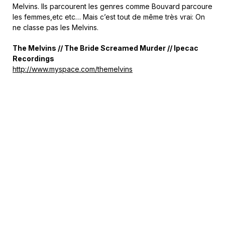
Melvins. Ils parcourent les genres comme Bouvard parcoure
les femmes,etc etc… Mais c’est tout de même très vrai: On
ne classe pas les Melvins.
The Melvins // The Bride Screamed Murder // Ipecac
Recordings
http://www.myspace.com/themelvins