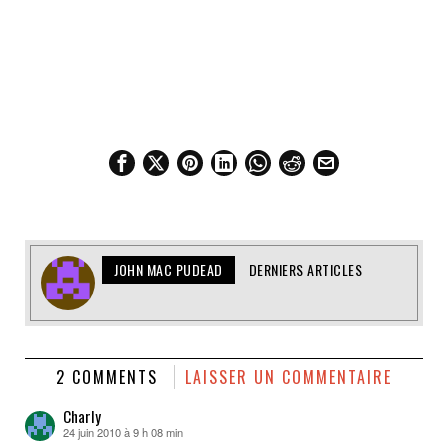
JOHN MAC PUDEAD
DERNIERS ARTICLES
2 COMMENTS
LAISSER UN COMMENTAIRE
Charly
24 juin 2010 à 9 h 08 min
dit :