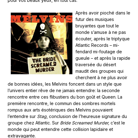
pour vos beaux yeux, en tout cas.
Après avoir pioché dans le
futur des musiques
bruyantes que tout le
monde s’amuse à ne pas
écouter, après le triptyque
Atlantic Records – mi-
fendard mi-foutage de
gueule – et après la rapide
traversée du désert
maudit des groupes qui
cherchent à ne plus avoir
de bonnes idées, les Melvins foncent dans un style que
l’univers entier rêve de ne jamais entendre: la seconde
rencontre entre ces flibustiers du bon goût et Queen. La
première rencontre, le commun des sombres mortels
rompus aux arts ésotériques des Melvins pouvaient
l’entendre sur
Stag
, conclusion de l’heureuse signature du
groupe chez Atlantic. Sur
Bride Screamed Murder,
c’est le
monde qui peut entendre cette collision lapidaire et
extravagante.