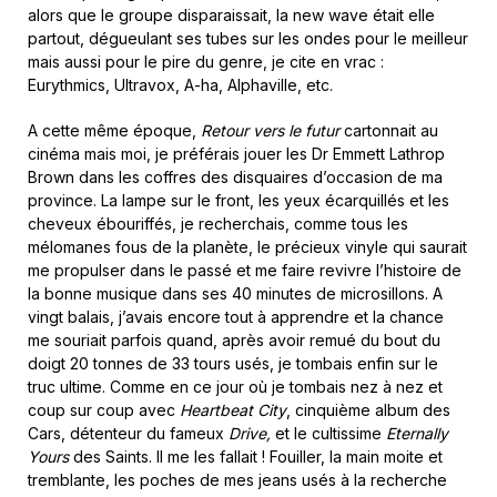
alors que le groupe disparaissait, la new wave était elle
partout, dégueulant ses tubes sur les ondes pour le meilleur
mais aussi pour le pire du genre, je cite en vrac :
Eurythmics, Ultravox, A-ha, Alphaville, etc.
A cette même époque,
Retour vers le futur
cartonnait au
cinéma mais moi, je préférais jouer les Dr Emmett Lathrop
Brown dans les coffres des disquaires d’occasion de ma
province. La lampe sur le front, les yeux écarquillés et les
cheveux ébouriffés, je recherchais, comme tous les
mélomanes fous de la planète, le précieux vinyle qui saurait
me propulser dans le passé et me faire revivre l’histoire de
la bonne musique dans ses 40 minutes de microsillons. A
vingt balais, j’avais encore tout à apprendre et la chance
me souriait parfois quand, après avoir remué du bout du
doigt 20 tonnes de 33 tours usés, je tombais enfin sur le
truc ultime. Comme en ce jour où je tombais nez à nez et
coup sur coup avec
Heartbeat City
, cinquième album des
Cars, détenteur du fameux
Drive,
et le cultissime
Eternally
Yours
des Saints. Il me les fallait ! Fouiller, la main moite et
tremblante, les poches de mes jeans usés à la recherche