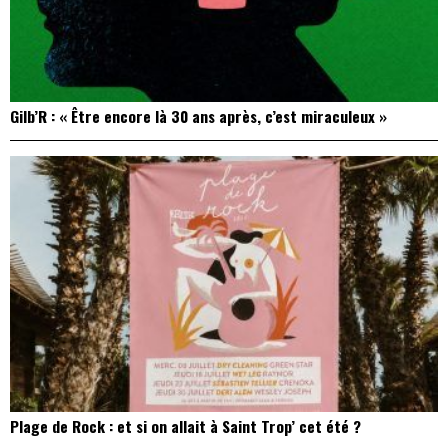
Gilb’R : « Être encore là 30 ans après, c’est miraculeux »
Plage de Rock : et si on allait à Saint Trop’ cet été ?