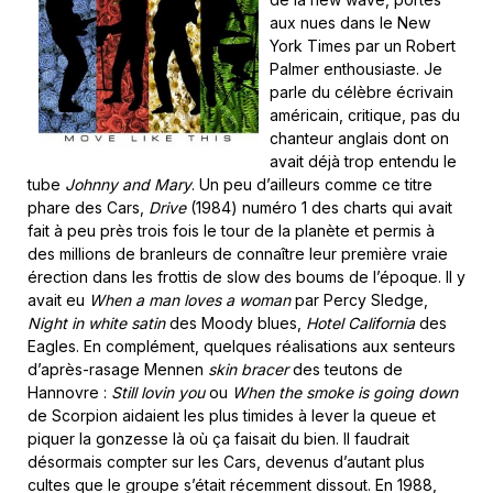
aux nues dans le New
York Times par un Robert
Palmer enthousiaste. Je
parle du célèbre écrivain
américain, critique, pas du
chanteur anglais dont on
avait déjà trop entendu le
tube
Johnny and Mary
. Un peu d’ailleurs comme ce titre
phare des Cars,
Drive
(1984) numéro 1 des charts qui avait
fait à peu près trois fois le tour de la planète et permis à
des millions de branleurs de connaître leur première vraie
érection dans les frottis de slow des boums de l’époque. Il y
avait eu
When a man loves a woman
par Percy Sledge,
Night in white satin
des Moody blues,
Hotel California
des
Eagles. En complément, quelques réalisations aux senteurs
d’après-rasage Mennen
skin bracer
des teutons de
Hannovre :
Still lovin you
ou
When the smoke is going down
de Scorpion aidaient les plus timides à lever la queue et
piquer la gonzesse là où ça faisait du bien. Il faudrait
désormais compter sur les Cars, devenus d’autant plus
cultes que le groupe s’était récemment dissout. En 1988,