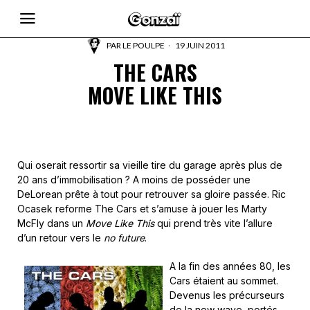
PAR
LE POULPE
19 JUIN 2011
THE CARS
MOVE LIKE THIS
Qui oserait ressortir sa vieille tire du garage après plus de
20 ans d’immobilisation ? A moins de posséder une
DeLorean prête à tout pour retrouver sa gloire passée. Ric
Ocasek reforme The Cars et s’amuse à jouer les Marty
McFly dans un
Move Like This
qui prend très vite l’allure
d’un retour vers le
no future
.
A la fin des années 80, les
Cars étaient au sommet.
Devenus les précurseurs
de la new wave, portés