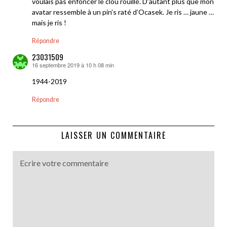
voulais pas enfoncer le clou rouillé. D’autant plus que mon
avatar ressemble à un pin’s raté d’Ocasek. Je ris … jaune …
mais je ris !
Répondre
23031509
16 septembre 2019 à 10 h 08 min
dit :
1944-2019
Répondre
LAISSER UN COMMENTAIRE