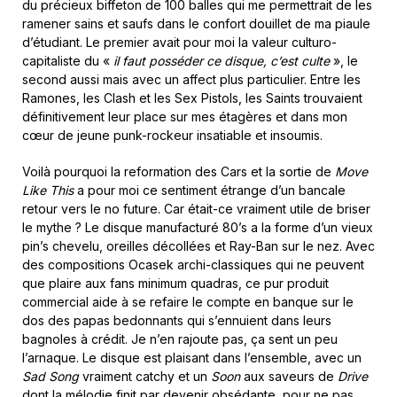
du précieux biffeton de 100 balles qui me permettrait de les
ramener sains et saufs dans le confort douillet de ma piaule
d’étudiant. Le premier avait pour moi la valeur culturo-
capitaliste du «
il faut posséder ce disque, c’est culte
», le
second aussi mais avec un affect plus particulier. Entre les
Ramones, les Clash et les Sex Pistols, les Saints trouvaient
définitivement leur place sur mes étagères et dans mon
cœur de jeune punk-rockeur insatiable et insoumis.
Voilà pourquoi la reformation des Cars et la sortie de
Move
Like This
a pour moi ce sentiment étrange d’un bancale
retour vers le no future. Car était-ce vraiment utile de briser
le mythe ? Le disque manufacturé 80’s a la forme d’un vieux
pin’s chevelu, oreilles décollées et Ray-Ban sur le nez. Avec
des compositions Ocasek archi-classiques qui ne peuvent
que plaire aux fans minimum quadras, ce pur produit
commercial aide à se refaire le compte en banque sur le
dos des papas bedonnants qui s’ennuient dans leurs
bagnoles à crédit. Je n’en rajoute pas, ça sent un peu
l’arnaque. Le disque est plaisant dans l’ensemble, avec un
Sad Song
vraiment catchy et un
Soon
aux saveurs de
Drive
dont la mélodie finit par devenir obsédante, pour ne pas