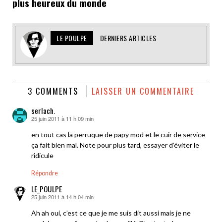
plus heureux du monde
LE POULPE
DERNIERS ARTICLES
3 COMMENTS
LAISSER UN COMMENTAIRE
serlach.
25 juin 2011 à 11 h 09 min
dit :
en tout cas la perruque de papy mod et le cuir de service
ça fait bien mal. Note pour plus tard, essayer d’éviter le
ridicule
Répondre
LE_POULPE
25 juin 2011 à 14 h 04 min
dit :
Ah ah oui, c’est ce que je me suis dit aussi mais je ne