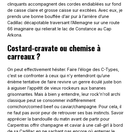
clinquants accompagnent des cordes endiablées sur fond
de caisse claire et grosse caisse sur excitées. Avec eux, je
prends une bonne bouffée d’air pur à l’arrière d’une
Cadillac décapotable traversant l’Allemagne sur une route
66 imaginaire qui relierait le lac de Constance au Cap
Arkona.
Costard-cravate ou chemise à
carreaux ?
On peut effectivement hésiter. Faire l’éloge des C-Types,
c’est se confronter à ceux qui n’y entendront qu’une
énième tentative de faire revivre un genre éculé juste bon
à aiguiser l’appétit de vieux rockeurs aux bananes
grisonnantes. Mais à bien y entendre, leur rock’n’roll archi
classique peut se consommer indifféremment
cornichon/corned beef ou caviar/champagne. Pour cela, il
ne faut pas avoir peur de retrouver ses bas instincts. Savoir
apprécier la bandouille du matin avant de partir pour
Carpentras offrir champagne et caviar à une call-girl à bord
de sa Cadillac en ne sachant pas encore où enterrer le