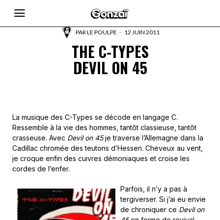
PAR
LE POULPE
12 JUIN 2011
THE C-TYPES
DEVIL ON 45
La musique des C-Types se décode en langage C.
Ressemble à la vie des hommes, tantôt classieuse, tantôt
crasseuse. Avec
Devil on 45
je traverse l’Allemagne dans la
Cadillac chromée des teutons d’Hessen. Cheveux au vent,
je croque enfin des cuivres démoniaques et croise les
cordes de l’enfer.
Parfois, il n’y a pas à
tergiverser. Si j’ai eu envie
de chroniquer ce
Devil on
45
en forme de revival