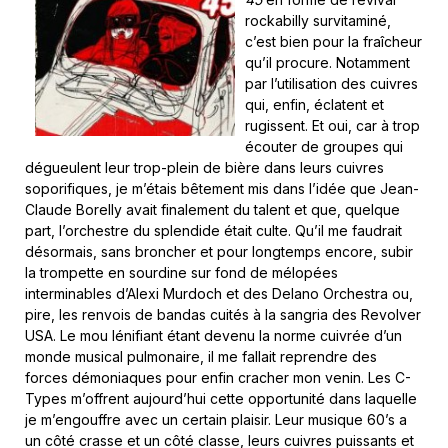
rockabilly survitaminé,
c’est bien pour la fraîcheur
qu’il procure. Notamment
par l’utilisation des cuivres
qui, enfin, éclatent et
rugissent. Et oui, car à trop
écouter de groupes qui
dégueulent leur trop-plein de bière dans leurs cuivres
soporifiques, je m’étais bêtement mis dans l’idée que Jean-
Claude Borelly avait finalement du talent et que, quelque
part, l’orchestre du splendide était culte. Qu’il me faudrait
désormais, sans broncher et pour longtemps encore, subir
la trompette en sourdine sur fond de mélopées
interminables d’Alexi Murdoch et des Delano Orchestra ou,
pire, les renvois de bandas cuités à la sangria des Revolver
USA. Le mou lénifiant étant devenu la norme cuivrée d’un
monde musical pulmonaire, il me fallait reprendre des
forces démoniaques pour enfin cracher mon venin. Les C-
Types m’offrent aujourd’hui cette opportunité dans laquelle
je m’engouffre avec un certain plaisir. Leur musique 60’s a
un côté crasse et un côté classe, leurs cuivres puissants et