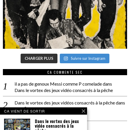
CHARGER PLUS
Suivre sur Instagram
CA COMMENTE SEC
il a pas de genoux Messi comme P comelade
dans
Dans le vortex des jeux vidéo consacrés à la pêche
Dans le vortex des jeux vidéos consacrés à la pêche
dans
PACÔME THIELLEMENT
CA VIENT DE SORTIR
La séance d’Hip Gnose
Dans le vortex des jeux
vidéo consacrés à la
La Patrie
dans