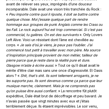
avant de relever ses yeux, imprégnés d’une douceur
incomparable. Dale avait une vision très tranchée du Rock :
«
Peu importe contre quoi il riposte, il doit se battre contre
quelque chose. Moi j’essaie quelque part de rendre
hommage aux groupes de punk Anglais comme les Crass ou
les Fall. Le rock aujourd’hui est trop commercial. Si c’est pas
commercial, tu galères. On est des survivants
». Only Lovers
Left Alive. Voici un résistant dont l’âme est chevillée au
corps. «
Je sais d’où je viens, je peux pas l’oublier. J’ai
commencé tout petit à travailler avec mon père. Ma source
d’inspiration principale provient de mon métier, tailleur de
pierre parce que je reste dans la réalité pure et dure.
Glasgow m’aide à écrire aussi.
» Tout ce qu’il disait avait le
mérite d’être clair mais sans une once d’agressivité. Et Oasis
alors ? «
Shit, that’s shit. Ils sont tellement arrogants, je ne
les supporte pas. Ils sont devenus comme ça parce que leur
musique marche, clairement. Mais je ne comprends pas
qu’on puisse être aussi confiant.
» La rencontre fût plutôt
expéditive, Dale était brut de décoffrage et peu bavard. Je
n’avais passée que vingt minutes avec eux et j’étais
terriblement déçue. Ils étaient imprévisibles. Le soir venu,