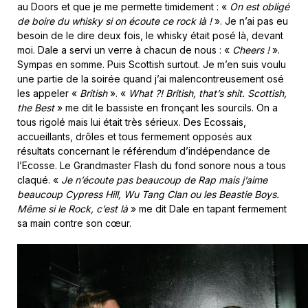
au Doors et que je me permette timidement : «
On est obligé
de boire du whisky si on écoute ce rock là !
». Je n’ai pas eu
besoin de le dire deux fois, le whisky était posé là, devant
moi. Dale a servi un verre à chacun de nous : «
Cheers !
».
Sympas en somme. Puis Scottish surtout. Je m’en suis voulu
une partie de la soirée quand j’ai malencontreusement osé
les appeler «
British
». «
What ?! British, that’s shit. Scottish,
the Best
» me dit le bassiste en fronçant les sourcils. On a
tous rigolé mais lui était très sérieux. Des Ecossais,
accueillants, drôles et tous fermement opposés aux
résultats concernant le référendum d’indépendance de
l’Ecosse. Le Grandmaster Flash du fond sonore nous a tous
claqué. «
Je n’écoute pas beaucoup de Rap mais j’aime
beaucoup Cypress Hill, Wu Tang Clan ou les Beastie Boys.
Même si le Rock, c’est là
» me dit Dale en tapant fermement
sa main contre son cœur.