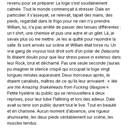
revenu pour se préparer. La loge s’est soudainement
calmée. Tout le monde commençait à stresser. Dale en
particulier. Il s’asseyait, se relevait, tapait des mains, des
pieds, regardait dans le frigo pour ne rien n’y prendre.
William, lui, n’a pas arrêté de passer des tenues différentes :
un t-shirt, une chemise et puis une autre et un gilet. Là, je
savais plus où me mettre. Je les ai quitté pour rejoindre la
salle. Ils sont arrivés sur scène et William était torse nu. Un
vrai gang de voyous tout droit sorti d’un polar de
Delacorta
.
Ils étaient doués pour que leur stress passe in extenso dans
leur Rock, brut et décharné. Pas une seule seconde j’aurais
pu imaginer le silence crispé qui occupait la loge vingt
longues minutes auparavant. Deux morceaux après, ils
étaient canalisés, maîtres de ce qu’ils leur arrivaient : «
We
are the Amazing Snakeheads from Fucking Glasgow
».
Petite hystérie du public qui se renouvellera à deux
reprises, pour leur tube Flatlining et lors des adieux. Dale
avait su tenir son public durant tout le live. Tout en beauté
et en charisme. Aucun moment d’absence, une rigueur
ahurissante, les deux pieds véritablement sur scène, les
muscles tendus.