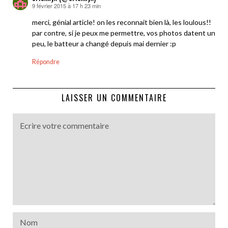
9 février 2015 à 17 h 23 min
dit :
merci, génial article! on les reconnait bien là, les loulous!!
par contre, si je peux me permettre, vos photos datent un
peu, le batteur a changé depuis mai dernier :p
Répondre
LAISSER UN COMMENTAIRE