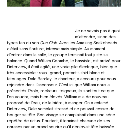
Je ne savais pas à quoi
m’attendre, sinon des
types fan du son
Gun Club
. Avec les Amazing Snakeheads
c’était sans fioriture, intense mais simple. Au moment
d’entrer dans la salle, le groupe terminait tout juste sa
balance. Quand William Coombe, le bassiste, est arrivé pour
l’interview, il était agité, une vraie pile électrique, bien que
très accessible : roux, grand, portant t-shirt blanc et
tatouages. Dale Barclay, le chanteur, a accouru pour nous
rejoindre dans l’ascenseur. C’est ici que William nous a
présentés. Prolo, rockeurs, teigneux, ils sont tout ce que
l’on voudra, mais bien élevés. William m’a de nouveau
proposé de l’eau, de la bière, à manger. On a entamé
l’interview, Dale semblait stressé et ne pouvait cesser de
bouger sa tête. Son visage se complaisait dans une série
répétée de rictus. Pourtant, il terminait chacune de ses
phrases par un grand sourire qu’il déployait tête baissée