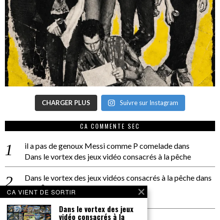
CHARGER PLUS
Suivre sur Instagram
CA COMMENTE SEC
il a pas de genoux Messi comme P comelade
dans
Dans le vortex des jeux vidéo consacrés à la pêche
Dans le vortex des jeux vidéos consacrés à la pêche
dans
PACÔME THIELLEMENT
CA VIENT DE SORTIR
La séance d’Hip Gnose
Dans le vortex des jeux
vidéo consacrés à la
La Patrie
dans