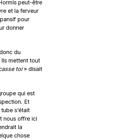
 Hormis peut-être
re et la ferveur
xpansif pour
our donner
t donc du
Ils mettent tout
casse toi
» disait
groupe qui est
ospection. Et
 tube s’était
 nous offre ici
ndrait la
uelque chose