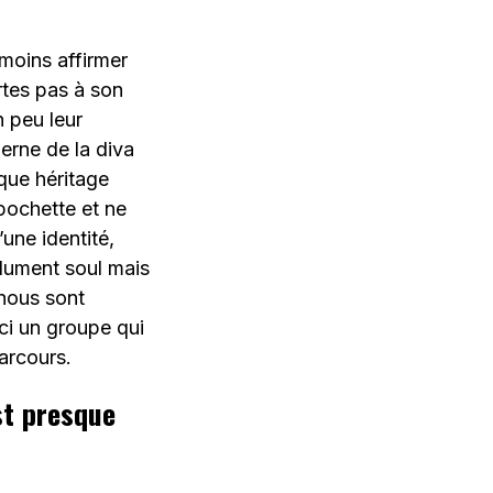
moins affirmer
rtes pas à son
n peu leur
erne de la diva
que héritage
 pochette et ne
une identité,
olument soul mais
nous sont
ci un groupe qui
parcours.
st presque