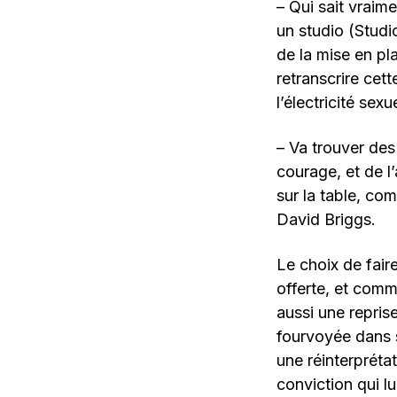
– Qui sait vraim
un studio (Studio
de la mise en pl
retranscrire cet
l’électricité sex
– Va trouver des 
courage, et de l
sur la table, com
David Briggs.
Le choix de fair
offerte, et comme
aussi une repris
fourvoyée dans s
une réinterprétat
conviction qui l