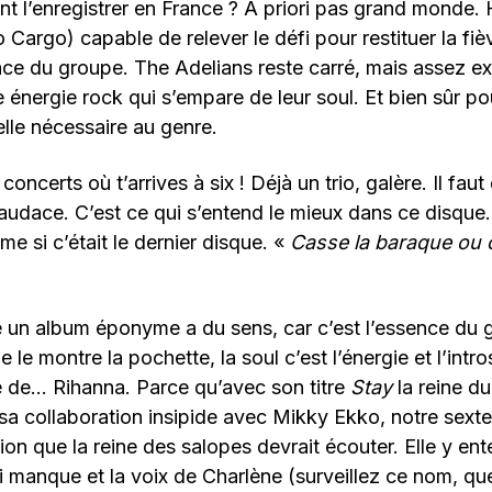
ent l’enregistrer en France ? A priori pas grand monde.
 Cargo) capable de relever le défi pour restituer la fièv
ace du groupe. The Adelians reste carré, mais assez e
te énergie rock qui s’empare de leur soul. Et bien sûr p
uelle nécessaire au genre.
concerts où t’arrives à six ! Déjà un trio, galère. Il fau
’audace. C’est ce qui s’entend le mieux dans ce disque. 
me si c’était le dernier disque. «
Casse la baraque ou 
e un album éponyme a du sens, car c’est l’essence du 
 le montre la pochette, la soul c’est l’énergie et l’intr
e de… Rihanna. Parce qu’avec son titre
Stay
la reine du
a collaboration insipide avec Mikky Ekko, notre sextet
ion que la reine des salopes devrait écouter. Elle y ente
ui manque et la voix de Charlène (surveillez ce nom, q