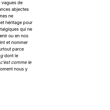
s vagues de
ances abjectes
êmes ne
cet héritage pour
talgiques qui ne
enir ou en nos
oint et nommer
urtout parce
ng
dont le
 c’est comme le
 moment nous y