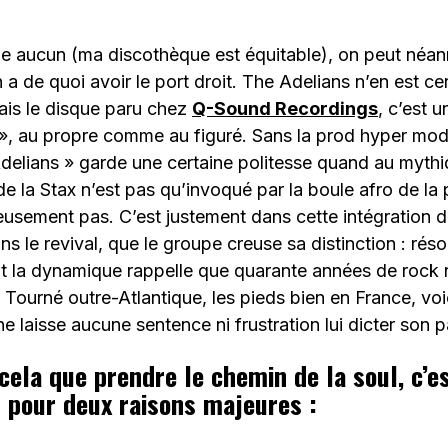
e aucun (ma discothèque est équitable), on peut néan
 a de quoi avoir le port droit. The Adelians n’en est ce
ais le disque paru chez
Q-Sound Recordings
, c’est u
 », au propre comme au figuré. Sans la prod hyper mod
delians » garde une certaine politesse quand au mythi
de la Stax n’est pas qu’invoqué par la boule afro de la
usement pas. C’est justement dans cette intégration d’
s le revival, que le groupe creuse sa distinction : rés
t la dynamique rappelle que quarante années de rock 
Tourné outre-Atlantique, les pieds bien en France, voi
 ne laisse aucune sentence ni frustration lui dicter son 
cela que prendre le chemin de la soul, c’e
Et pour deux raisons majeures :