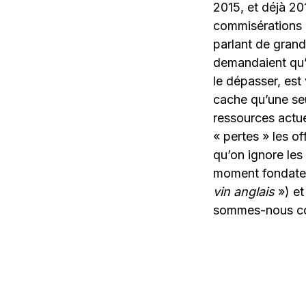
2015, et déjà 20
commisérations 
parlant de gran
demandaient qu’à
le dépasser, est
cache qu’une seu
ressources actue
« pertes » les o
qu’on ignore les
moment fondateu
vin anglais
») et
sommes-nous con