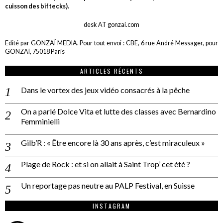
cuisson des biftecks).
desk AT gonzai.com
Edité par GONZAÏ MEDIA. Pour tout envoi : CBE, 6 rue André Messager, pour
GONZAÏ, 75018 Paris
ARTICLES RÉCENTS
Dans le vortex des jeux vidéo consacrés à la pêche
On a parlé Dolce Vita et lutte des classes avec Bernardino
Femminielli
Gilb’R : « Être encore là 30 ans après, c’est miraculeux »
Plage de Rock : et si on allait à Saint Trop’ cet été ?
Un reportage pas neutre au PALP Festival, en Suisse
INSTAGRAM