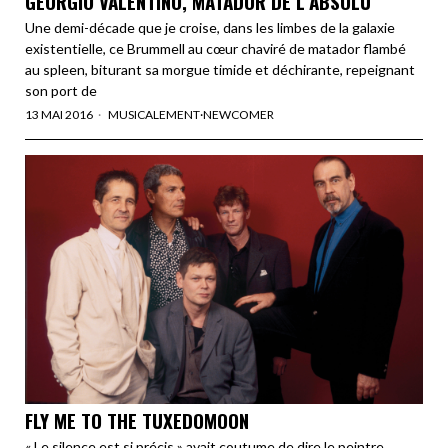
GEORGIO VALENTINO, MATADOR DE L’ABSOLU
Une demi-décade que je croise, dans les limbes de la galaxie
existentielle, ce Brummell au cœur chaviré de matador flambé
au spleen, biturant sa morgue timide et déchirante, repeignant
son port de
13 MAI 2016
MUSICALEMENT
·
NEWCOMER
FLY ME TO THE TUXEDOMOON
« Le silence est si précis » avait coutume de dire le peintre