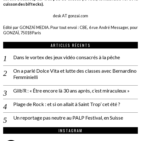
cuisson des biftecks).
desk AT gonzai.com
Edité par GONZAÏ MEDIA. Pour tout envoi : CBE, 6 rue André Messager, pour
GONZAÏ, 75018 Paris
ARTICLES RÉCENTS
Dans le vortex des jeux vidéo consacrés à la pêche
On a parlé Dolce Vita et lutte des classes avec Bernardino
Femminielli
Gilb’R : « Être encore là 30 ans après, c’est miraculeux »
Plage de Rock : et si on allait à Saint Trop’ cet été ?
Un reportage pas neutre au PALP Festival, en Suisse
INSTAGRAM