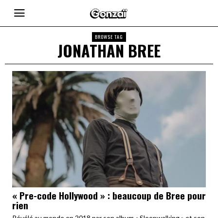
BROWSE TAG
JONATHAN BREE
« Pre-code Hollywood » : beaucoup de Bree pour
rien
Révélé au monde en 2018 par son album « Sleepwalking » et son