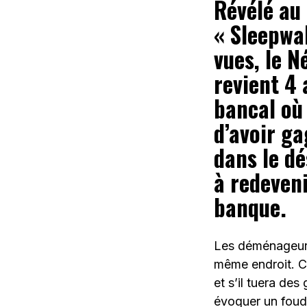
Révélé au
« Sleepwal
vues, le 
revient 4
bancal où
d’avoir g
dans le dé
à redeveni
banque.
Les déménageurs
même endroit. C
et s’il tuera de
évoquer un foudr