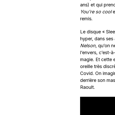
ans) et qui prend
You’re so cool
e
remis.
Le disque « Slee
hyper, dans ses
Nelson
, qu’on n
l’envers, c’est-à
magie. Et cette e
oreille très disc
Covid. On imagi
derrière son ma
Raoult.