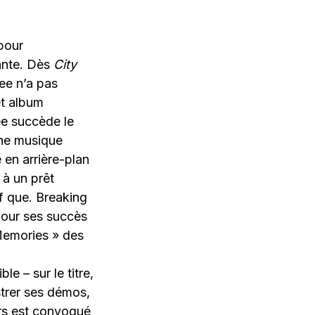
pour
sante. Dès
City
ree n’a pas
et album
ée succède le
une musique
e en arrière-plan
 à un prêt
uf que. Breaking
pour ses succès
Memories » des
e – sur le titre,
strer ses démos,
ers est convoqué