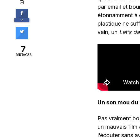
par email et bou
étonnamment à 
7
plastique ne suff
vain, un
Let’s d
7
PARTAGES
Un son mou du
Pas vraiment bo
un mauvais film 
l’écouter sans av