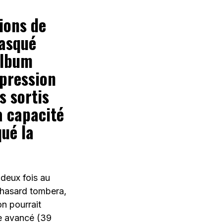
lions de
masqué
album
mpression
s sortis
a capacité
qué la
deux fois au
 hasard tombera,
on pourrait
ge avancé (39