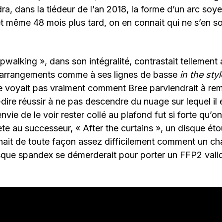
ra, dans la tiédeur de l’an 2018, la forme d’un arc soye
t même 48 mois plus tard, on en connait qui ne s’en so
pwalking », dans son intégralité, contrastait tellement
 arrangements comme à ses lignes de basse
in the sty
e voyait pas vraiment comment Bree parviendrait à rem
-dire réussir à ne pas descendre du nuage sur lequel il 
nvie de le voir rester collé au plafond fut si forte qu’o
rète au successeur, « After the curtains », un disque éto
nait de toute façon assez difficilement comment un ch
sque spandex se démerderait pour porter un FFP2 valid