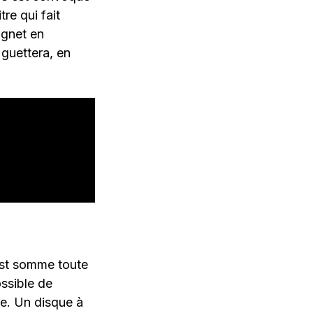
re qui fait
oignet en
 guettera, en
est somme toute
ossible de
re. Un disque à