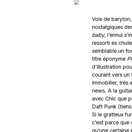
Voix de baryton,
nostalgiques des
baby
, l’ennui s
ressorti es chut
semblable un foo
titre éponyme
P
d’illustration po
courant vers un f
immobilier, très
news. A la guita
avec Chic que p
Daft Punk (tiens 
Si le gratteux fu
c’est parce que 
qu’une certaine 