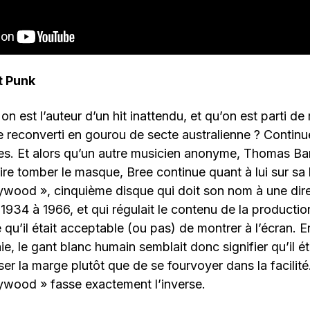
t Punk
n est l’auteur d’un hit inattendu, et qu’on est parti de 
 reconverti en gourou de secte australienne ? Continue
es. Et alors qu’un autre musicien anonyme, Thomas Ban
re tomber le masque, Bree continue quant à lui sur sa
ywood », cinquième disque qui doit son nom à une dir
934 à 1966, et qui régulait le contenu de la productio
qu’il était acceptable (ou pas) de montrer à l’écran. En
aie, le gant blanc humain semblait donc signifier qu’il é
ser la marge plutôt que de se fourvoyer dans la facil
ywood » fasse exactement l’inverse.