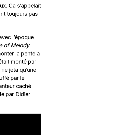
ux. Ca s’appelait
nt toujours pas
 avec l’époque
le of Melody
onter la pente à
était monté par
n ne jeta qu’une
uffé par le
anteur caché
é par Didier