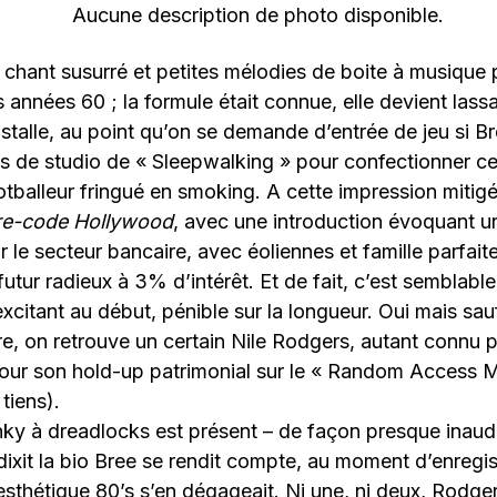
 chant susurré et petites mélodies de boite à musique 
 années 60 ; la formule était connue, elle devient las
’installe, au point qu’on se demande d’entrée de jeu si B
es de studio de « Sleepwalking » pour confectionner c
tballeur fringué en smoking. A cette impression mitig
re-code Hollywood
, avec une introduction évoquant 
ur le secteur bancaire, avec éoliennes et famille parfait
utur radieux à 3% d’intérêt. Et de fait, c’est semblable
 excitant au début, pénible sur la longueur. Oui mais sa
re, on retrouve un certain Nile Rodgers, autant connu 
our son hold-up patrimonial sur le « Random Access 
tiens).
nky à dreadlocks est présent – de façon presque inaudibl
dixit la bio Bree se rendit compte, au moment d’enregi
esthétique 80’s s’en dégageait. Ni une, ni deux, Rodg