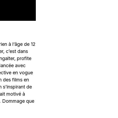
rien à l’âge de 12
r, c’est dans
galter, profite
 lancée avec
ective en vogue
n des films en
 s’inspirant de
tait motivé à
ité. Dommage que