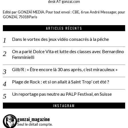
desk AT gonzai.com
Edité par GONZAÏ MEDIA. Pour tout envoi : CBE, 6 rue André Messager, pour
GONZAÏ, 75018 Paris
ARTICLES RÉCENTS
Dans le vortex des jeux vidéo consacrés à la pêche
On a parlé Dolce Vita et lutte des classes avec Bernardino
Femminielli
Gilb’R : « Être encore là 30 ans après, c’est miraculeux »
Plage de Rock : et si on allait à Saint Trop’ cet été ?
Un reportage pas neutre au PALP Festival, en Suisse
INSTAGRAM
gonzai_magazine
Seul le détail compte.