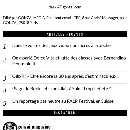
desk AT gonzai.com
Edité par GONZAÏ MEDIA. Pour tout envoi : CBE, 6 rue André Messager, pour
GONZAÏ, 75018 Paris
ARTICLES RÉCENTS
Dans le vortex des jeux vidéo consacrés à la pêche
On a parlé Dolce Vita et lutte des classes avec Bernardino
Femminielli
Gilb’R : « Être encore là 30 ans après, c’est miraculeux »
Plage de Rock : et si on allait à Saint Trop’ cet été ?
Un reportage pas neutre au PALP Festival, en Suisse
INSTAGRAM
gonzai_magazine