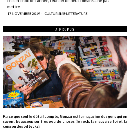
chic et choc de l’année, réunion de deux romans à ne pas
mettre
17 NOVEMBRE 2019
CULTURISME
·
LITTERATURE
A PROPOS
Parce que seul le détail compte, Gonzaï est le magazine des gens qui en
savent beaucoup sur très peu de choses (le rock, la mauvaise foi et la
cuisson des biftecks).