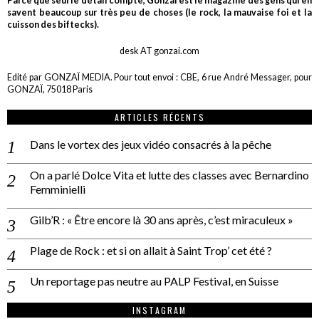
Parce que seul le détail compte, Gonzaï est le magazine des gens qui en
savent beaucoup sur très peu de choses (le rock, la mauvaise foi et la
cuisson des biftecks).
desk AT gonzai.com
Edité par GONZAÏ MEDIA. Pour tout envoi : CBE, 6 rue André Messager, pour
GONZAÏ, 75018 Paris
ARTICLES RÉCENTS
Dans le vortex des jeux vidéo consacrés à la pêche
On a parlé Dolce Vita et lutte des classes avec Bernardino
Femminielli
Gilb’R : « Être encore là 30 ans après, c’est miraculeux »
Plage de Rock : et si on allait à Saint Trop’ cet été ?
Un reportage pas neutre au PALP Festival, en Suisse
INSTAGRAM