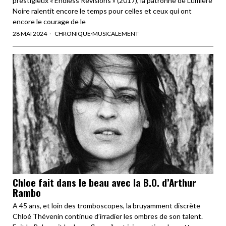
prestigieux « Endless Revisions » (2017), la patronne de Lumière
Noire ralentit encore le temps pour celles et ceux qui ont
encore le courage de le
28 MAI 2024
CHRONIQUE
·
MUSICALEMENT
Chloe fait dans le beau avec la B.O. d’Arthur
Rambo
A 45 ans, et loin des tromboscopes, la bruyamment discrète
Chloé Thévenin continue d’irradier les ombres de son talent.