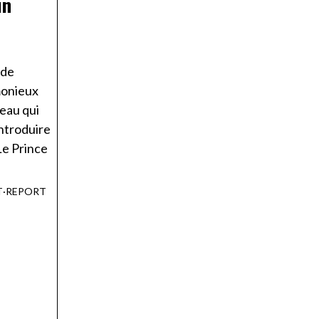
un
ode
monieux
peau qui
ntroduire
Le Prince
T
·
REPORT