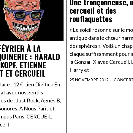
Une tronçonneuse, 
cercueil et des
rouflaquettes
« Le soleil résonne sur le m
antique dans le chœur har
des sphères ». Voilà un cha
FÉVRIER À LA
claque suffisamment pour i
UINERIE : HARALD
la Gonzaï IX avec Cercueil, 
KOPF, ETIENNE
Harry et
T ET CERCUEIL
25 NOVEMBRE 2012
CONCER
place : 12 € Lien Digitick En
at avec nos gentils
es de : Just Rock, Agnès B,
Sonores, A Nous Paris et
mpus Paris. CERCUEIL
ncert