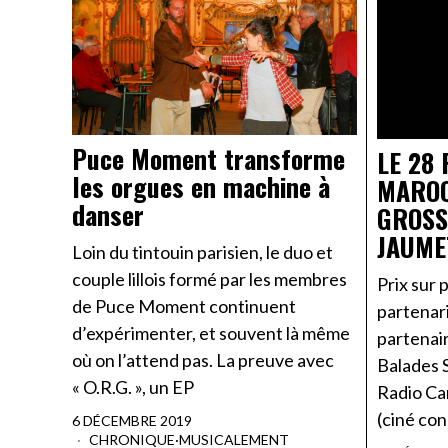
Puce Moment transforme
LE 28 
les orgues en machine à
MAROQ
danser
GROSS
JAUME
Loin du tintouin parisien, le duo et
couple lillois formé par les membres
Prix sur 
de Puce Moment continuent
partenari
d’expérimenter, et souvent là même
partenair
où on l’attend pas. La preuve avec
Balades 
« O.R.G. », un EP
Radio Ca
(ciné co
6 DÉCEMBRE 2019
CHRONIQUE
·
MUSICALEMENT