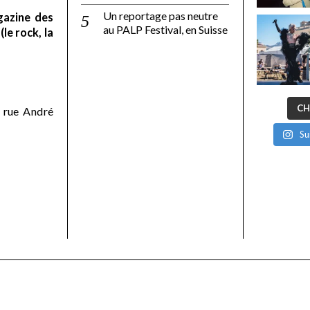
Un reportage pas neutre
gazine des
au PALP Festival, en Suisse
le rock, la
CH
 rue André
Su