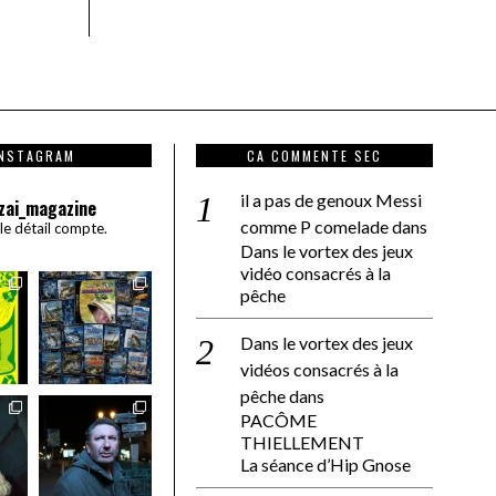
INSTAGRAM
CA COMMENTE SEC
il a pas de genoux Messi
zai_magazine
comme P comelade
dans
 le détail compte.
Dans le vortex des jeux
vidéo consacrés à la
pêche
Dans le vortex des jeux
vidéos consacrés à la
pêche
dans
PACÔME
THIELLEMENT
La séance d’Hip Gnose