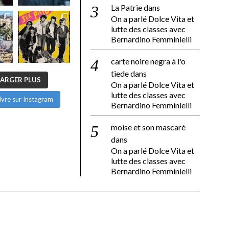
La Patrie
dans
On a parlé Dolce Vita et
lutte des classes avec
Bernardino Femminielli
carte noire negra à l'o
tiede
dans
ARGER PLUS
On a parlé Dolce Vita et
lutte des classes avec
ivre sur Instagram
Bernardino Femminielli
moise et son mascaré
dans
On a parlé Dolce Vita et
lutte des classes avec
Bernardino Femminielli