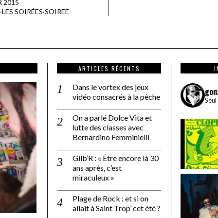
R 2015
·
LES SOIRÉES
·
SOIREE
ARTICLES RÉCENTS
Dans le vortex des jeux
gon
vidéo consacrés à la pêche
Seul
On a parlé Dolce Vita et
lutte des classes avec
Bernardino Femminielli
Gilb’R : « Être encore là 30
ans après, c’est
miraculeux »
Plage de Rock : et si on
allait à Saint Trop’ cet été ?