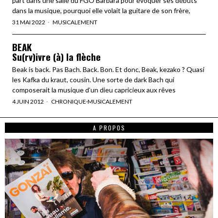
part dans une salle du FGO Barbara pour évoquer ses débuts
dans la musique, pourquoi elle volait la guitare de son frère,
31 MAI 2022
MUSICALEMENT
BEAK
Su(rv)ivre (à) la flèche
Beak is back. Pas Bach. Back. Bon. Et donc, Beak, kezako ? Quasi
les Kafka du kraut, cousin. Une sorte de dark Bach qui
composerait la musique d’un dieu capricieux aux rêves
4 JUIN 2012
CHRONIQUE
·
MUSICALEMENT
A PROPOS