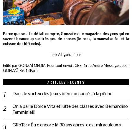
Parce que seul le détail compte, Gonzaï est le magazine des gens qui en
savent beaucoup sur très peu de choses (le rock, la mauvaise foi et la
cuisson des biftecks).
desk AT gonzai.com
Edité par GONZAÏ MEDIA. Pour tout envoi : CBE, 6 rue André Messager, pour
GONZAÏ, 75018 Paris
ARTICLES RÉCENTS
Dans le vortex des jeux vidéo consacrés à la pêche
On a parlé Dolce Vita et lutte des classes avec Bernardino
Femminielli
Gilb’R : « Être encore là 30 ans après, c’est miraculeux »