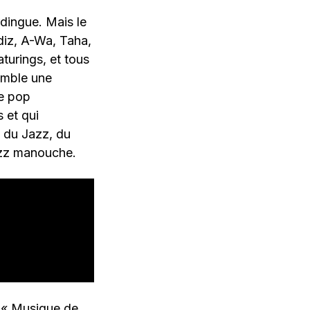
rdingue. Mais le
diz, A-Wa, Taha,
turings, et tous
emble une
de pop
 et qui
n du Jazz, du
azz manouche.
, « Musique de