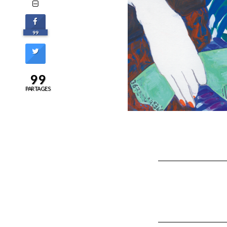
99
99
PARTAGES