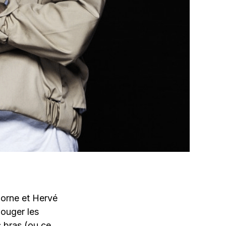
Borne et Hervé
bouger les
s bras (ou ce