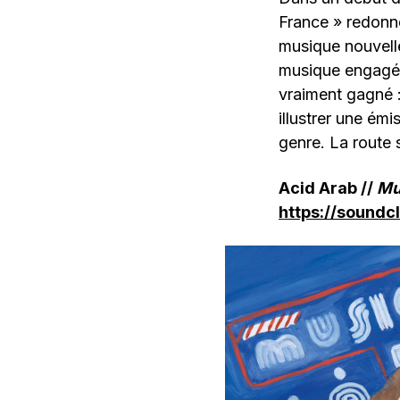
France » redonne
musique nouvelle 
musique engagée
vraiment gagné : 
illustrer une émi
genre. La route
Acid Arab //
Mu
https://soundc