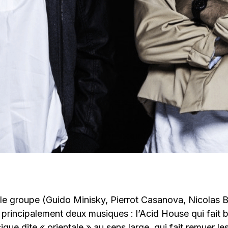
 le groupe (Guido Minisky, Pierrot Casanova, Nicolas 
 principalement deux musiques : l’Acid House qui fait 
que dite « orientale » au sens large, qui fait remuer le