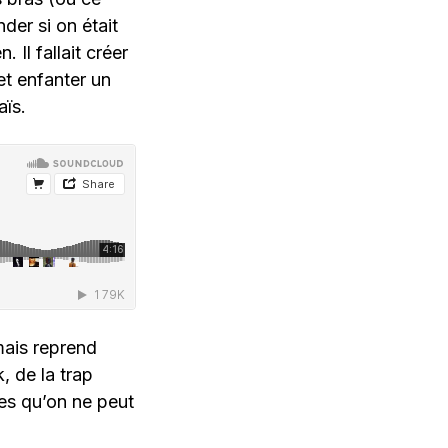
der si on était
 Il fallait créer
et enfanter un
aïs.
mais reprend
, de la trap
les qu’on ne peut