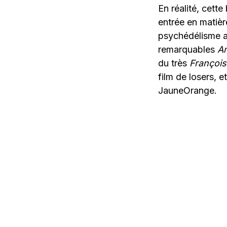
En réalité, cett
entrée en matièr
psychédélisme am
remarquables
A
du très
Françoi
film de losers, e
JauneOrange.