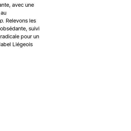
nante, avec une
 au
op
. Relevons les
obsédante, suivi
 radicale pour un
/label Liégeois