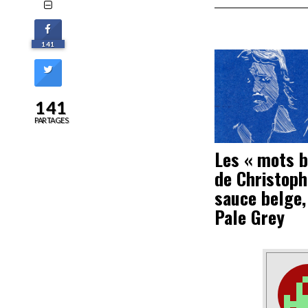
141
141
PARTAGES
Les « mots b
de Christoph
sauce belge,
Pale Grey