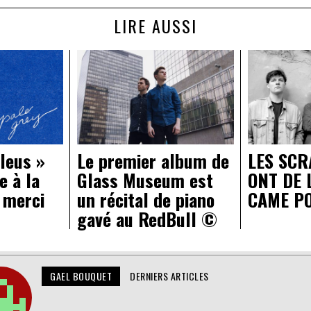
LIRE AUSSI
leus »
Le premier album de
LES SCR
e à la
Glass Museum est
ONT DE 
 merci
un récital de piano
CAME PO
gavé au RedBull ©
GAEL BOUQUET
DERNIERS ARTICLES