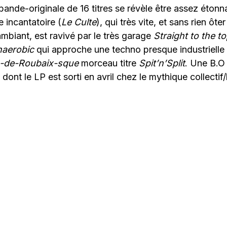
e bande-originale de 16 titres se révèle être assez éton
e incantatoire (
Le Culte
), qui très vite, et sans rien ôter
biant, est ravivé par le très garage
Straight to the t
naerobic
qui approche une techno presque industrielle 
s-de-Roubaix-sque
morceau titre
Spit’n’Split
. Une B.O
t dont le LP est sorti en avril chez le mythique collectif