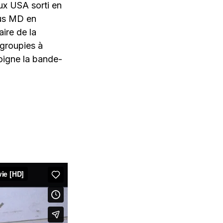
aux USA sorti en
ous MD en
ire de la
 groupies à
moigne la bande-