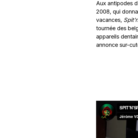
Aux antipodes 
2008, qui donnai
vacances,
Spit’n
tournée des belg
appareils dentai
annonce sur-cuté