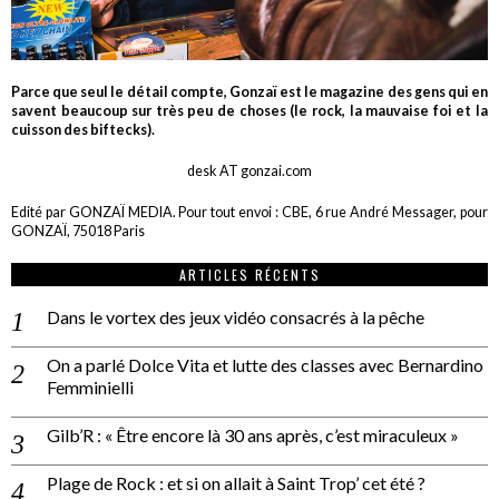
Parce que seul le détail compte, Gonzaï est le magazine des gens qui en
savent beaucoup sur très peu de choses (le rock, la mauvaise foi et la
cuisson des biftecks).
desk AT gonzai.com
Edité par GONZAÏ MEDIA. Pour tout envoi : CBE, 6 rue André Messager, pour
GONZAÏ, 75018 Paris
ARTICLES RÉCENTS
Dans le vortex des jeux vidéo consacrés à la pêche
On a parlé Dolce Vita et lutte des classes avec Bernardino
Femminielli
Gilb’R : « Être encore là 30 ans après, c’est miraculeux »
Plage de Rock : et si on allait à Saint Trop’ cet été ?