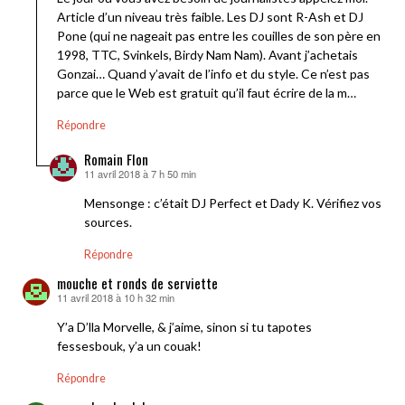
Article d’un niveau très faible. Les DJ sont R-Ash et DJ
Pone (qui ne nageait pas entre les couilles de son père en
1998, TTC, Svinkels, Birdy Nam Nam). Avant j’achetais
Gonzai… Quand y’avait de l’info et du style. Ce n’est pas
parce que le Web est gratuit qu’il faut écrire de la m…
Répondre
Romain Flon
11 avril 2018 à 7 h 50 min
dit :
Mensonge : c’était DJ Perfect et Dady K. Vérifiez vos
sources.
Répondre
mouche et ronds de serviette
11 avril 2018 à 10 h 32 min
dit :
Y’a D’lla Morvelle, & j’aime, sinon si tu tapotes
fessesbouk, y’a un couak!
Répondre