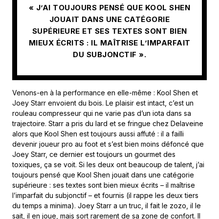
« J’AI TOUJOURS PENSÉ QUE KOOL SHEN
JOUAIT DANS UNE CATÉGORIE
SUPÉRIEURE ET SES TEXTES SONT BIEN
MIEUX ÉCRITS : IL MAÎTRISE L’IMPARFAIT
DU SUBJONCTIF ».
Venons-en à la performance en elle-même : Kool Shen et
Joey Starr envoient du bois. Le plaisir est intact, c’est un
rouleau compresseur qui ne varie pas d’un iota dans sa
trajectoire. Starr a pris du lard et se fringue chez Delaveine
alors que Kool Shen est toujours aussi affuté : il a failli
devenir joueur pro au foot et s’est bien moins défoncé que
Joey Starr, ce dernier est toujours un gourmet des
toxiques, ça se voit. Si les deux ont beaucoup de talent, j’ai
toujours pensé que Kool Shen jouait dans une catégorie
supérieure : ses textes sont bien mieux écrits – il maîtrise
l’imparfait du subjonctif – et fournis (il rappe les deux tiers
du temps a minima). Joey Starr a un truc, il fait le zozo, il le
sait, il en joue, mais sort rarement de sa zone de confort. Il