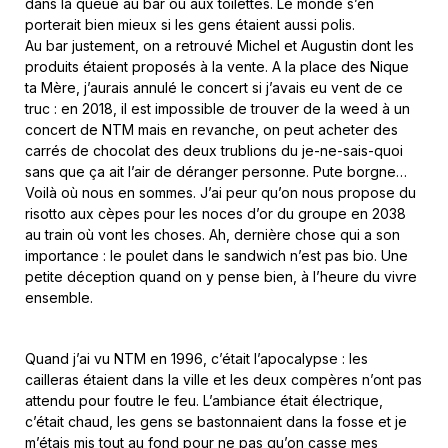
dans la queue au bar ou aux toilettes. Le monde s’en
porterait bien mieux si les gens étaient aussi polis.
Au bar justement, on a retrouvé Michel et Augustin dont les
produits étaient proposés à la vente. A la place des Nique
ta Mère, j’aurais annulé le concert si j’avais eu vent de ce
truc : en 2018, il est impossible de trouver de la weed à un
concert de NTM mais en revanche, on peut acheter des
carrés de chocolat des deux trublions du je-ne-sais-quoi
sans que ça ait l’air de déranger personne. Pute borgne…
Voilà où nous en sommes. J’ai peur qu’on nous propose du
risotto aux cèpes pour les noces d’or du groupe en 2038
au train où vont les choses. Ah, dernière chose qui a son
importance : le poulet dans le sandwich n’est pas bio. Une
petite déception quand on y pense bien, à l’heure du vivre
ensemble.
Quand j’ai vu NTM en 1996, c’était l’apocalypse : les
cailleras étaient dans la ville et les deux compères n’ont pas
attendu pour foutre le feu. L’ambiance était électrique,
c’était chaud, les gens se bastonnaient dans la fosse et je
m’étais mis tout au fond pour ne pas qu’on casse mes