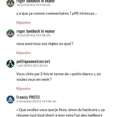
roger bambuck le voyeur
16 avril 2018 à 15 h 09 min
dit :
y a que ça comme commentaires ? pfff, tristesse…
Répondre
roger bambuck le voyeur
16 avril 2018 à 15 h 36 min
dit :
vous avez tous vos règles ou quoi ?
Répondre
politiquementcorrect
1 juin 2018 à 22 h 22 min
dit :
Vous cités par 2 fois le terme de « petits blancs », où
voulez vous en venir ?
Répondre
Francis PROTO
2 novembre 2018 à 14 h 36 min
dit :
« Que vouliez-vous que je fisse, sinon du hardcore », ça
résume tout kool shen! a mon sens l’un des meilleurs