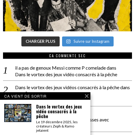
CHARGER PLUS
Suivre sur Instagram
CA COMMENTE SEC
il a pas de genoux Messi comme P comelade
dans
Dans le vortex des jeux vidéo consacrés à la pêche
Dans le vortex des jeux vidéos consacrés à la pêche
dans
PACÔME THIELLEMENT
CA VIENT DE SORTIR
La séance d’Hip Gnose
Dans le vortex des jeux
vidéo consacrés à la
La Patrie
dans
pêche
On a parlé Dolce Vita et lutte des classes avec
Le 19 décembre 2025, les
Bernardino Femminielli
créateurs Zeph & Ramo
jetaient