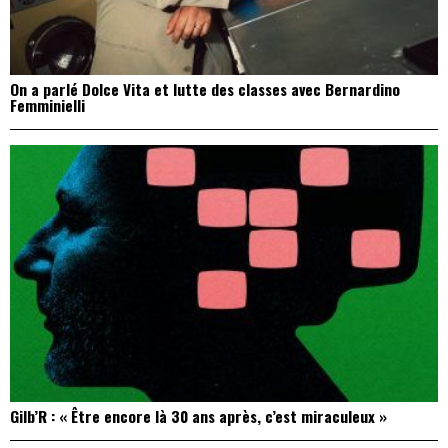
On a parlé Dolce Vita et lutte des classes avec Bernardino
Femminielli
Gilb’R : « Être encore là 30 ans après, c’est miraculeux »