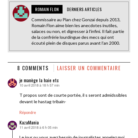
ROMAIN FLON
DERNIERS ARTICLES
Commissaire au Plan chez Gonzaï depuis 2013,
Romain Flon aime bien les anecdotes inutiles,
salaces ou non, et digresser à l'infini. Il fait partie
de la confrérie lourdingue des mecs qui ont
écouté plein de disques parus avant l'an 2000.
8 COMMENTS
LAISSER UN COMMENTAIRE
je manège la haie etc
10 avril 2018 à 18 h 57 min
dit :
T propos sont de courte portée, il s seront admidssibles
devant le hastag tribain-
Répondre
KazaMania
11 avril 2018 à 6 h 05 min
dit :
Le jour ou vous avez besoin de journalistes appelez moi.