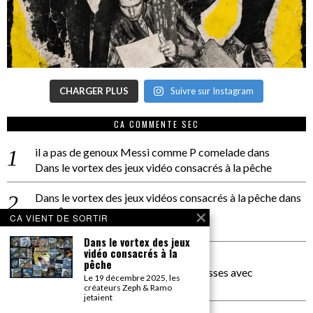
CHARGER PLUS
Suivre sur Instagram
CA COMMENTE SEC
il a pas de genoux Messi comme P comelade
dans
Dans le vortex des jeux vidéo consacrés à la pêche
Dans le vortex des jeux vidéos consacrés à la pêche
dans
PACÔME THIELLEMENT
CA VIENT DE SORTIR
La séance d’Hip Gnose
Dans le vortex des jeux
vidéo consacrés à la
La Patrie
dans
pêche
On a parlé Dolce Vita et lutte des classes avec
Le 19 décembre 2025, les
Bernardino Femminielli
créateurs Zeph & Ramo
jetaient