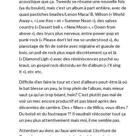
acoustique que ça. Tweedy se résume une nouvelle fois
(ya du boulot), mais c’est un album à part entière, avec de
quasi pastiches beatles/Lenon Maca/ B. Wilson (« World
Away », « Low Key » et « Summer Noon »), des valses
country (« Desert bell », « New Moon », « Down from
above »), des trucs plus nerveux, entre power-pop et
punk-rock (« Please don’t let me so understood »), du
pianotage de fin de soirée avec migraine et gueule de
bois, un poil de rock plus expé discrètement ça et là
(« Diamond Ligh ») avec des réminiscences psyché ou
kraut, un gospel rock distordu en fin d’album (« I’ll sing
it »), etc etc.
Difficile d’en faire le tour et c’est d’ailleurs peut-être là où
le bat blesse un peu, le trop plein de l’album, mais mieux
vaut ça qu’un trop béant, hein? C’est plutôt pas mal de
voir un mec encore productif et pas blasé après des
décennies de carrière. Des « fillers » de Wilco, vous dîtes ?
Du boisé et du foutraque ?? Il vaudrait réécouter tout ça
un peu plus attentivement mais moi, il me semble pas.
Attention au donc au faux-ami musical. L’écriture de