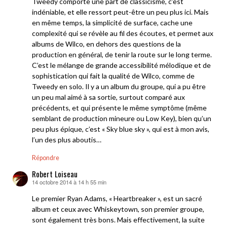
Tweedy comporte une part de classicisme, c’est
indéniable, et elle ressort peut-être un peu plus ici. Mais
en même temps, la simplicité de surface, cache une
complexité qui se révèle au fil des écoutes, et permet aux
albums de Wilco, en dehors des questions de la
production en général, de tenir la route sur le long terme.
C’est le mélange de grande accessibilité mélodique et de
sophistication qui fait la qualité de Wilco, comme de
Tweedy en solo. Il y a un album du groupe, qui a pu être
un peu mal aimé à sa sortie, surtout comparé aux
précédents, et qui présente le même symptôme (même
semblant de production mineure ou Low Key), bien qu’un
peu plus épique, c’est « Sky blue sky », qui est à mon avis,
l’un des plus aboutis…
Répondre
Robert Loiseau
14 octobre 2014 à 14 h 55 min
dit :
Le premier Ryan Adams, « Heartbreaker », est un sacré
album et ceux avec Whiskeytown, son premier groupe,
sont également très bons. Mais effectivement, la suite