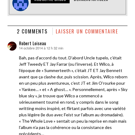
2 COMMENTS
LAISSER UN COMMENTAIRE
Robert Loiseau
14 octobre 2014 à 12 h 32 min
dit :
Bah, pas d’accord du tout. D’abord Uncle tupelo, c’était
Jeff Tweedy ET Jay Farrar (ou l’inverse). Et Wilco, à
l’époque de « Summerteeth », c’était JT ET Jay Bennett
avant que ça clashe dur, puis scission. Après, Wilco reborn
en un peu plus aventureux, c’est JT et Jim O’rourke pour
« Yankee… » et « A ghost… ». Personnellement, après « Sky
blue sky », je trouve que Wilco a commencé a
sérieusement tourné en rond, y compris dans le song
writting moins inspiré, et flirtant parfois avec une variété
plus légère (le duo avec Feist sur l’album au dromadaire).
« The Whole Love » sentait un peu la reprise en main mais
l’album n’a pas la cohérence ou la consistance des
précédents…