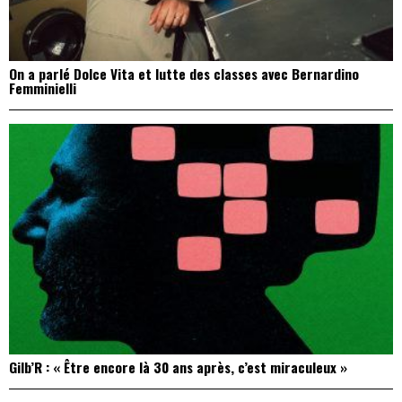
On a parlé Dolce Vita et lutte des classes avec Bernardino
Femminielli
Gilb’R : « Être encore là 30 ans après, c’est miraculeux »