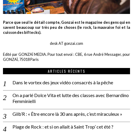
Parce que seul le détail compte, Gonzaï est le magazine des gens qui en
savent beaucoup sur très peu de choses (le rock, la mauvaise foi et la
cuisson des biftecks).
desk AT gonzai.com
Edité par GONZAÏ MEDIA. Pour tout envoi : CBE, 6 rue André Messager, pour
GONZAÏ, 75018 Paris
ARTICLES RÉCENTS
Dans le vortex des jeux vidéo consacrés à la pêche
On a parlé Dolce Vita et lutte des classes avec Bernardino
Femminielli
Gilb’R : « Être encore là 30 ans après, c’est miraculeux »
Plage de Rock : et si on allait à Saint Trop’ cet été ?