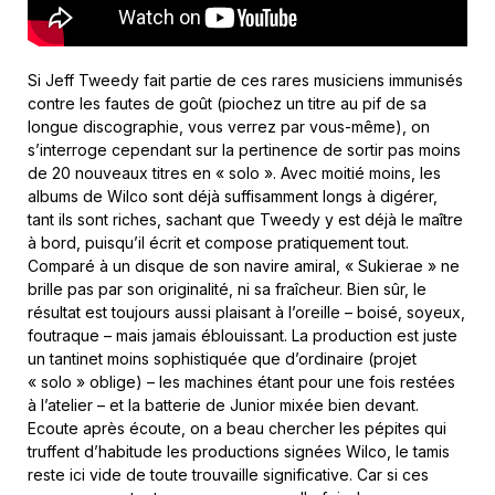
Si Jeff Tweedy fait partie de ces rares musiciens immunisés
contre les fautes de goût (piochez un titre au pif de sa
longue discographie, vous verrez par vous-même), on
s’interroge cependant sur la pertinence de sortir pas moins
de 20 nouveaux titres en « solo ». Avec moitié moins, les
albums de Wilco sont déjà suffisamment longs à digérer,
tant ils sont riches, sachant que Tweedy y est déjà le maître
à bord, puisqu’il écrit et compose pratiquement tout.
Comparé à un disque de son navire amiral, « Sukierae » ne
brille pas par son originalité, ni sa fraîcheur. Bien sûr, le
résultat est toujours aussi plaisant à l’oreille – boisé, soyeux,
foutraque – mais jamais éblouissant. La production est juste
un tantinet moins sophistiquée que d’ordinaire (projet
« solo » oblige) – les machines étant pour une fois restées
à l’atelier – et la batterie de Junior mixée bien devant.
Ecoute après écoute, on a beau chercher les pépites qui
truffent d’habitude les productions signées Wilco, le tamis
reste ici vide de toute trouvaille significative. Car si ces