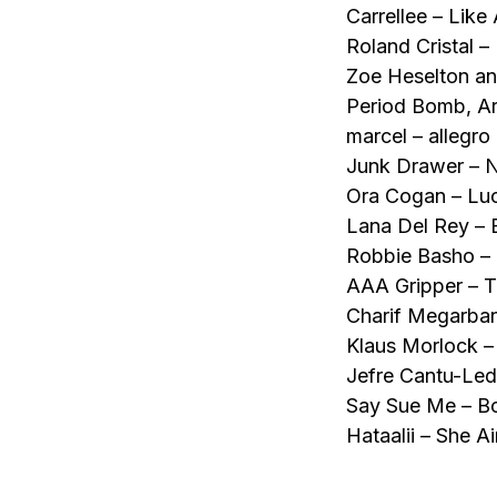
Carrellee – Like
Roland Cristal –
Zoe Heselton and
Period Bomb, Ar
marcel – allegro
Junk Drawer – N
Ora Cogan – Luc
Lana Del Rey – 
Robbie Basho – 
AAA Gripper – 
Charif Megarban
Klaus Morlock 
Jefre Cantu-Led
Say Sue Me – B
Hataalii – She A