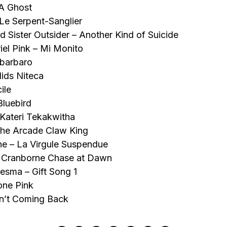
 A Ghost
 Le Serpent-Sanglier
 Sister Outsider – Another Kind of Suicide
iel Pink – Mi Monito
 barbaro
ids Niteca
ile
Bluebird
Kateri Tekakwitha
The Arcade Claw King
e – La Virgule Suspendue
– Cranborne Chase at Dawn
esma – Gift Song 1
one Pink
in’t Coming Back