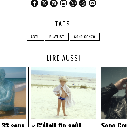
TAGS:
ACTU
PLAYLIST
SONO GONZO
LIRE AUSSI
 33 sons
« C’était fin août,
Sono Gon