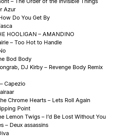
t – The Order of the Invisible Things
r Azur
 How Do You Get By
Tasca
HE HOOLIGAN – AMANDINO
irie – Too Hot to Handle
 No
The Bod Body
mongrab, DJ Kirby – Revenge Body Remix
 – Capezio
airaar
the Chrome Hearts – Lets Roll Again
Tipping Point
he Lemon Twigs – I’d Be Lost Without You
s – Deux assassins
Diva