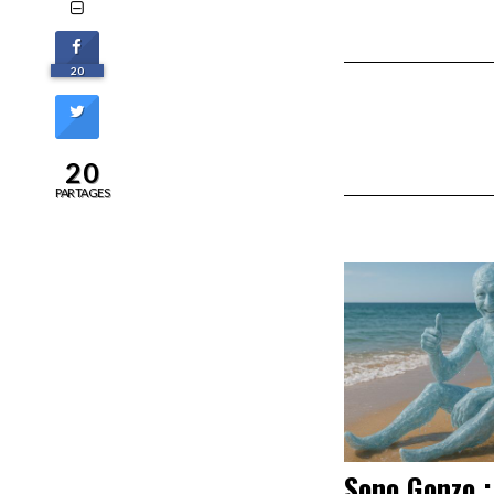
20
20
PARTAGES
Sono Gonzo :