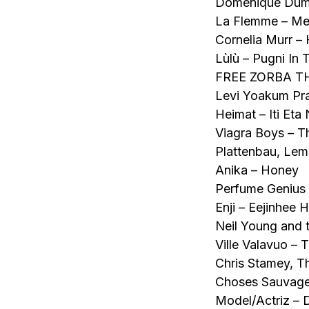
Domenique Dumon
La Flemme – Me
Cornelia Murr –
Lùlù – Pugni In 
FREE ZORBA T
Levi Yoakum Pra
Heimat – Iti Eta
Viagra Boys – 
Plattenbau, Le
Anika – Honey
Perfume Genius
Enji – Eejinhee H
Neil Young and 
Ville Valavuo – 
Chris Stamey, T
Choses Sauvage
Model/Actriz – 