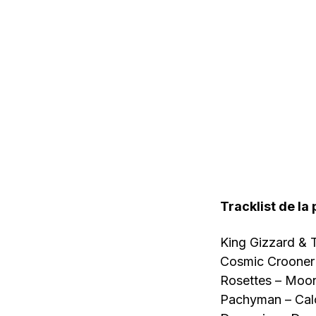
Tracklist de la 
King Gizzard & 
Cosmic Crooner
Rosettes – Moon
Pachyman – Cal