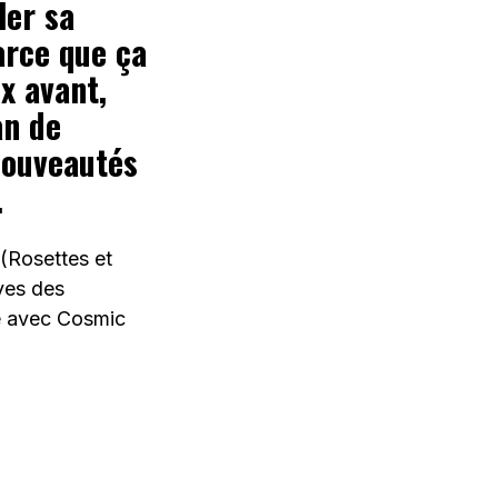
ler sa
arce que ça
ux avant,
an de
nouveautés
.
 (Rosettes et
ives des
e avec Cosmic