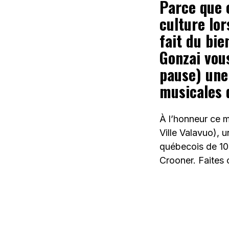
Parce que c
culture lor
fait du bie
Gonzai vou
pause) une
musicales 
À l’honneur ce m
Ville Valavuo), 
québecois de 10
Crooner. Faites 