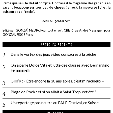
Parce que seul le détail compte, Gonzaï est le magazine des gens qui en
savent beaucoup sur très peu de choses (le rock, la mauvaise foi et la
cuisson des biftecks).
desk AT gonzai.com
Edité par GONZAÏ MEDIA. Pour tout envoi : CBE, 6 rue André Messager, pour
GONZAÏ, 75018 Paris
ARTICLES RÉCENTS
Dans le vortex des jeux vidéo consacrés à la pêche
On a parlé Dolce Vita et lutte des classes avec Bernardino
Femminielli
Gilb’R : « Être encore là 30 ans après, c’est miraculeux »
Plage de Rock : et si on allait à Saint Trop’ cet été ?
Un reportage pas neutre au PALP Festival, en Suisse
INSTAGRAM