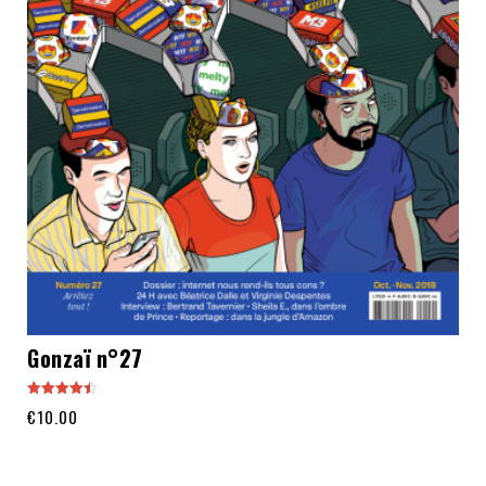
Gonzaï n°27
Note
€
10.00
4.50
sur 5