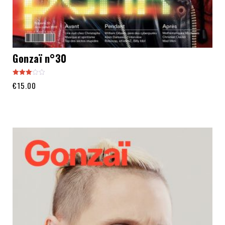
Gonzaï n°30
Note
€
15.00
3.00
sur 5