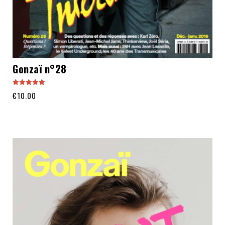
Gonzaï n°28
Note
€
10.00
5.00
sur 5