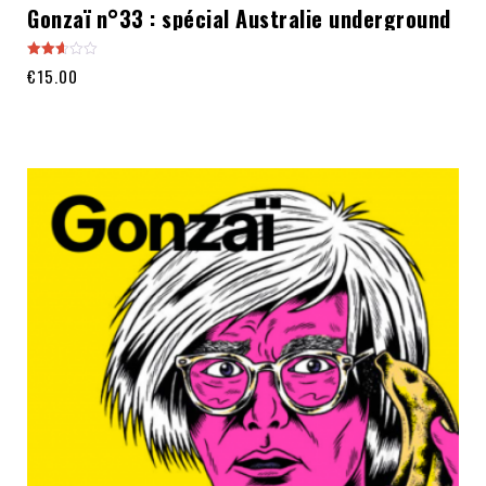
Gonzaï n°33 : spécial Australie underground
Note
€
15.00
2.60
sur
5