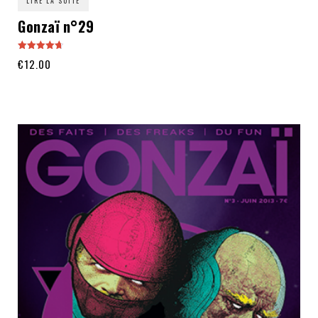
LIRE LA SUITE
Gonzaï n°29
Note
€
12.00
4.67
sur 5