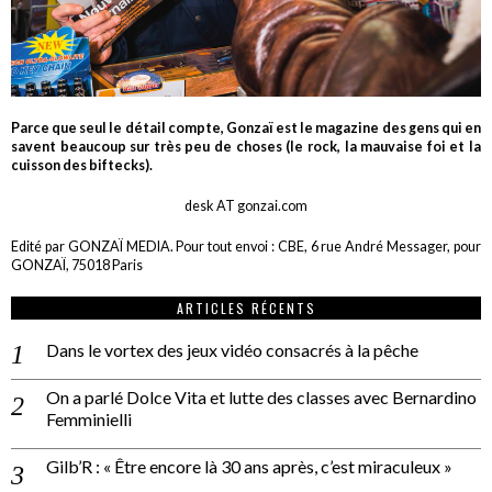
Parce que seul le détail compte, Gonzaï est le magazine des gens qui en
savent beaucoup sur très peu de choses (le rock, la mauvaise foi et la
cuisson des biftecks).
desk AT gonzai.com
Edité par GONZAÏ MEDIA. Pour tout envoi : CBE, 6 rue André Messager, pour
GONZAÏ, 75018 Paris
ARTICLES RÉCENTS
Dans le vortex des jeux vidéo consacrés à la pêche
On a parlé Dolce Vita et lutte des classes avec Bernardino
Femminielli
Gilb’R : « Être encore là 30 ans après, c’est miraculeux »