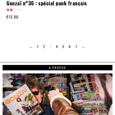
Gonzaï n°36 : spécial punk français
Note
€
12.00
2.06
sur
5
←
1
2
3
4
5
6
7
→
A PROPOS