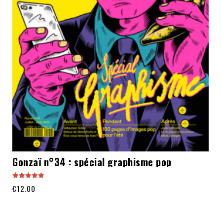
Gonzaï n°34 : spécial graphisme pop
Note
€
12.00
5.00
sur 5