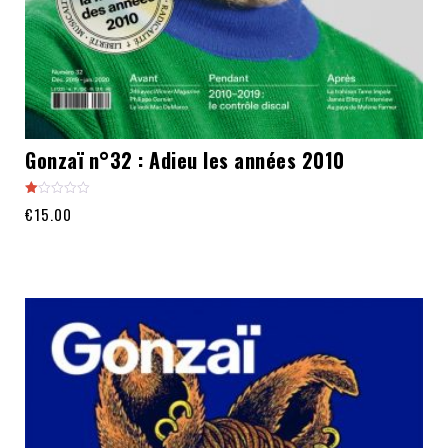
Gonzaï n°32 : Adieu les années 2010
Note
€
15.00
1.00
sur
5