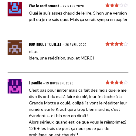
Vive le confinement
–
22 MARS 2020
Note
3
Ouai je suis assez chaud de le lire. Sinon une version
sur 5
pdf ou je ne sais quoi. Mais ça serait sympa en papier
DOMINIQUE TOUILLET
–
26 AVRIL 2020
Note
4
« Lut
sur 5
idem, une réédition, svp, et MERCI
Jipouille
–
19 NOVEMBRE 2020
Note
4
C’est pas pour imiter mais ça fait des mois que je me
sur 5
dis « ils ont du mal à faire du blé, leur festoche à la
Grande Motte a coulé, obligé ils vont le rééditer leur
numéro sur le Kraut qui a trop bien marché, c’est
évindent ».. et bin non on dirait!
Alors sérieux, quand est-ce que vous le réimprimez?
12€ + les frais de port ça nous pose pas de
problème, on est chauds!!