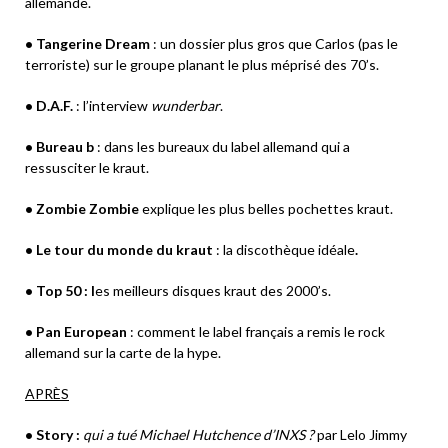
allemande.
• Tangerine Dream
: un dossier plus gros que Carlos (pas le
terroriste) sur le groupe planant le plus méprisé des 70’s.
• D.A.F.
: l’interview
wunderbar
.
• Bureau b
: dans les bureaux du label allemand qui a
ressusciter le kraut.
•
Zombie Zombie
explique les plus belles pochettes kraut.
• Le tour du monde du kraut
: la discothèque idéale
.
• Top 50 : l
es meilleurs disques kraut des 2000’s.
• Pan European
: comment le label français a remis le rock
allemand sur la carte de la hype.
APRÈS
• Story :
qui a tué Michael Hutchence d’INXS ?
par Lelo Jimmy