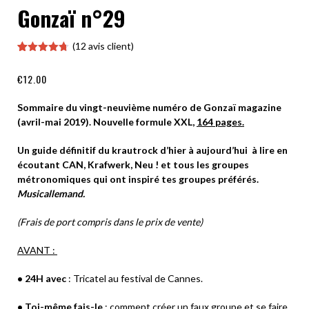
Gonzaï n°29
(
12
avis client)
Noté
12
4.67
sur 5
€
12.00
basé sur
notations
client
Sommaire du vingt-neuvième numéro de Gonzaï magazine
(avril-mai 2019). Nouvelle formule XXL,
164 pages.
Un guide définitif du krautrock d’hier à aujourd’hui à lire en
écoutant CAN, Krafwerk, Neu ! et tous les groupes
métronomiques qui ont inspiré tes groupes préférés.
Musicallemand.
(Frais de port compris dans le prix de vente)
AVANT :
• 24H avec
: Tricatel au festival de Cannes.
• Toi-même fais-le
: comment créer un faux groupe et se faire