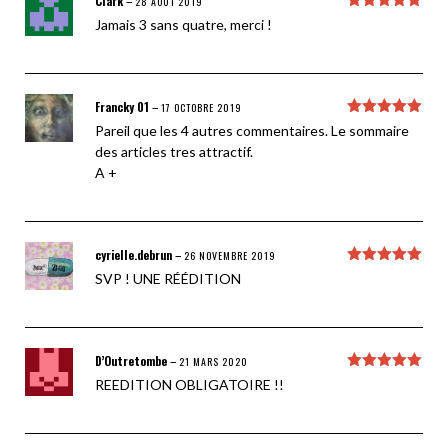
Clark
–
28 AOÛT 2019
Note
5
sur
Jamais 3 sans quatre, merci !
5
Francky 01
–
17 OCTOBRE 2019
Note
5
sur
Pareil que les 4 autres commentaires. Le sommaire
5
des articles tres attractif.
A +
cyrielle.debrun
–
26 NOVEMBRE 2019
Note
5
sur
SVP ! UNE RÉÉDITION
5
D’Outretombe
–
21 MARS 2020
Note
5
sur
REEDITION OBLIGATOIRE !!
5