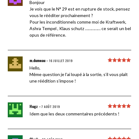
Note
5
sur
Bonjour
5
Je vois que le N° 29 est en rupture de stock, pensez
vous le rééditer prochainement ?
Pour les inconditionnels comme moi de Kraftwerk,
Ashra Tempel , Klaus schutz …………… ce serait un bel
opus de référence.
m.dumeau
–
16 JUILLET 2019
Note
5
sur
Hello,
5
Même question je l’ai loupé à la sortie, s’il vous plaît
une réédition s’impose !
Hugz
–
7 AOÛT 2019
Note
5
sur
Idem que les deux commentaires précédents !
5