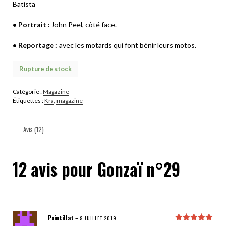
Batista
• Portrait :
John Peel, côté face.
• Reportage :
avec les motards qui font bénir leurs motos.
Rupture de stock
Catégorie :
Magazine
Étiquettes :
Kra
,
magazine
Avis (12)
12 avis pour
Gonzaï n°29
Pointillat
–
9 JUILLET 2019