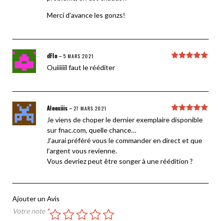
Merci d’avance les gonzs!
dFlo
–
5 MARS 2021
Note
5
sur
Ouiiiiiil faut le rééditer
5
Aleexiiis
–
27 MARS 2021
Note
5
sur
Je viens de choper le dernier exemplaire disponible
5
sur fnac.com, quelle chance…
J’aurai préféré vous le commander en direct et que
l’argent vous revienne.
Vous devriez peut être songer à une réédition ?
Ajouter un Avis
Votre note
*