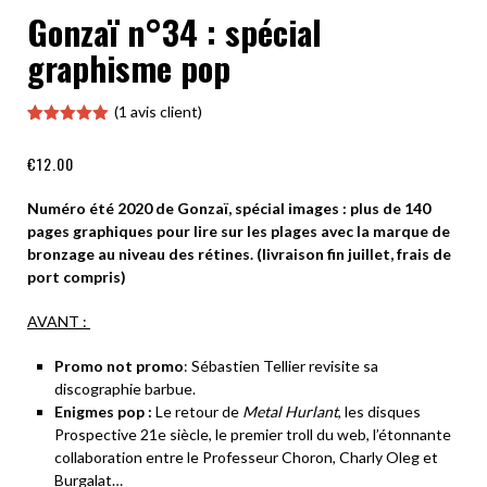
Gonzaï n°34 : spécial
graphisme pop
(
1
avis client)
Noté
1
5.00
sur 5
€
12.00
basé sur
notation
client
Numéro été 2020 de Gonzaï, spécial images : plus de 140
pages graphiques pour lire sur les plages avec la marque de
bronzage au niveau des rétines. (livraison fin juillet, frais de
port compris)
AVANT :
Promo not promo
: Sébastien Tellier revisite sa
discographie barbue.
Enigmes pop :
Le retour de
Metal Hurlant
, les disques
Prospective 21e siècle, le premier troll du web, l’étonnante
collaboration entre le Professeur Choron, Charly Oleg et
Burgalat…