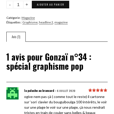
quantité
AJOUTER AU PANIER
de
Gonzaï
Catégorie :
Magazine
n°34
Étiquettes :
Graphisme
,
headline 2
,
magazine
:
spécial
graphisme
Avis (1)
pop
1 avis pour
Gonzaï n°34 :
spécial graphisme pop
la paluche au brancard
–
6 JUILLET 2020
Note
5
sur
ogive nem pas çà ( comme tout le reste) il cartonne
5
sur ‘son’ clavier du bouguiboulga 100 intérêts, le voir
sur une plage le voir sur une plage, çà nous rendrait
tristes en train de couler sans belles & beaux