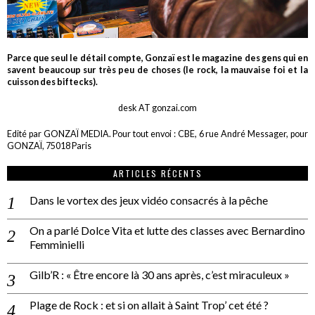
Parce que seul le détail compte, Gonzaï est le magazine des gens qui en
savent beaucoup sur très peu de choses (le rock, la mauvaise foi et la
cuisson des biftecks).
desk AT gonzai.com
Edité par GONZAÏ MEDIA. Pour tout envoi : CBE, 6 rue André Messager, pour
GONZAÏ, 75018 Paris
ARTICLES RÉCENTS
Dans le vortex des jeux vidéo consacrés à la pêche
On a parlé Dolce Vita et lutte des classes avec Bernardino
Femminielli
Gilb’R : « Être encore là 30 ans après, c’est miraculeux »
Plage de Rock : et si on allait à Saint Trop’ cet été ?