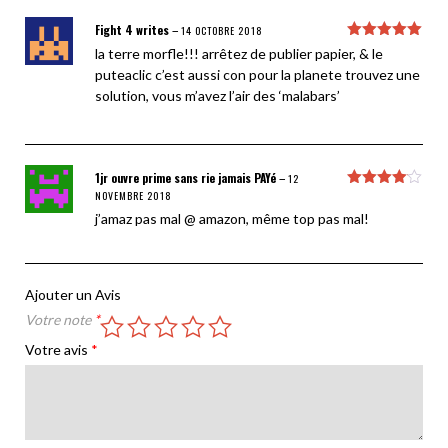
Fight 4 writes
–
14 OCTOBRE 2018
Note
5
sur
la terre morfle!!! arrêtez de publier papier, & le
5
puteaclic c’est aussi con pour la planete trouvez une
solution, vous m’avez l’air des ‘malabars’
1jr ouvre prime sans rie jamais PAYé
–
12
NOVEMBRE 2018
Note
4
sur 5
j’amaz pas mal @ amazon, même top pas mal!
Ajouter un Avis
Votre note
*
Votre avis
*