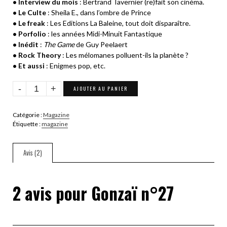
• Interview du mois
: Bertrand Tavernier (re)fait son cinéma.
• Le Culte
: Sheila E., dans l’ombre de Prince
• Le freak
: Les Editions La Baleine, tout doit disparaître.
• Porfolio
: les années Midi-Minuit Fantastique
• Inédit
:
The Game
de Guy Peelaert
• Rock Theory
: Les mélomanes polluent-ils la planète ?
• Et aussi
: Enigmes pop, etc.
quantité
AJOUTER AU PANIER
de
Gonzaï
Catégorie :
Magazine
n°27
Étiquette :
magazine
Avis (2)
2 avis pour
Gonzaï n°27