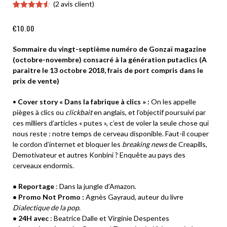
(
2
avis client)
Noté
2
4.50
sur 5
€
10.00
basé sur
notations
client
Sommaire du vingt-septième numéro de Gonzaï magazine
(octobre-novembre) consacré à la génération putaclics (A
paraitre le 13 octobre 2018, frais de port compris dans le
prix de vente)
•
Cover story « Dans la fabrique à clics » :
On les appelle
pièges à clics ou
clickbait
en anglais, et l’objectif poursuivi par
ces milliers d’articles « putes », c’est de voler la seule chose qui
nous reste : notre temps de cerveau disponible. Faut-il couper
le cordon d’internet et bloquer les
breaking news
de Creapills,
Demotivateur et autres Konbini ? Enquête au pays des
cerveaux endormis.
• Reportage
: Dans la jungle d’Amazon.
• Promo Not Promo :
Agnès Gayraud, auteur du livre
Dialectique de la pop
.
• 24H avec
: Beatrice Dalle et Virginie Despentes