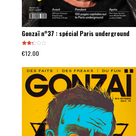
Gonzaï n°37 : spécial Paris underground
Note
€
12.00
2.25
sur
5