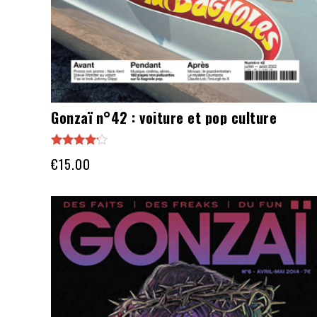
Gonzaï n°42 : voiture et pop culture
Note
€
15.00
4.00
sur 5