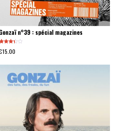
Gonzaï n°39 : spécial magazines
Note
€
15.00
3.20
sur 5