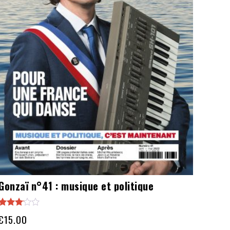
Gonzaï n°41 : musique et politique
Note
€
15.00
3.00