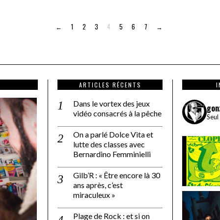
←
1
2
3
4
5
6
7
→
ARTICLES RÉCENTS
Dans le vortex des jeux
gon
vidéo consacrés à la pêche
Seul
On a parlé Dolce Vita et
lutte des classes avec
Bernardino Femminielli
Gilb’R : « Être encore là 30
ans après, c’est
miraculeux »
Plage de Rock : et si on