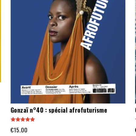
Gonzaï n°40 : spécial afrofuturisme
Note
€
15.00
5.00