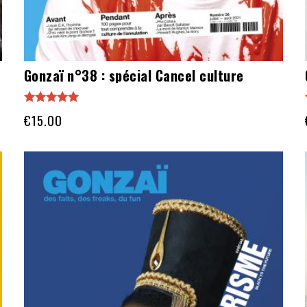
Gonzaï n°38 : spécial Cancel culture
Note
€
15.00
5.00
sur 5