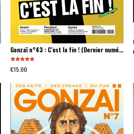
Gonzaï n°43 : C’est la fin ! (Dernier numéro)
Note
€
15.00
5.00
sur 5