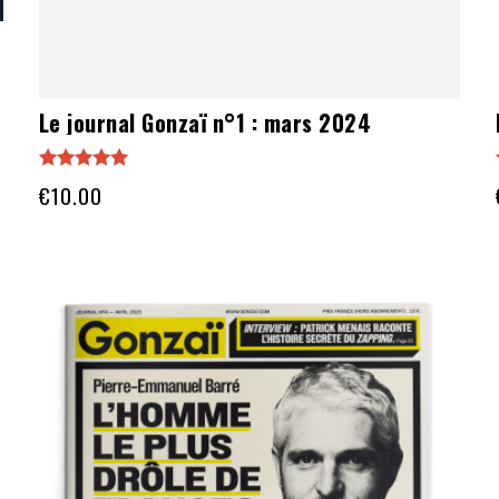
Le journal Gonzaï n°1 : mars 2024
Note
€
10.00
5.00
sur 5