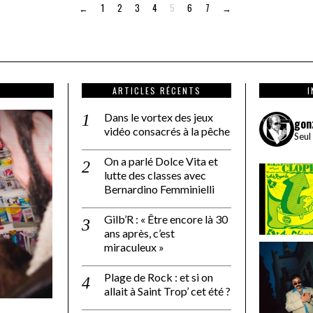
←
1
2
3
4
5
6
7
→
ARTICLES RÉCENTS
Dans le vortex des jeux
gon
vidéo consacrés à la pêche
Seul
On a parlé Dolce Vita et
lutte des classes avec
Bernardino Femminielli
Gilb’R : « Être encore là 30
ans après, c’est
miraculeux »
Plage de Rock : et si on
allait à Saint Trop’ cet été ?