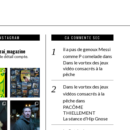
INSTAGRAM
CA COMMENTE SEC
il a pas de genoux Messi
zai_magazine
comme P comelade
dans
 le détail compte.
Dans le vortex des jeux
vidéo consacrés à la
pêche
Dans le vortex des jeux
vidéos consacrés à la
pêche
dans
PACÔME
THIELLEMENT
La séance d’Hip Gnose