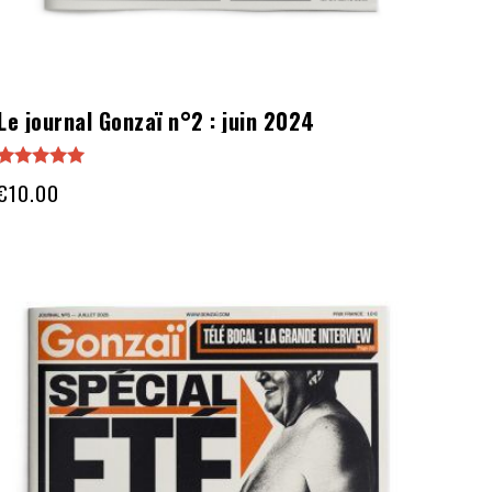
Le journal Gonzaï n°2 : juin 2024
Note
€
10.00
5.00
sur 5