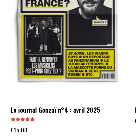
Le journal Gonzaï n°4 : avril 2025
Note
€
15.00
5.00