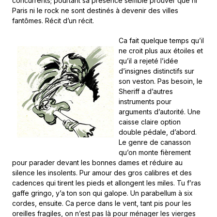
concurrents; pourtant sa présence semble prouver que ni
Paris ni le rock ne sont destinés à devenir des villes
fantômes. Récit d’un récit.
Ca fait quelque temps qu’il
ne croit plus aux étoiles et
qu’il a rejeté l’idée
d’insignes distinctifs sur
son veston. Pas besoin, le
Sheriff a d’autres
instruments pour
arguments d’autorité. Une
caisse claire option
double pédale, d’abord.
Le genre de canasson
qu’on monte fièrement
pour parader devant les bonnes dames et réduire au
silence les insolents. Pur amour des gros calibres et des
cadences qui tirent les pieds et allongent les miles. Tu f’ras
gaffe gringo, y’a ton son qui galope. Un parabellum à six
cordes, ensuite. Ca perce dans le vent, tant pis pour les
oreilles fragiles, on n’est pas là pour ménager les vierges