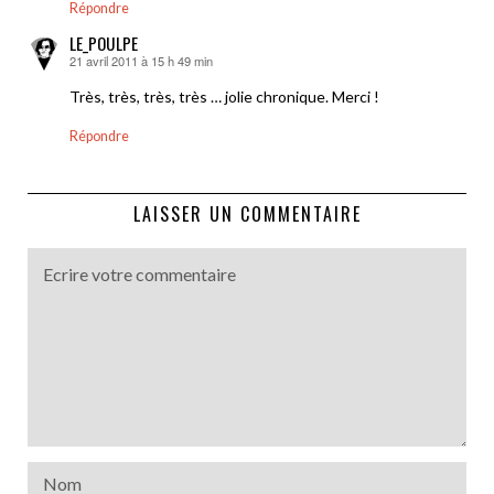
Répondre
LE_POULPE
21 avril 2011 à 15 h 49 min
dit :
Très, très, très, très … jolie chronique. Merci !
Répondre
LAISSER UN COMMENTAIRE