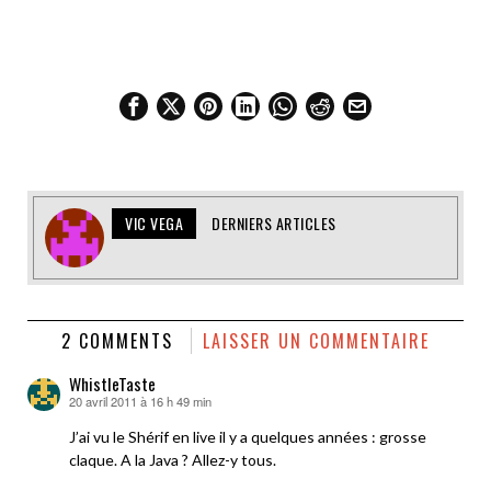
VIC VEGA
DERNIERS ARTICLES
2 COMMENTS
LAISSER UN COMMENTAIRE
WhistleTaste
20 avril 2011 à 16 h 49 min
dit :
J’ai vu le Shérif en live il y a quelques années : grosse
claque. A la Java ? Allez-y tous.