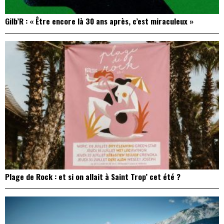
Gilb’R : « Être encore là 30 ans après, c’est miraculeux »
Plage de Rock : et si on allait à Saint Trop’ cet été ?