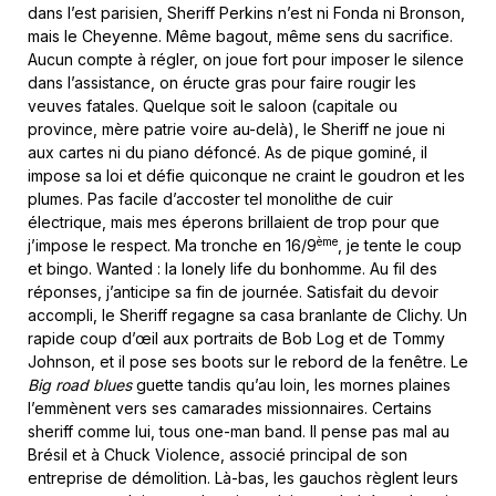
dans l’est parisien, Sheriff Perkins n’est ni Fonda ni Bronson,
mais le Cheyenne. Même bagout, même sens du sacrifice.
Aucun compte à régler, on joue fort pour imposer le silence
dans l’assistance, on éructe gras pour faire rougir les
veuves fatales. Quelque soit le saloon (capitale ou
province, mère patrie voire au-delà), le Sheriff ne joue ni
aux cartes ni du piano défoncé. As de pique gominé, il
impose sa loi et défie quiconque ne craint le goudron et les
plumes. Pas facile d’accoster tel monolithe de cuir
électrique, mais mes éperons brillaient de trop pour que
ème
j’impose le respect. Ma tronche en 16/9
, je tente le coup
et bingo. Wanted : la lonely life du bonhomme. Au fil des
réponses, j’anticipe sa fin de journée. Satisfait du devoir
accompli, le Sheriff regagne sa casa branlante de Clichy. Un
rapide coup d’œil aux portraits de Bob Log et de Tommy
Johnson, et il pose ses boots sur le rebord de la fenêtre. Le
Big road blues
guette tandis qu’au loin, les mornes plaines
l’emmènent vers ses camarades missionnaires. Certains
sheriff comme lui, tous one-man band. Il pense pas mal au
Brésil et à Chuck Violence, associé principal de son
entreprise de démolition. Là-bas, les gauchos règlent leurs