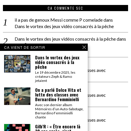
CA COMMENTE SEC
il a pas de genoux Messi comme P comelade
dans
Dans le vortex des jeux vidéo consacrés à la pêche
Dans le vortex des jeux vidéos consacrés à la pêche
dans
PACÔME THIELLEMENT
CA VIENT DE SORTIR
La séance d’Hip Gnose
Dans le vortex des jeux
vidéo consacrés à la
La Patrie
dans
pêche
On a parlé Dolce Vita et lutte des classes avec
Le 19 décembre 2025, les
Bernardino Femminielli
créateurs Zeph & Ramo
jetaient
carte noire negra à l'o tiede
dans
On a parlé Dolce Vita et
lutte des classes avec
On a parlé Dolce Vita et lutte des classes avec
Bernardino Femminielli
Bernardino Femminielli
Avec son dernier album
Mémoires d’un Auto-Sabotage,
moise et son mascaré
dans
Bernardino Femminielli
chante
On a parlé Dolce Vita et lutte des classes avec
Bernardino Femminielli
Gilb’R : « Être encore là