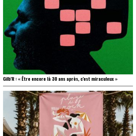
Gilb’R : « Être encore là 30 ans après, c’est miraculeux »