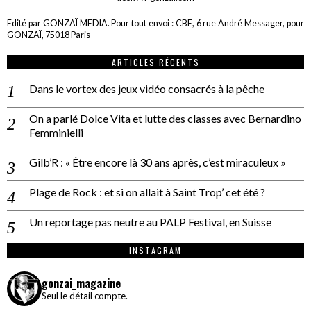
Edité par GONZAÏ MEDIA. Pour tout envoi : CBE, 6 rue André Messager, pour
GONZAÏ, 75018 Paris
ARTICLES RÉCENTS
Dans le vortex des jeux vidéo consacrés à la pêche
On a parlé Dolce Vita et lutte des classes avec Bernardino
Femminielli
Gilb’R : « Être encore là 30 ans après, c’est miraculeux »
Plage de Rock : et si on allait à Saint Trop’ cet été ?
Un reportage pas neutre au PALP Festival, en Suisse
INSTAGRAM
gonzai_magazine
Seul le détail compte.