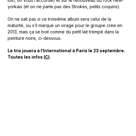
loin, on vous l’accorde) et sur le renouveau du rock new-
yorkais (et on ne parle pas des Strokes, petits coquins).
On ne sait pas si ce troisième album sera celui de la
maturité, ou s’il marque un virage pour le groupe crée en
2013, mais ça se boit comme du petit lait trempé dans la
peinture noire, ci-dessous.
Le trio jouera à l’International à Paris le 23 septembre.
Toutes les infos
ICI
.