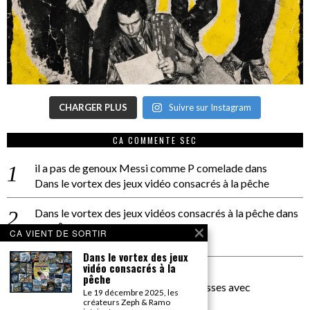
CHARGER PLUS
Suivre sur Instagram
CA COMMENTE SEC
il a pas de genoux Messi comme P comelade
dans
Dans le vortex des jeux vidéo consacrés à la pêche
Dans le vortex des jeux vidéos consacrés à la pêche
dans
PACÔME THIELLEMENT
CA VIENT DE SORTIR
La séance d’Hip Gnose
Dans le vortex des jeux
vidéo consacrés à la
La Patrie
dans
pêche
On a parlé Dolce Vita et lutte des classes avec
Le 19 décembre 2025, les
Bernardino Femminielli
créateurs Zeph & Ramo