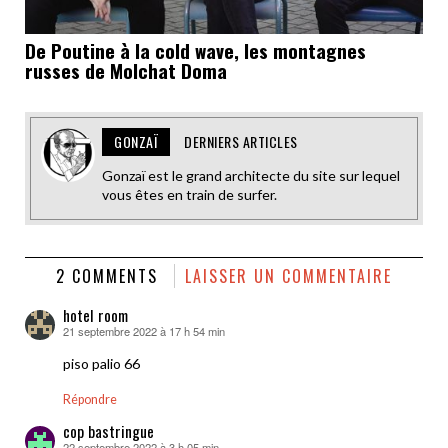
De Poutine à la cold wave, les montagnes
russes de Molchat Doma
GONZAÏ
DERNIERS ARTICLES
Gonzaï est le grand architecte du site sur lequel
vous êtes en train de surfer.
2 COMMENTS
LAISSER UN COMMENTAIRE
hotel room
21 septembre 2022 à 17 h 54 min
dit :
piso palio 66
Répondre
cop bastringue
22 septembre 2022 à 3 h 05 min