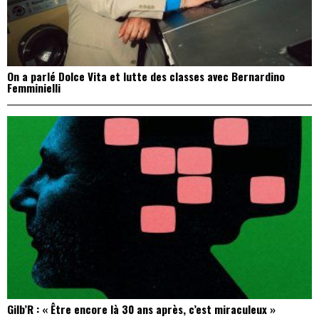
On a parlé Dolce Vita et lutte des classes avec Bernardino
Femminielli
Gilb’R : « Être encore là 30 ans après, c’est miraculeux »