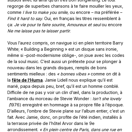
regorge de superbes chansons à te faire mouiller les yeux,
comme
I live to make you smile,
ou encore – ma préférée –
Find it hard to say
. Oui, en français les titres ressemblent à
ça:
Je vie pour te faire sourire
,
Amoureux et seul
ou encore
Ne me laisse pas te laisser partir
.
Vous l’aurez compris, on navigue ici en plein territoire Barry
White; « Building a Beginning » est un disque sans ironie,
même si –post-modernisme oblige-, on joue avec les codes
de la soul music. C’est aussi un prétexte pour se plonger à
nouveau dans les grands disques, remplis de bons
sentiments mielleux : des
« bonnes vibes »
comme on dit à
la
fête de l’Huma
. Jamie Lidell nous explique qu’il est
marié, papa depuis peu, bref, qu’il est un homme comblé.
Difficile de ne pas y voir un clin d’œil, dans la production, à
l’ambiance du morceau de Stevie Wonder :
Isn’t she lovely
(
1976) enregistré en hommage à sa propre fille à l’époque.
D’ailleurs, l’ombre de Stevie plane sur l’album entier, c’est un
fait. Avec Jamie, donc, on profite de l’été indien, installés à
la terrasse privée de l’hôtel Arvor dans le 9e
arrondissement.
« En plein centre de Paris, dans une rue en