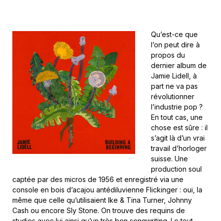
Qu’est-ce que
l’on peut dire à
propos du
dernier album de
Jamie Lidell, à
part ne va pas
révolutionner
l’industrie pop ?
En tout cas, une
chose est sûre : il
s’agit là d’un vrai
travail d’horloger
suisse. Une
production soul
captée par des micros de 1956 et enregistré via une
console en bois d’acajou antédiluvienne Flickinger
: oui, la
même que celle qu’utilisaient Ike & Tina Turner, Johnny
Cash ou encore Sly Stone. On trouve des requins de
studios avec lui ainsi qu’un très bon songwriting. Le tout