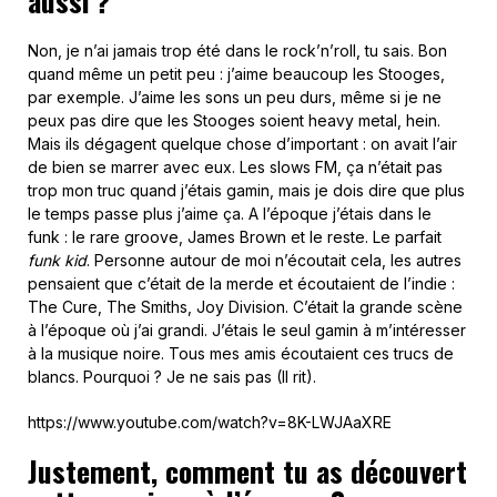
aussi ?
Non, je n’ai jamais trop été dans le rock’n’roll, tu sais. Bon
quand même un petit peu : j’aime beaucoup les Stooges,
par exemple. J’aime les sons un peu durs, même si je ne
peux pas dire que les Stooges soient heavy metal, hein.
Mais ils dégagent quelque chose d’important : on avait l’air
de bien se marrer avec eux. Les slows FM, ça n’était pas
trop mon truc quand j’étais gamin, mais je dois dire que plus
le temps passe plus j’aime ça. A l’époque j’étais dans le
funk : le rare groove, James Brown et le reste. Le parfait
funk kid
. Personne autour de moi n’écoutait cela, les autres
pensaient que c’était de la merde et écoutaient de l’indie
:
The Cure, The Smiths, Joy Division. C’était la grande scène
à l’époque où j’ai grandi. J’étais le seul gamin à m’intéresser
à la musique noire. Tous mes amis écoutaient ces trucs de
blancs. Pourquoi ? Je ne sais pas (Il rit).
https://www.youtube.com/watch?v=8K-LWJAaXRE
Justement, comment tu as découvert