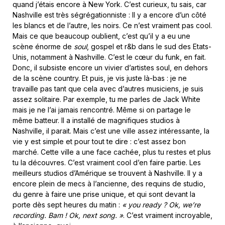
quand j’étais encore à New York. C’est curieux, tu sais, car
Nashville est très ségrégationniste : Il y a encore d’un côté
les blancs et de l’autre, les noirs. Ce n’est vraiment pas cool.
Mais ce que beaucoup oublient, c’est qu’il y a eu une
scène énorme de
soul
, gospel et r&b dans le sud des Etats-
Unis, notamment à Nashville. C’est le cœur du funk, en fait.
Donc, il subsiste encore un vivier d’artistes soul, en dehors
de la scène country. Et puis, je vis juste là-bas : je ne
travaille pas tant que cela avec d’autres musiciens, je suis
assez solitaire. Par exemple, tu me parles de Jack White
mais je ne l’ai jamais rencontré. Même si on partage le
même batteur. Il a installé de magnifiques studios à
Nashville, il parait. Mais c’est une ville assez intéressante, la
vie y est simple et pour tout te dire : c’est assez bon
marché. Cette ville a une face cachée, plus tu restes et plus
tu la découvres. C’est vraiment cool d’en faire partie. Les
meilleurs studios d’Amérique se trouvent à Nashville. Il y a
encore plein de mecs à l’ancienne, des requins de studio,
du genre à faire une prise unique, et qui sont devant la
porte dès sept heures du matin :
« you ready ? Ok, we’re
recording. Bam ! Ok, next song. »
. C’est vraiment incroyable,