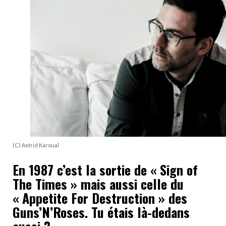
(C) Astrid Karoual
En 1987 c’est la sortie de « Sign of
The Times » mais aussi celle du
« Appetite For Destruction » des
Guns’N’Roses. Tu étais là-dedans