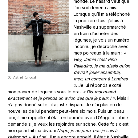
monde. Le hasard veut que
l’on soit devenu amis.
Lorsque qu’il m’a téléphoné
la première fois, j’étais à
Nashville au supermarché
en train d’acheter des
légumes, je vois un numéro
inconnu, je décroche avec
mes poireaux à la main :
«
Hey, Jamie c’est Pino
Palladino, je me disais qu’on
devrait jouer ensemble,
(C) Astrid Karoual
mec, un concert à Londres
»
. Je lui réponds excité,
mon panier de légumes sous le bras
« Dis-moi quand
exactement et je prends un avion dès que je peux ! »
. Mais il
n’a pas donné suite : il a juste disparu. Je n’ai plus eu de
nouvelles de lui pendant peut-être six mois. Puis un beau
jour, il me rappelle- il était en tournée avec D’Angelo – il me
demande si je veux les rejoindre sur scène. Cette fois c’est
moi qui ai fait ma diva:
« Nope, je ne peux pas je suis à
l’aéroport »
. Au final, il m’a encore appelé, il était à Nashville,