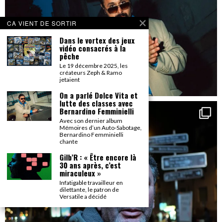
CA VIENT DE SORTIR
Dans le vortex des jeux
vidéo consacrés à la
pêche
Le 19 décembre 2025, les
créateurs Zeph & Ramo
jetaient
On a parlé Dolce Vita et
lutte des classes avec
Bernardino Femminielli
Avec son dernier album
Mémoires d’un Auto-Sabotage,
Bernardino Femminielli
chante
Gilb’R : « Être encore là
30 ans après, c’est
miraculeux »
Infatigable travailleur en
dilettante, le patron de
Versatile a décidé