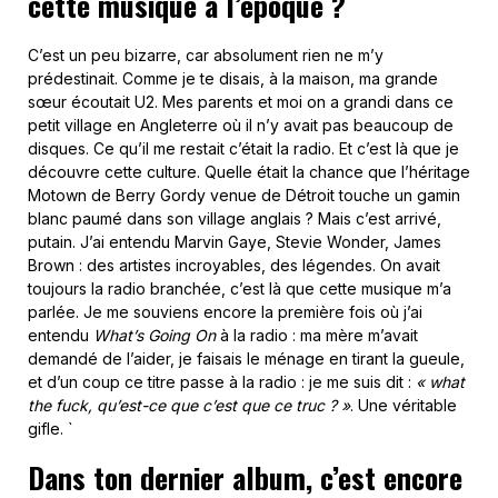
cette musique à l’époque ?
C’est un peu bizarre, car absolument rien ne m’y
prédestinait. Comme je te disais, à la maison, ma grande
sœur écoutait U2. Mes parents et moi on a grandi dans ce
petit village en Angleterre où il n’y avait pas beaucoup de
disques. Ce qu’il me restait c’était la radio. Et c’est là que je
découvre cette culture. Quelle était la chance que l’héritage
Motown de Berry Gordy venue de Détroit touche un gamin
blanc paumé dans son village anglais ? Mais c’est arrivé,
putain. J’ai entendu Marvin Gaye, Stevie Wonder, James
Brown : des artistes incroyables, des légendes. On avait
toujours la radio branchée, c’est là que cette musique m’a
parlée. Je me souviens encore la première fois où j’ai
entendu
What’s Going On
à la radio : ma mère m’avait
demandé de l’aider, je faisais le ménage en tirant la gueule,
et d’un coup ce titre passe à la radio : je me suis dit :
« what
the fuck, qu’est-ce que c’est que ce truc ? »
. Une véritable
gifle. `
Dans ton dernier album, c’est encore