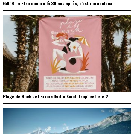
Gilb’R : « Être encore là 30 ans après, c’est miraculeux »
Plage de Rock : et si on allait à Saint Trop’ cet été ?