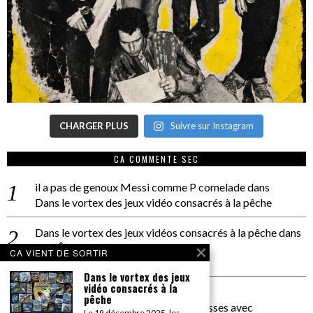
CHARGER PLUS
Suivre sur Instagram
CA COMMENTE SEC
il a pas de genoux Messi comme P comelade
dans
Dans le vortex des jeux vidéo consacrés à la pêche
Dans le vortex des jeux vidéos consacrés à la pêche
dans
PACÔME THIELLEMENT
CA VIENT DE SORTIR
La séance d’Hip Gnose
Dans le vortex des jeux
vidéo consacrés à la
La Patrie
dans
pêche
On a parlé Dolce Vita et lutte des classes avec
Le 19 décembre 2025, les