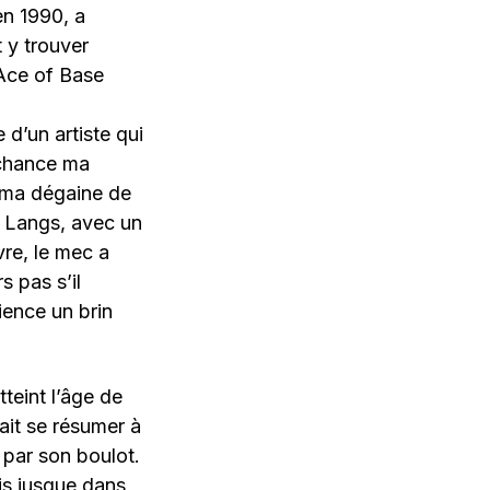
 en 1990, a
t y trouver
Ace of Base
 d’un artiste qui
 chance ma
é ma dégaine de
u Langs, avec un
re, le mec a
s pas s’il
ience un brin
tteint l’âge de
lait se résumer à
 par son boulot.
is jusque dans