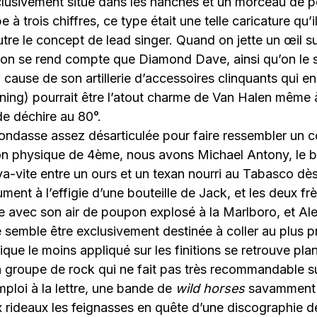
clusivement situé dans les hanches et un morceau de p
 à trois chiffres, ce type était une telle caricature qu’
tre le concept de lead singer. Quand on jette un œil su
ui, on se rend compte que Diamond Dave, ainsi qu’on l
cause de son artillerie d’accessoires clinquants qui en 
ning) pourrait être l’atout charme de Van Halen même à
e déchire au 80°.
londasse assez désarticulée pour faire ressembler un c
on physique de 4ème, nous avons Michael Antony, le b
va-vite entre un ours et un texan nourri au Tabasco dès 
ument à l’effigie d’une bouteille de Jack, et les deux fr
re avec son air de poupon explosé à la Marlboro, et Alex
 semble être exclusivement destinée à coller au plus p
ique le moins appliqué sur les finitions se retrouve pla
n groupe de rock qui ne fait pas très recommandable sur
mploi à la lettre, une bande de
wild horses
savamment 
x rideaux les feignasses en quête d’une discographie 