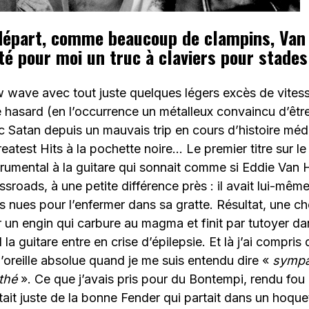
 départ, comme beaucoup de clampins, Van
é pour moi un truc à claviers pour stades
 wave avec tout juste quelques légers excès de vites
e hasard (en l’occurrence un métalleux convaincu d’être
 Satan depuis un mauvais trip en cours d’histoire méd
eatest Hits à la pochette noire… Le premier titre sur le
strumental à la guitare qui sonnait comme si Eddie Van 
ssroads, à une petite différence près : il avait lui-mêm
s nues pour l’enfermer dans sa gratte. Résultat, une 
r un engin qui carbure au magma et finit par tutoyer d
 guitare entre en crise d’épilepsie. Et là j’ai compris 
’oreille absolue quand je me suis entendu dire «
sympa 
nthé
». Ce que j’avais pris pour du Bontempi, rendu fou
ait juste de la bonne Fender qui partait dans un hoque