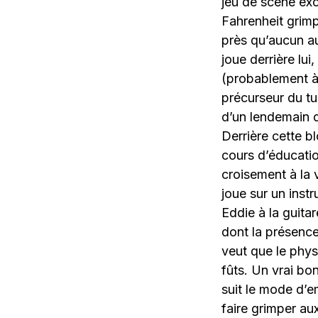
jeu de scène ex
Fahrenheit grimpe
près qu’aucun au
joue derrière l
(probablement à 
précurseur du tu
d’un lendemain d
Derrière cette b
cours d’éducati
croisement à la 
joue sur un instr
Eddie à la guita
dont la présence
veut que le phys
fûts. Un vrai bo
suit le mode d’e
faire grimper au