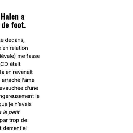
 Halen a
 de foot.
se dedans,
 en relation
iévale) me fasse
 CD était
Halen revenait
e arraché l’âme
chevauchée d’une
angereusement le
que je n’avais
le petit
 par trop de
t démentiel