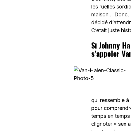
les ruelles sord
maison… Donc, n
décidé d’attendr
C’était juste his
Si Johnny Ha
s’appeler Va
qui ressemble à 
pour comprendre 
temps en temps v
clignoter « sex 