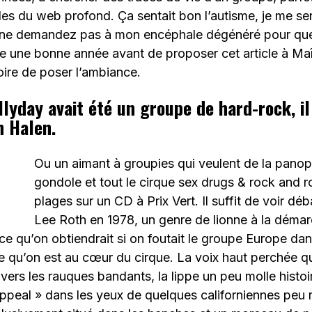
ides du web profond. Ça sentait bon l’autisme, je me se
e demandez pas à mon encéphale dégénéré pour quelle
e une bonne année avant de proposer cet article à Maî
toire de poser l’ambiance.
llyday avait été un groupe de hard-rock, il
n Halen.
Ou un aimant à groupies qui veulent de la panopl
gondole et tout le cirque sex drugs & rock and rol
plages sur un CD à Prix Vert. Il suffit de voir dé
Lee Roth en 1978, un genre de lionne à la démar
ce qu’on obtiendrait si on foutait le groupe Europe dan
qu’on est au cœur du cirque. La voix haut perchée qu
ers les rauques bandants, la lippe un peu molle histoir
appeal » dans les yeux de quelques californiennes peu 