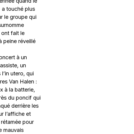
érinée quand le
il a touché plus
r le groupe qui
e surnomme
ont fait le
 peine réveillé
oncert à un
assiste, un
l’in utero, qui
ères Van Halen :
 à la batterie,
rès du poncif qui
nqué derrière les
 l’affiche et
rétamée pour
de mauvais