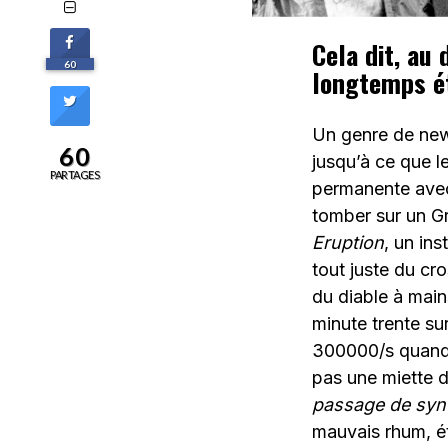
Cela dit, au
60
longtemps ét
Un genre de new
60
jusqu’à ce que l
PARTAGES
permanente avec
tomber sur un Gr
Eruption
, un in
tout juste du cro
du diable à main
minute trente su
300000/s quand la
pas une miette d
passage de sy
mauvais rhum, ét