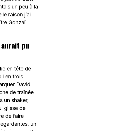
ntais un peu à la
 raison j’ai
tre Gonzaï.
 aurait pu
ie en tête de
l en trois
barquer David
che de traînée
s un shaker,
i glisse de
e de faire
regardantes, un