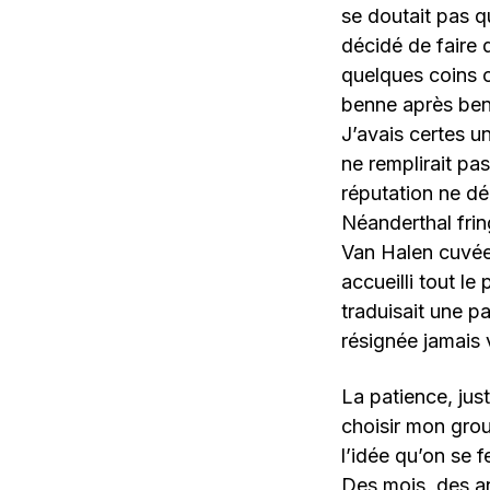
se doutait pas qu
décidé de faire 
quelques coins 
benne après ben
J’avais certes u
ne remplirait pa
réputation ne dé
Néanderthal fri
Van Halen cuvée 
accueilli tout le
traduisait une p
résignée jamais
La patience, just
choisir mon grou
l’idée qu’on se 
Des mois, des an