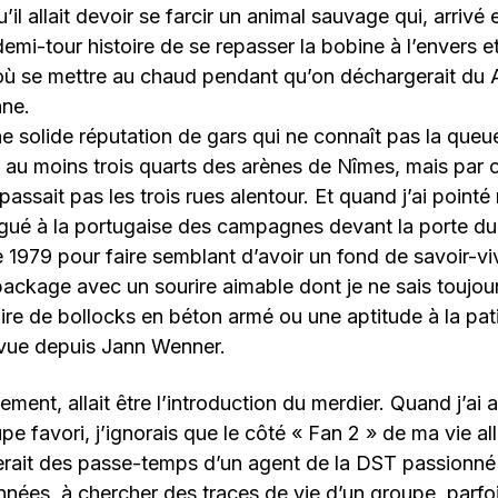
’il allait devoir se farcir un animal sauvage qui, arrivé
demi-tour histoire de se repasser la bobine à l’envers e
où se mettre au chaud pendant qu’on déchargerait du 
ne.
ne solide réputation de gars qui ne connaît pas la queue
s au moins trois quarts des arènes de Nîmes, mais par
passait pas les trois rues alentour. Et quand j’ai point
ngué à la portugaise des campagnes devant la porte d
1979 pour faire semblant d’avoir un fond de savoir-viv
 package avec un sourire aimable dont je ne sais toujour
aire de bollocks en béton armé ou une aptitude à la pat
 vue depuis Jann Wenner.
ement, allait être l’introduction du merdier. Quand j’ai a
pe favori, j’ignorais que le côté « Fan 2 » de ma vie al
ferait des passe-temps d’un agent de la DST passionné
nées, à chercher des traces de vie d’un groupe, parfo