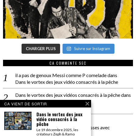
CHARGER PLUS
Suivre sur Instagram
CA COMMENTE SEC
il a pas de genoux Messi comme P comelade
dans
Dans le vortex des jeux vidéo consacrés à la pêche
Dans le vortex des jeux vidéos consacrés à la pêche
dans
PACÔME THIELLEMENT
CA VIENT DE SORTIR
La séance d’Hip Gnose
Dans le vortex des jeux
vidéo consacrés à la
La Patrie
dans
pêche
On a parlé Dolce Vita et lutte des classes avec
Le 19 décembre 2025, les
Bernardino Femminielli
créateurs Zeph & Ramo