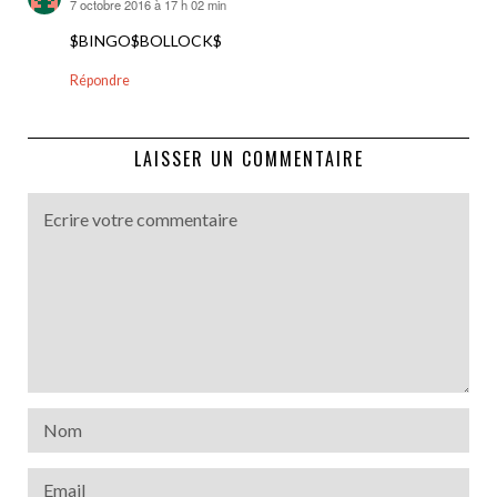
7 octobre 2016 à 17 h 02 min
dit :
$BINGO$BOLLOCK$
Répondre
LAISSER UN COMMENTAIRE